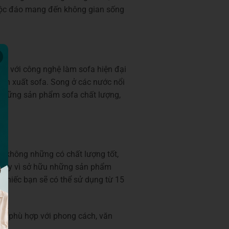
độc đáo mang đến không gian sống
Đối với công nghệ làm sofa hiện đại
ản xuất sofa. Song ở các nước nổi
u những sản phẩm sofa chất lượng,
không những có chất lượng tốt,
Thay vì sở hữu những sản phẩm
chiếc bạn sẽ có thể sử dụng từ 15
sẽ phù hợp với phong cách, văn