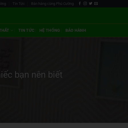
ường
Tin Tức
Bán hàng cùng Phú Cường
 THẤT
TIN TỨC
HỆ THỐNG
BẢO HÀNH
iếc bạn nên biết