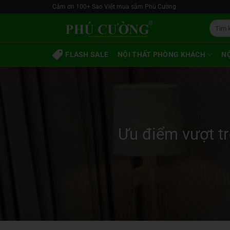
Skip
Cảm ơn 100+ Sao Việt mua sắm Phú Cường
to
Tìm
content
kiếm:
FLASH SALE
NỘI THẤT PHÒNG KHÁCH
N
Ưu điểm vượt tr