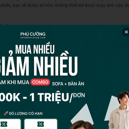
hiếc, bạn sẽ được sở hữu những thiết kế được may tinh xảo, 
ầu tư
nước xếp sau một bậc so với các nước phát triển trên thế giới. 
ần đây mới bắt đầu quan tâm đến việc đầu tư công nghệ vào s
được chú trọng cách đây hàng trăm năm. Vì vậy, nếu muốn sở hữ
ên chiếc là điều đúng đắn.
mỹ cao
ong muốn sở hữu những món đồ nhập ngoại. Những món đồ này 
 những thiết kế thời thượng, đón đầu xu hướng của thế giới. 
u hướng từ 3 đến 5 năm năm. Sở hữu sản phẩm nhập khẩu nguyên 
 được sản xuất để đi đến nhiều nước trên thế giới. Vì vậy, nó 
, mang đến sự hài lòng tuyệt đối cho người sử dụng.