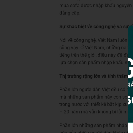
mua sofa được nhập khẩu nguyên c
đẳng cấp.
Sự khác biệt về công nghệ và sự đ
Nói về công nghệ, Việt Nam luôn là 
cũng vậy. Ở Việt Nam, những năm g
tiếng trên thế giới, điều này đã 
lựa chọn sản phẩm nhập khẩu nguy
Thị trường rộng lớn và tính thẩm 
Phần lớn người dân Việt đều có m
mà những sản phẩm này còn sở hữu
trong nước với thiết kế bắt kịp x
– 20 năm mà vẫn không bị lỗi mốt.
Phần lớn những sản phẩm nhập khẩu
hóa của nhiều người dân khác nhau