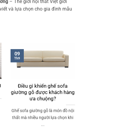
ường
– Thế giới nội thất Việt giới
viết và lựa chọn cho gia đình mẫu
09
Th9
U
Điều gì khiến ghế sofa
giường gỗ được khách hàng
ưa chuộng?
Ghế sofa giường gỗ là món đồ nội
thất mà nhiều người lựa chọn khi
...