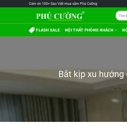
Skip
Cảm ơn 100+ Sao Việt mua sắm Phú Cường
to
Tìm
content
kiếm:
FLASH SALE
NỘI THẤT PHÒNG KHÁCH
N
Bắt kịp xu hướng