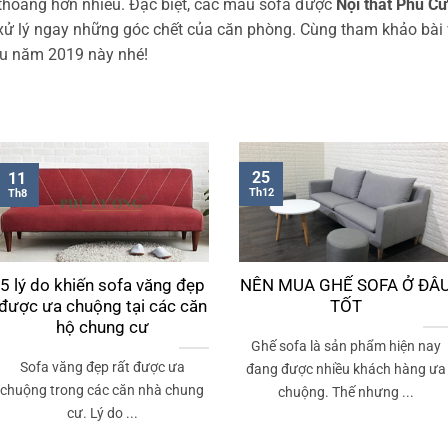
 thoáng hơn nhiều. Đặc biệt, các mẫu sofa được
Nội thất Phú C
 xử lý ngay những góc chết của căn phòng. Cùng tham khảo bài 
ầu năm 2019 này nhé!
25
11
Th12
Th8
5 lý do khiến sofa văng đẹp
NÊN MUA GHẾ SOFA Ở ĐÂ
được ưa chuộng tại các căn
TỐT
hộ chung cư
Ghế sofa là sản phẩm hiện nay
Sofa văng đẹp rất được ưa
đang được nhiều khách hàng ưa
chuộng trong các căn nhà chung
chuộng. Thế nhưng ...
cư. Lý do ...