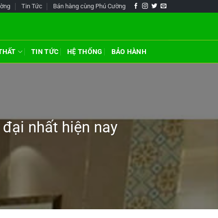
ường
Tin Tức
Bán hàng cùng Phú Cường
 THẤT
TIN TỨC
HỆ THỐNG
BẢO HÀNH
đại nhất hiện nay