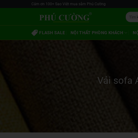
Skip
Cảm ơn 100+ Sao Việt mua sắm Phú Cường
to
Tìm
content
kiếm:
FLASH SALE
NỘI THẤT PHÒNG KHÁCH
N
Vải sofa 