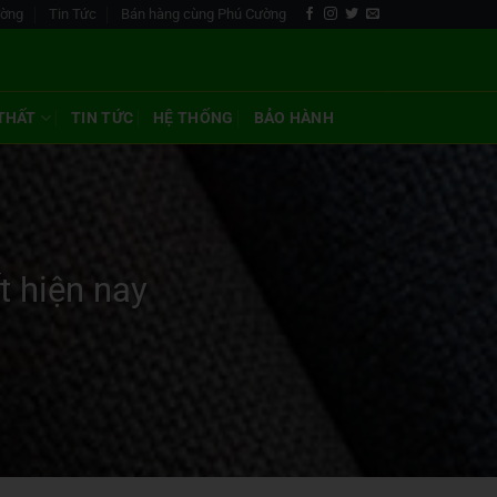
ường
Tin Tức
Bán hàng cùng Phú Cường
 THẤT
TIN TỨC
HỆ THỐNG
BẢO HÀNH
t hiện nay