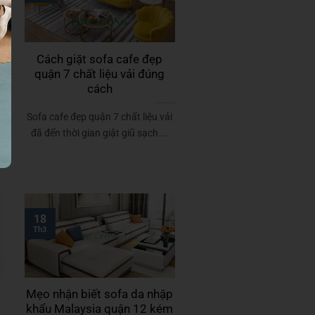
Cách giặt sofa cafe đẹp
quận 7 chất liệu vải đúng
cách
Sofa cafe đẹp quận 7 chất liệu vải
g
đã đến thời gian giặt giũ sạch ...
18
Th3
Mẹo nhận biết sofa da nhập
khẩu Malaysia quận 12 kém