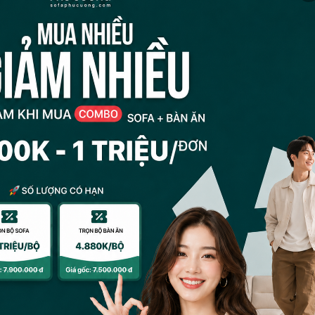
 sáng. Và có một lưu ý nhỏ là không nên chọn màu sắc quá sặc
 chọn phù hợp và tuyệt vời mà bạn nên chọn là màu sắc trung t
 luôn sở hữu những ưu điểm vượt trội hơn so với những sản ph
họn vải sofa agb chất lượng cao để có thể trải nghiệm được những
n đơn vị cung cấp vải sofa agb uy tín, và
Nội Thất Phú Cường
là
cung cấp các sản phẩm sofa và các sản phẩm liên quan đến sof
hông những được cung cấp sản phẩm chất lượng cao nhất với gi
ũ nhân viên chuyên nghiệp và chế độ chăm sóc, bảo hành hậu hĩ
05
02
Th5
Th7