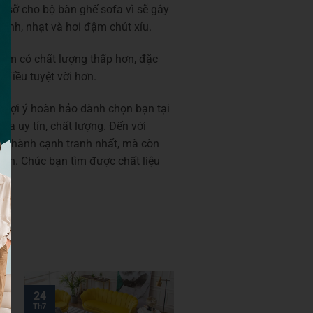
 sỡ cho bộ bàn ghế sofa vì sẽ gây
ính, nhạt và hơi đậm chút xíu.
ẩm có chất lượng thấp hơn, đặc
 điều tuyệt vời hơn.
 gợi ý hoàn hảo dành chọn bạn tại
a uy tín, chất lượng. Đến với
á thành cạnh tranh nhất, mà còn
nh. Chúc bạn tìm được chất liệu
24
Th7