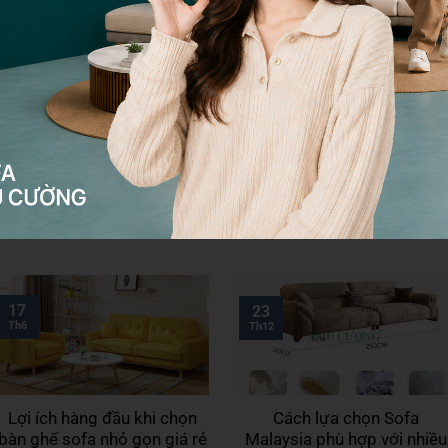
Liệu giá sofa da Malaysia có
Lý do nên chọn sofa chung
rẻ hơn sofa nội địa hay
cư nhỏ quận 7 chất liệu
không?
nhung
Khi xem xét về giá sofa da
Sản phẩm sofa chung cư nhỏ
Malaysia và chất lượng, thường
quận 7 chất liệu nhung đã và đan
có một cuộc ...
thu ...
17
23
Th6
Th12
Lợi ích hàng đầu khi chọn
Cách lựa chọn Sofa
bàn ghế sofa nhỏ gọn giá rẻ
Malaysia phù hợp với nhiều