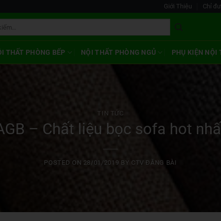
Giới Thiệu
Chỉ đ
ỘI THẤT PHÒNG BẾP
NỘI THẤT PHÒNG NGỦ
PHỤ KIỆN NỘI
TIN TỨC
AGB – Chất liệu bọc sofa hot nhấ
POSTED ON
28/01/2019
BY
CTV ĐĂNG BÀI