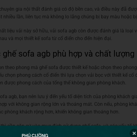
 chuyên gia nội thất đánh giá có độ bền cao, và điều này đã đ
ặt nhiều lần, liên tục mà không lo lắng chúng bị bay màu hoặc bị
t liệu vải này sở hữu, vải sofa agb còn được đánh giá là loại v
u và mọi thiết kế sofa từ cổ điển cho đến hiện đại.
c ghế sofa agb phù hợp và chất lượng
ọn theo phong mà ghế sofa được thiết kế hoặc chọn theo phong
ếu chọn phong cách cổ điển thì lựa chọn vải bọc với thiết kế cổ 
lên được phong cách của tổng thể không gian phòng khách.
sofa agb, bạn nên lưu ý đến yếu tố diện tích của phòng khách gi
hợp với không gian rộng lớn và thoáng mát. Còn nếu, phòng khác
iác phòng khách rộng hơn, khiến không gian thoáng hơn.
, thì cần căn cứ vào mục đích sử dụng ghế sofa và các yếu tố 
ình bạn có trẻ nhỏ thì nên chọn vải sofa agb có gam màu tối, v