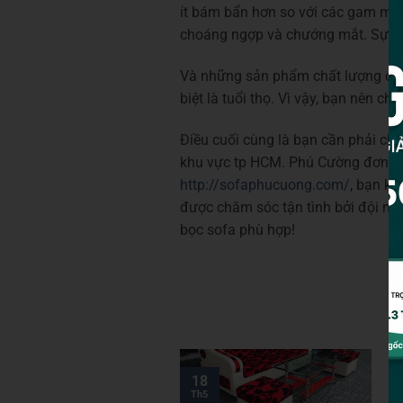
ít bám bẩn hơn so với các gam màu
choáng ngợp và chướng mắt. Sự lựa
Và những sản phẩm chất lượng cao
biệt là tuổi thọ. Vì vậy, bạn nên c
Điều cuối cùng là bạn cần phải chọ
khu vực tp HCM. Phú Cường đơn vị 
http://sofaphucuong.com/
, bạn k
được chăm sóc tận tình bởi đội ng
bọc sofa phù hợp!
18
Th5