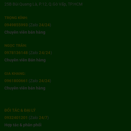
25B Bùi Quang Là, P.12, Q.Gò Vấp, TP.HCM
TRỌNG KÍNH:
0949855993
(Zalo
24/24
)
Chuyên viên bán hàng
NGỌC TRÂN:
0978136148
(Zalo
24/24
)
Chuyên viên Bán hàng
GIA KHANG:
0961800661
(Zalo
24/24
)
Chuyên viên bán hàng
ĐỐI TÁC & ĐẠI LÝ
0932401201
(Zalo
24/7
)
Hợp tác & phân phối