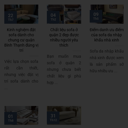
09
04
22
Th5
Th2
Th7
Kinh nghiệm đặt
Chất liệu sofa ở
Điểm danh ưu điểm
sofa dành cho
quận 2 đẹp được
của sofa da nhập
chung cư quận
nhiều người yêu
khẩu nhà xinh
Bình Thạnh đúng vị
thích
trí
Sofa da nhập khẩu
Bạn muốn mua
nhà xinh được xem
Việc lựa chọn sofa
sofa ở quận 2
là sản phẩm sở
rất cần thiết,
nhưng chưa biết
hữu nhiều ưu ...
nhưng việc đặt vị
chất liệu gì phù
trí sofa dành cho
hợp ...
...
31
01
Th12
Th8