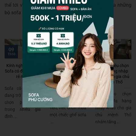
thể tới với Nội thất Phú Cường để tìm hiểu và mua những
bộ sofa chất lượng cao nhất.
09
07
26
Th10
Th3
Th5
Kinh nghiệm mua
Bật mí cách chọn
Tuyệt chiêu chọn
Sofa có đệm rời giá
ghế sofa gỗ da
sofa hàng nhập
rẻ nhất
thật tại Hà Nội tốt
khẩu cho gia chủ
nhất
mệnh Thổ
Sofa có đệm rời
Giống như một
Làm sao chọn
đang trở thành lựa
chiếc xe hơi đắt
được sofa hàng
chọn phổ biến
tiền, việc chọn mua
nhập khẩu cho gia
trong nhiều gia
một chiếc ghế sofa
chủ mệnh Thổ
đình. ...
...
nhằm tăng ...