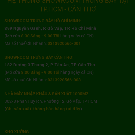
HỆ THỐNG SHOWROOM TRƯNG BÀY TẠI
TP.HCM - CẦN THƠ
SHOWROOM TRƯNG BÀY HỒ CHÍ MINH:
399 Nguyễn Oanh, P. Gò Vấp, TP. Hồ Chí Minh
(Mở cửa
8:30 Sáng - 9:00 Tối
hàng ngày cả CN)
Mã số thuế Chi Nhánh:
0313920566-001
SHOWROOM TRƯNG BÀY CẦN THƠ:
182 Đường 3 Tháng 2, P. Tân An, TP. Cần Thơ
(Mở cửa
8:30 Sáng - 9:00 Tối
hàng ngày cả CN)
Mã số thuế Chi Nhánh:
0313920566-003
NHÀ MÁY NHẬP KHẨU & SẢN XUẤT 1000M2
302/8 Phan Huy Ích, Phường 12, Gò Vấp, TP.HCM
(
Chỉ sản xuất không bán hàng tại đây
)
KHO XƯỞNG
: