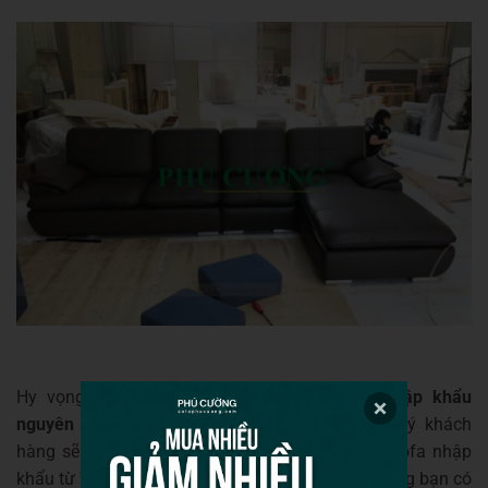
Hy vọng rằng với những thông tin về
sofa nhập khẩu
nguyên chiếc
mà Phú Cường vừa cung cấp, quý khách
hàng sẽ có thêm những kiến thức sơ đẳng về sofa nhập
khẩu từ Ý. Nếu có bất cứ thắc mắc muốn mua hàng bạn có