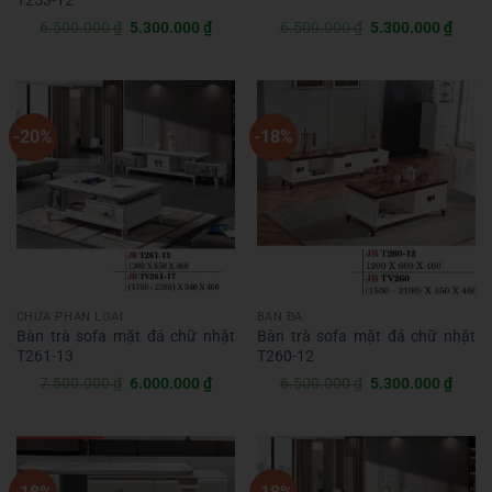
T253-12
Giá
Giá
Giá
Giá
6.500.000
₫
5.300.000
₫
6.500.000
₫
5.300.000
₫
gốc
hiện
gốc
hiện
là:
tại
là:
tại
6.500.000 ₫.
là:
6.500.000 ₫.
là:
5.300.000 ₫.
5.300
-20%
-18%
CHƯA PHÂN LOẠI
BÀN ĐÁ
Bàn trà sofa mặt đá chữ nhật
Bàn trà sofa mặt đá chữ nhật
T261-13
T260-12
Giá
Giá
Giá
Giá
7.500.000
₫
6.000.000
₫
6.500.000
₫
5.300.000
₫
gốc
hiện
gốc
hiện
là:
tại
là:
tại
7.500.000 ₫.
là:
6.500.000 ₫.
là:
6.000.000 ₫.
5.300