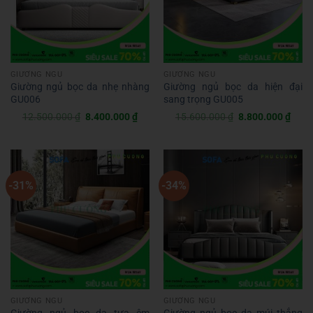
GIƯỜNG NGỦ
GIƯỜNG NGỦ
Giường ngủ bọc da nhẹ nhàng
Giường ngủ bọc da hiện đại
GU006
sang trọng GU005
Giá
Giá
Giá
Giá
12.500.000
₫
8.400.000
₫
15.600.000
₫
8.800.000
₫
gốc
hiện
gốc
hiện
là:
tại
là:
tại
12.500.000 ₫.
là:
15.600.000 ₫.
là:
8.400.000 ₫.
8.80
-31%
-34%
GIƯỜNG NGỦ
GIƯỜNG NGỦ