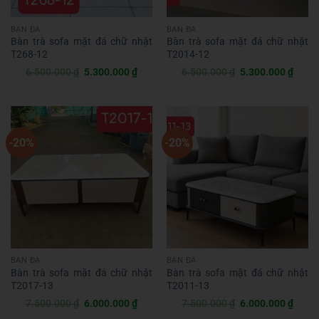
BÀN ĐÁ
BÀN ĐÁ
Bàn trà sofa mặt đá chữ nhật
Bàn trà sofa mặt đá chữ nhật
T268-12
T2014-12
Giá
Giá
Giá
Giá
6.500.000
₫
5.300.000
₫
6.500.000
₫
5.300.000
₫
gốc
hiện
gốc
hiện
là:
tại
là:
tại
6.500.000 ₫.
là:
6.500.000 ₫.
là:
5.300.000 ₫.
5.300
-20%
-20%
BÀN ĐÁ
BÀN ĐÁ
Bàn trà sofa mặt đá chữ nhật
Bàn trà sofa mặt đá chữ nhật
T2017-13
T2011-13
Giá
Giá
Giá
Giá
7.500.000
₫
6.000.000
₫
7.500.000
₫
6.000.000
₫
gốc
hiện
gốc
hiện