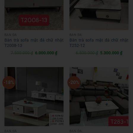
BÀN ĐÁ
BÀN ĐÁ
Bàn trà sofa mặt đá chữ nhật
Bàn trà sofa mặt đá chữ nhật
T2008-13
T252-12
Giá
Giá
Giá
Giá
7.500.000
₫
6.000.000
₫
6.500.000
₫
5.300.000
₫
gốc
hiện
gốc
hiện
là:
tại
là:
tại
7.500.000 ₫.
là:
6.500.000 ₫.
là:
6.000.000 ₫.
5.300
-18%
-20%
BÀN ĐÁ
BÀN ĐÁ