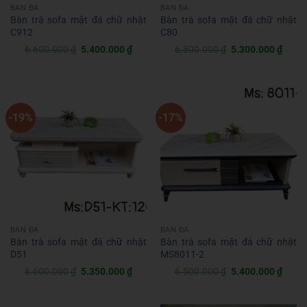
BÀN ĐÁ
BÀN ĐÁ
Bàn trà sofa mặt đá chữ nhật
Bàn trà sofa mặt đá chữ nhật
C912
C80
Giá
Giá
Giá
Giá
6.600.000
₫
5.400.000
₫
6.500.000
₫
5.300.000
₫
gốc
hiện
gốc
hiện
là:
tại
là:
tại
6.600.000 ₫.
là:
6.500.000 ₫.
là:
5.400.000 ₫.
5.300
-19%
-17%
BÀN ĐÁ
BÀN ĐÁ
Bàn trà sofa mặt đá chữ nhật
Bàn trà sofa mặt đá chữ nhật
D51
MS8011-2
Giá
Giá
Giá
Giá
6.600.000
₫
5.350.000
₫
6.500.000
₫
5.400.000
₫
gốc
hiện
gốc
hiện
là:
tại
là:
tại
6.600.000 ₫.
là:
6.500.000 ₫.
là: