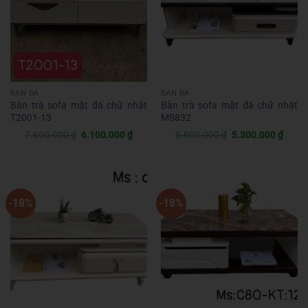
BÀN ĐÁ
BÀN ĐÁ
Bàn trà sofa mặt đá chữ nhật
Bàn trà sofa mặt đá chữ nhật
T2001-13
MS832
Giá
Giá
Giá
Giá
7.600.000
₫
6.100.000
₫
6.600.000
₫
5.300.000
₫
gốc
hiện
gốc
hiện
là:
tại
là:
tại
7.600.000 ₫.
là:
6.600.000 ₫.
là:
6.100.000 ₫.
5.300
-18%
-18%