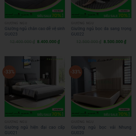
GIƯỜNG NGỦ
GIƯỜNG NGỦ
Giường ngủ chân cao dễ vệ sinh
Giường ngủ bọc da sang trọng
GU023
GU022
Giá
Giá
Giá
Giá
12.400.000
₫
8.400.000
₫
12.500.000
₫
8.500.000
₫
gốc
hiện
gốc
hiện
là:
tại
là:
tại
12.400.000 ₫.
là:
12.500.000 ₫.
là:
8.400.000 ₫.
8.50
-33%
-33%
GIƯỜNG NGỦ
GIƯỜNG NGỦ
Giường ngủ hiện đại cao cấp
Giường ngủ bọc vải Nhung
GU021
GU020