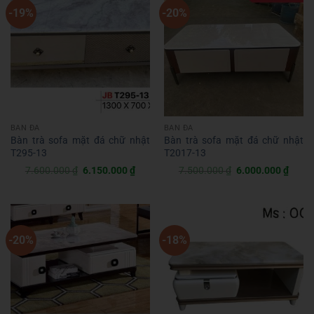
-19%
-20%
BÀN ĐÁ
BÀN ĐÁ
Bàn trà sofa mặt đá chữ nhật
Bàn trà sofa mặt đá chữ nhật
T295-13
T2017-13
Giá
Giá
Giá
Giá
7.600.000
₫
6.150.000
₫
7.500.000
₫
6.000.000
₫
gốc
hiện
gốc
hiện
là:
tại
là:
tại
7.600.000 ₫.
là:
7.500.000 ₫.
là:
6.150.000 ₫.
6.000
-20%
-18%