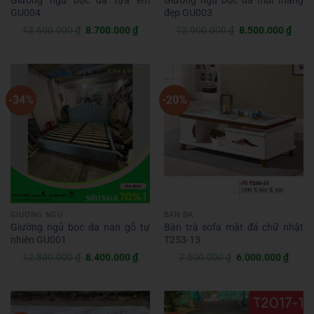
Giường ngủ bọc da tựa êm
Giường ngủ bọc da múi thẳng
GU004
đẹp GU003
Giá
Giá
Giá
Giá
12.600.000
₫
8.700.000
₫
12.900.000
₫
8.500.000
₫
gốc
hiện
gốc
hiện
là:
tại
là:
tại
12.600.000 ₫.
là:
12.900.000 ₫.
là:
8.700.000 ₫.
8.50
-34%
-20%
GIƯỜNG NGỦ
BÀN ĐÁ
Giường ngủ bọc da nan gỗ tự
Bàn trà sofa mặt đá chữ nhật
nhiên GU001
T253-13
Giá
Giá
Giá
Giá
12.800.000
₫
8.400.000
₫
7.500.000
₫
6.000.000
₫
gốc
hiện
gốc
hiện
là:
tại
là:
tại
12.800.000 ₫.
là:
7.500.000 ₫.
là:
8.400.000 ₫.
6.000