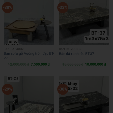
-38%
-33%
BÀN ĐÁ VUÔNG
BÀN ĐÁ VUÔNG
Bàn sofa gỗ Vuông tròn đẹp BT-
Bàn đá xanh rêu BT-37
27
Giá
Giá
Giá
Giá
12.000.000
₫
7.500.000
₫
15.000.000
₫
10.000.000
₫
gốc
hiện
gốc
hiện
là:
tại
là:
tại
12.000.000 ₫.
là:
15.000.000 ₫.
là:
7.500.000 ₫.
10.0
-29%
-38%