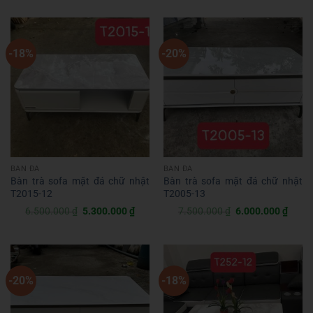
là:
tại
là:
tại
7.500.000 ₫.
là:
7.500.000 ₫.
là:
6.000.000 ₫.
6.000
-18%
-20%
BÀN ĐÁ
BÀN ĐÁ
Bàn trà sofa mặt đá chữ nhật
Bàn trà sofa mặt đá chữ nhật
T2015-12
T2005-13
Giá
Giá
Giá
Giá
6.500.000
₫
5.300.000
₫
7.500.000
₫
6.000.000
₫
gốc
hiện
gốc
hiện
là:
tại
là:
tại
6.500.000 ₫.
là:
7.500.000 ₫.
là:
5.300.000 ₫.
6.000
-20%
-18%