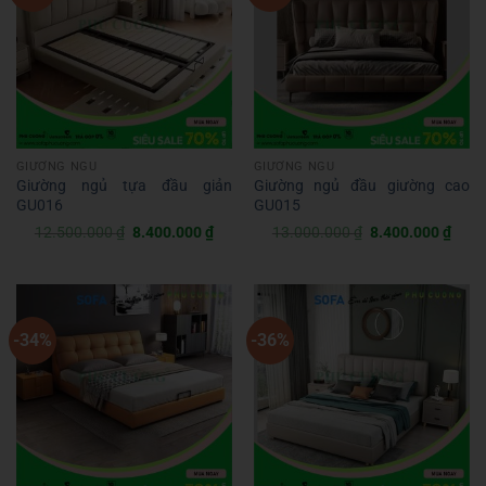
GIƯỜNG NGỦ
GIƯỜNG NGỦ
Giường ngủ tựa đầu giản
Giường ngủ đầu giường cao
GU016
GU015
Giá
Giá
Giá
Giá
12.500.000
₫
8.400.000
₫
13.000.000
₫
8.400.000
₫
gốc
hiện
gốc
hiện
là:
tại
là:
tại
12.500.000 ₫.
là:
13.000.000 ₫.
là:
8.400.000 ₫.
8.40
-34%
-36%