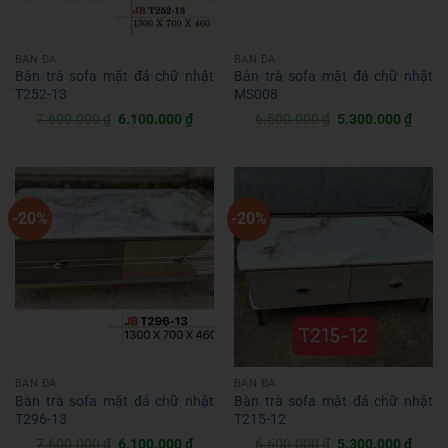
BÀN ĐÁ
BÀN ĐÁ
Bàn trà sofa mặt đá chữ nhật
Bàn trà sofa mặt đá chữ nhật
T252-13
MS008
Giá
Giá
Giá
Giá
7.600.000
₫
6.100.000
₫
6.500.000
₫
5.300.000
₫
gốc
hiện
gốc
hiện
là:
tại
là:
tại
7.600.000 ₫.
là:
6.500.000 ₫.
là:
6.100.000 ₫.
5.300
-20%
-20%
BÀN ĐÁ
BÀN ĐÁ
Bàn trà sofa mặt đá chữ nhật
Bàn trà sofa mặt đá chữ nhật
T296-13
T215-12
Giá
Giá
Giá
Giá
7.600.000
₫
6.100.000
₫
6.600.000
₫
5.300.000
₫