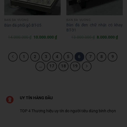
BÀN ĐÁ VUÔNG
BÀN ĐÁ VUÔNG
Bàn đá đen chữ nhật có khay
Bàn đá phối gỗ BT-05
BT-31
Giá
Giá
Giá
Giá
14.000.000
₫
10.000.000
₫
13.000.000
₫
8.000.000
₫
gốc
hiện
gốc
hiện
là:
tại
là:
tại
14.000.000 ₫.
là:
13.000.000 ₫.
là:
10.000.000 ₫.
8.00
1
2
3
4
5
6
7
8
9
…
17
18
19
UY TÍN HÀNG ĐẦU
TOP 4 Thương hiệu uy tín do người tiêu dùng bình chọn