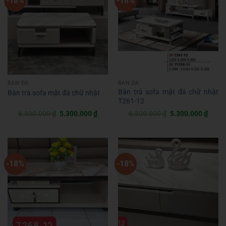
-18%
-18%
BÀN ĐÁ
BÀN ĐÁ
Bàn trà sofa mặt đá chữ nhật
Bàn trà sofa mặt đá chữ nhật
T261-12
Giá
Giá
Giá
Giá
6.500.000
₫
5.300.000
₫
6.500.000
₫
5.300.000
₫
gốc
hiện
gốc
hiện
là:
tại
là:
tại
6.500.000 ₫.
là:
6.500.000 ₫.
là:
5.300.000 ₫.
5.300
-18%
-18%