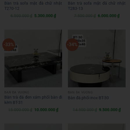
Bàn trà sofa mặt đá chữ nhật
Bàn trà sofa mặt đá chữ nhật
T270-12
T283-13
Giá
Giá
Giá
Giá
6.500.000
₫
5.300.000
₫
7.500.000
₫
6.000.000
₫
gốc
hiện
gốc
hiện
là:
tại
là:
tại
6.500.000 ₫.
là:
7.500.000 ₫.
là:
5.300.000 ₫.
6.000
-33%
-34%
BÀN ĐÁ VUÔNG
BÀN ĐÁ VUÔNG
Bàn trà đá đen xám phối bàn đi
Bàn đá phối inox BT-30
kèm BT-31
Giá
Giá
Giá
Giá
15.000.000
₫
10.000.000
₫
14.500.000
₫
9.500.000
₫
gốc
hiện
gốc
hiện
là:
tại
là:
tại
15.000.000 ₫.
là:
14.500.000 ₫.
là:
10.000.000 ₫.
9.50