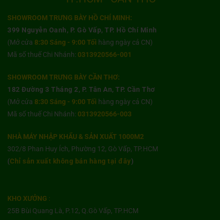
SHOWROOM TRƯNG BÀY HỒ CHÍ MINH:
399 Nguyễn Oanh, P. Gò Vấp, TP. Hồ Chí Minh
(Mở cửa
8:30 Sáng - 9:00 Tối
hàng ngày cả CN)
Mã số thuế Chi Nhánh:
0313920566-001
SHOWROOM TRƯNG BÀY CẦN THƠ:
182 Đường 3 Tháng 2, P. Tân An, TP. Cần Thơ
(Mở cửa
8:30 Sáng - 9:00 Tối
hàng ngày cả CN)
Mã số thuế Chi Nhánh:
0313920566-003
NHÀ MÁY NHẬP KHẨU & SẢN XUẤT 1000M2
302/8 Phan Huy Ích, Phường 12, Gò Vấp, TP.HCM
(
Chỉ sản xuất không bán hàng tại đây
)
KHO XƯỞNG
:
25B Bùi Quang Là, P.12, Q.Gò Vấp, TP.HCM