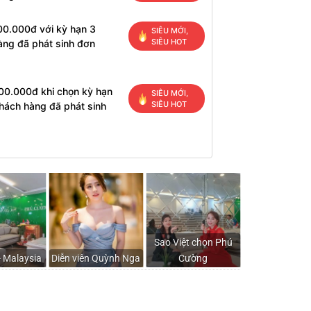
00.000đ với kỳ hạn 3
SIÊU MỚI,
SIÊU HOT
àng đã phát sinh đơn
200.000đ khi chọn kỳ hạn
SIÊU MỚI,
SIÊU HOT
hách hàng đã phát sinh
Sao Việt chọn Phú
- Malaysia
Diễn viên Quỳnh Nga
Cường