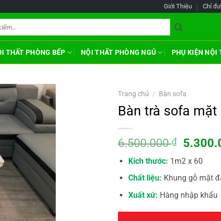
Giới Thiệu
Chỉ đ
ỘI THẤT PHÒNG BẾP
NỘI THẤT PHÒNG NGỦ
PHỤ KIỆN NỘI
Trang chủ
/
Bàn sofa
Bàn trà sofa mặt
Giá
6.500.000
₫
5.300
gốc
Kích thước:
1m2 x 60
là:
6.500.
Chất liệu:
Khung gỗ mặt đá
Xuất xứ:
Hàng nhập khẩu