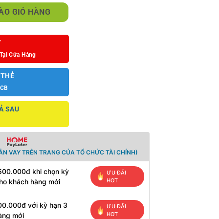
lượng
ÀO GIỎ HÀNG
Y
Tại Cửa Hàng
 THẺ
JCB
Ả SAU
ẢN VAY TRÊN TRANG CỦA TỔ CHỨC TÀI CHÍNH)
 500.000đ khi chọn kỳ
ƯU ĐÃI
HOT
cho khách hàng mới
00.000đ với kỳ hạn 3
ƯU ĐÃI
HOT
àng mới