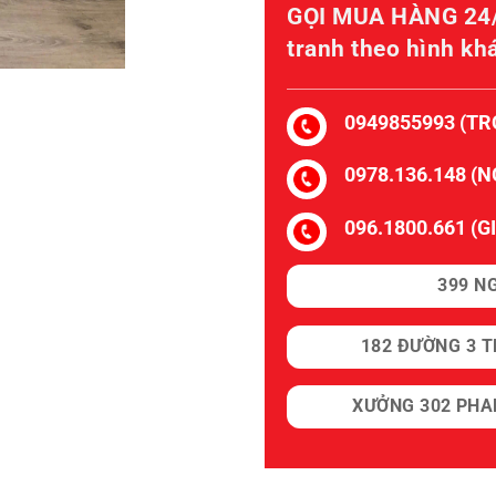
GỌI MUA HÀNG 24/
tranh theo hình kh
0949855993 (TR
0978.136.148 (
096.1800.661 (
399 N
182 ĐƯỜNG 3 T
XƯỞNG 302 PHA