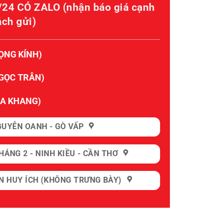
24 CÓ ZALO (nhận báo giá cạnh
ách gửi)
ỌNG KÍNH)
NGỌC TRÂN)
GIA KHANG)
GUYỄN OANH - GÒ VẤP
HÁNG 2 - NINH KIỀU - CẦN THƠ
N HUY ÍCH (KHÔNG TRƯNG BÀY)