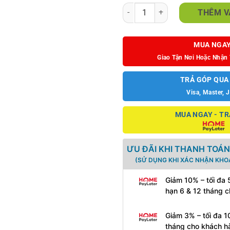
Bàn trà sofa mặt đá chữ nhật số 
THÊM V
MUA NGA
Giao Tận Nơi Hoặc Nhận 
TRẢ GÓP QUA
Visa, Master, 
MUA NGAY - TR
ƯU ĐÃI KHI THANH TOÁN
(SỬ DỤNG KHI XÁC NHẬN KHO
Giảm 10% – tối đa
hạn 6 & 12 tháng 
Giảm 3% – tối đa 1
tháng cho khách h