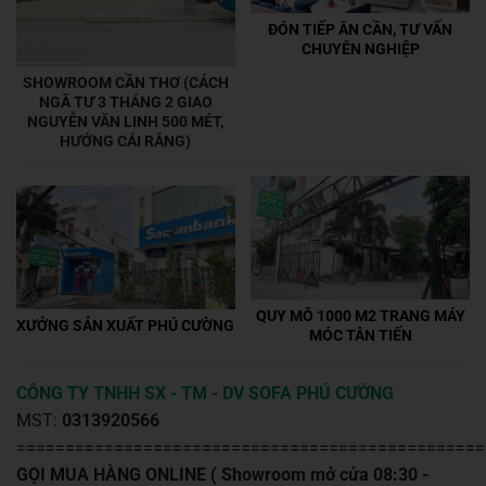
ĐÓN TIẾP ÂN CẦN, TƯ VẤN
CHUYÊN NGHIỆP
SHOWROOM CẦN THƠ (CÁCH
NGÃ TƯ 3 THÁNG 2 GIAO
NGUYỄN VĂN LINH 500 MÉT,
HƯỚNG CÁI RĂNG)
QUY MÔ 1000 M2 TRANG MÁY
XƯỞNG SẢN XUẤT PHÚ CƯỜNG
MÓC TÂN TIẾN
CÔNG TY TNHH SX - TM - DV SOFA PHÚ CƯỜNG
MST:
0313920566
================================================
GỌI MUA HÀNG ONLINE ( Showroom mở cửa 08:30 -