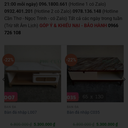
21:00 mỗi ngày)
096.1800.661
(Hotline 1 có Zalo)
0932.401.201
(Hotline 2 có Zalo)
0978.136.148
(Hotline
Cần Thơ - Ngọc Trinh - có Zalo)
Tất cả các ngày trong tuần
(Trừ tết Âm Lịch)
GÓP Ý & KHIẾU NẠI - BẢO HÀNH
0966
726 108
-22%
-22%
BÀN ĐÁ
BÀN ĐÁ
Bàn đá nhập L007
Bàn đá nhập C035
Giá
Giá
Giá
Giá
6.800.000
₫
5.300.000
₫
6.800.000
₫
5.300.000
₫