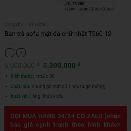
Trang chủ
/
Bàn sofa
Bàn trà sofa mặt đá chữ nhật T260-12
Giá
Giá
6.500.000
₫
5.300.000
₫
gốc
hiện
Kích thước:
1m2 x 60
là:
tại
6.500.000 ₫.
là:
Chất liệu:
Khung gỗ mặt đá ( hộc tủ gỗ thông)
5.300.000 ₫.
Xuất xứ:
Hàng nhập khẩu
GỌI MUA HÀNG 24/24 CÓ ZALO (nhận
báo giá cạnh tranh theo hình khách