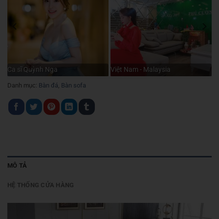
Ca sĩ Quỳnh Nga
Việt Nam - Malaysia
Danh mục:
Bàn đá
,
Bàn sofa
MÔ TẢ
HỆ THỐNG CỬA HÀNG