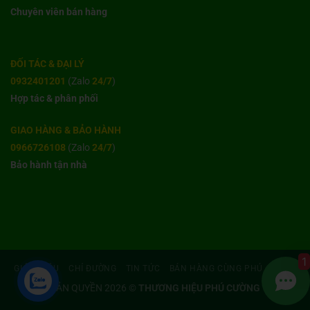
Chuyên viên bán hàng
ĐỐI TÁC & ĐẠI LÝ
0932401201
(Zalo
24/7
)
Hợp tác & phân phối
GIAO HÀNG & BẢO HÀNH
0966726108
(Zalo
24/7
)
Bảo hành tận nhà
1
GIỚI THIỆU
CHỈ ĐƯỜNG
TIN TỨC
BÁN HÀNG CÙNG PHÚ CƯỜNG
BẢN QUYỀN 2026 ©
THƯƠNG HIỆU PHÚ CƯỜNG