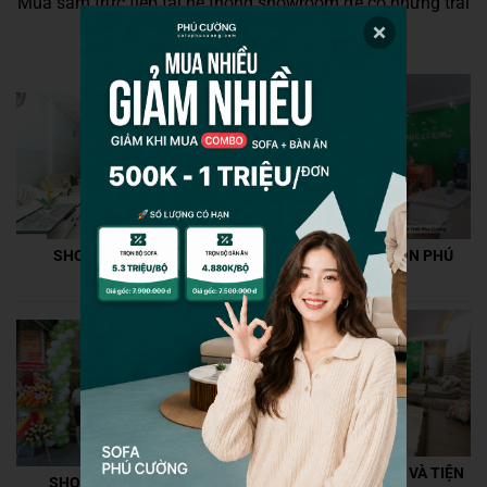
Mua sắm trực tiếp tại hệ thống showroom để có những trải
nghiệm dịch vụ tốt nhất.
+100 SAO VIỆT CHỌN PHÚ
SHOWROOM GÒ VẤP
CƯỜNG
MUA SẮM THOẢI MÁI VÀ TIỆN
SHOWROOM QUẬN 10