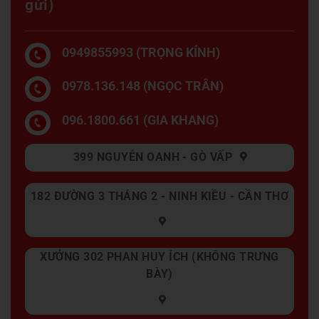
gửi)
0949855993 (TRỌNG KÍNH)
0978.136.148 (NGỌC TRÂN)
096.1800.661 (GIA KHANG)
399 NGUYỄN OANH - GÒ VẤP
182 ĐƯỜNG 3 THÁNG 2 - NINH KIỀU - CẦN THƠ
XƯỞNG 302 PHAN HUY ÍCH (KHÔNG TRƯNG
BÀY)