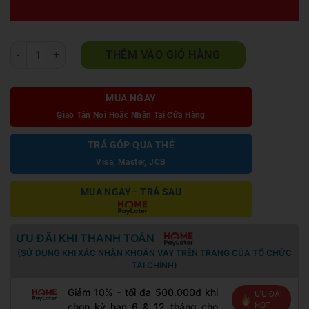
Bàn trà sofa mặt đá chữ nhật T260-12 số lượng
THÊM VÀO GIỎ HÀNG
MUA NGAY
Giao Tận Nơi Hoặc Nhận Tại Cửa Hàng
TRẢ GÓP QUA THẺ
Visa, Master, JCB
MUA NGAY - TRẢ SAU
ƯU ĐÃI KHI THANH TOÁN
(SỬ DỤNG KHI XÁC NHẬN KHOẢN VAY TRÊN TRANG CỦA TỔ CHỨC
TÀI CHÍNH)
Giảm 10% – tối đa 500.000đ khi
ƯU ĐÃI
HOT
chọn kỳ hạn 6 & 12 tháng cho