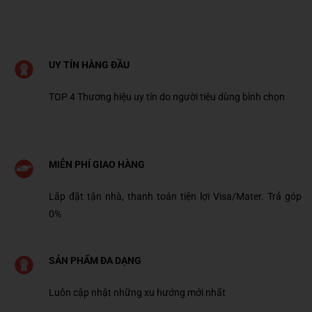
gốc
hiện
gốc
hiện
là:
tại
là:
tại
6.800.000 ₫.
là:
6.800.000 ₫.
là:
0.000 ₫.
5.300.000 ₫.
5.300
UY TÍN HÀNG ĐẦU
TOP 4 Thương hiệu uy tín do người tiêu dùng bình chọn
MIỄN PHÍ GIAO HÀNG
Lắp đặt tận nhà, thanh toán tiện lợi Visa/Mater. Trả góp
0%
SẢN PHẨM ĐA DẠNG
Luôn cập nhật những xu hướng mới nhất