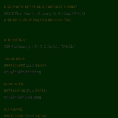
NHÀ MÁY NHẬP KHẨU & SẢN XUẤT 1000M2
302/8 Phan Huy Ích, Phường 12, Gò Vấp, TP.HCM
(
Chỉ sản xuất không bán hàng tại đây
)
KHO XƯỞNG
:
25B Bùi Quang Là, P.12, Q.Gò Vấp, TP.HCM
TRỌNG KÍNH:
0949855993
(Zalo
24/24
)
Chuyên viên bán hàng
NGỌC TRÂN:
0978136148
(Zalo
24/24
)
Chuyên viên Bán hàng
GIA KHANG:
0961800661
(Zalo
24/24
)