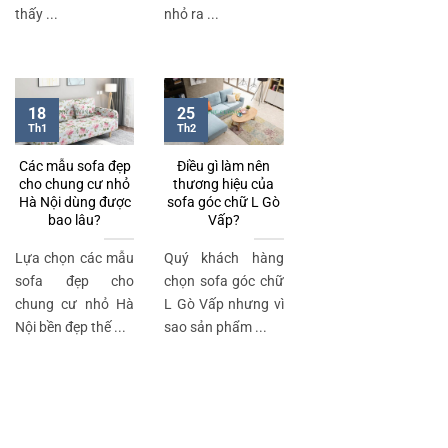
thấy ...
nhỏ ra ...
18
25
Th1
Th2
Các mẫu sofa đẹp
Điều gì làm nên
cho chung cư nhỏ
thương hiệu của
Hà Nội dùng được
sofa góc chữ L Gò
bao lâu?
Vấp?
Lựa chọn các mẫu
Quý khách hàng
sofa đẹp cho
chọn sofa góc chữ
chung cư nhỏ Hà
L Gò Vấp nhưng vì
Nội bền đẹp thế ...
sao sản phẩm ...