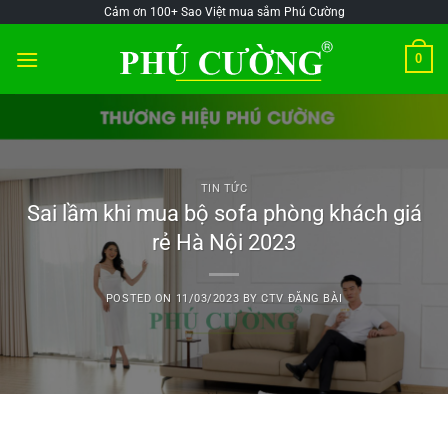
Skip
@!-/#Chào
@!-/#Chào
Cảm ơn 100+ Sao Việt mua sắm Phú Cường
to
mỪng1
mỪng1
0
content
TIN TỨC
Sai lầm khi mua bộ sofa phòng khách giá
rẻ Hà Nội 2023
POSTED ON
11/03/2023
BY
CTV ĐĂNG BÀI