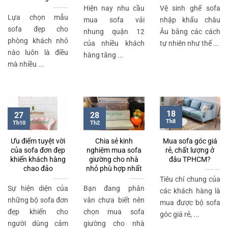
Hiện nay nhu cầu
Vệ sinh ghế sofa
Lựa chọn mẫu
mua sofa vải
nhập khẩu châu
sofa đẹp cho
nhung quận 12
Âu bằng các cách
phòng khách nhỏ
của nhiều khách
tự nhiên như thế ...
nào luôn là điều
hàng tăng ...
mà nhiều ...
18
27
28
Th8
Th10
Th2
Ưu điểm tuyệt vời
Chia sẻ kinh
Mua sofa góc giá
của sofa đơn đẹp
nghiệm mua sofa
rẻ, chất lượng ở
khiến khách hàng
giường cho nhà
đâu TPHCM?
chao đảo
nhỏ phù hợp nhất
Tiêu chí chung của
Sự hiện diện của
Bạn đang phân
các khách hàng là
những bộ sofa đơn
vân chưa biết nên
mua được bộ sofa
đẹp khiến cho
chọn mua sofa
góc giá rẻ, ...
người dùng cảm
giường cho nhà