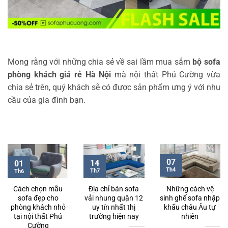
Mong rằng với những chia sẻ về sai lầm mua sắm
bộ sofa
phòng khách giá rẻ Hà Nội
mà nội thất Phú Cường vừa
chia sẻ trên, quý khách sẽ có được sản phẩm ưng ý với nhu
cầu của gia đình bạn.
07
14
01
Th4
Th7
Th6
Cách chọn mẫu
Địa chỉ bán sofa
Những cách vệ
sofa đẹp cho
vải nhung quận 12
sinh ghế sofa nhập
phòng khách nhỏ
uy tín nhất thị
khẩu châu Âu tự
tại nội thất Phú
trường hiện nay
nhiên
Cường