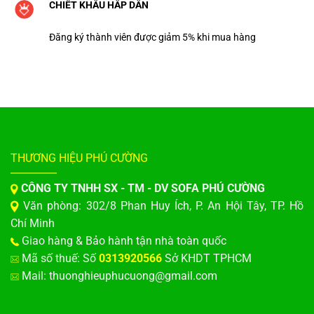
CHIẾT KHẤU HẤP DẪN
Đăng ký thành viên được giảm 5% khi mua hàng
THƯƠNG HIỆU PHÚ CƯỜNG
CÔNG TY TNHH SX - TM - DV SOFA PHÚ CƯỜNG
Văn phòng: 302/8 Phan Huy Ích, P. An Hội Tây, TP. Hồ
Chí Minh
Giao hàng & Bảo hành tận nhà toàn quốc
Mã số thuế: Số
0313920566
Sở KHDT TPHCM
Mail: thuonghieuphucuong@gmail.com