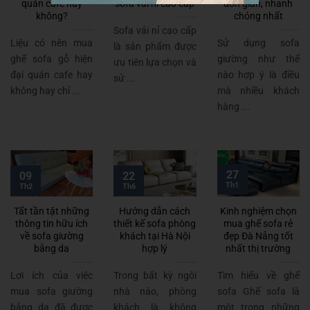
quán cafe hay
sofa vải nỉ cao cấp
đơn giản, nhanh
không?
chóng nhất
Sofa vải nỉ cao cấp
Liệu có nên mua
Sử dụng sofa
là sản phẩm được
ghế sofa gỗ hiện
giường như thế
ưu tiên lựa chọn và
đại quán cafe hay
nào hợp ý là điều
sử ...
không hay chỉ ...
mà nhiều khách
hàng ...
27
09
22
Th1
Th2
Th6
Tất tần tật những
Hướng dẫn cách
Kinh nghiệm chọn
thông tin hữu ích
thiết kế sofa phòng
mua ghế sofa rẻ
về sofa giường
khách tại Hà Nội
đẹp Đà Nẵng tốt
bằng da
hợp lý
nhất thị trường
Lợi ích của việc
Trong bất kỳ ngôi
Tìm hiểu về ghế
mua sofa giường
nhà nào, phòng
sofa Ghế sofa là
bằng da đã được
khách là không
một trong những