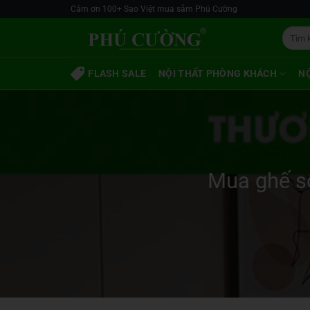
Skip
Cảm ơn 100+ Sao Việt mua sắm Phú Cường
to
Tìm
content
kiếm:
FLASH SALE
NỘI THẤT PHÒNG KHÁCH
N
Mua ghế so