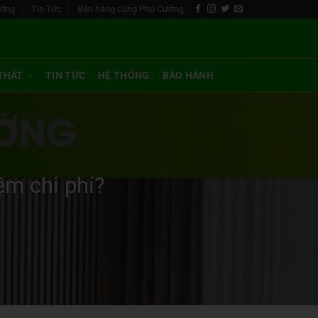
ường
Tin Tức
Bán hàng cùng Phú Cường
 THẤT
TIN TỨC
HỆ THỐNG
BẢO HÀNH
ệm chi phí?