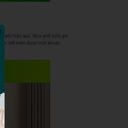
chi phí hiệu quả. Mua ghế sofa giả
p bạn tiết kiệm được một khoản