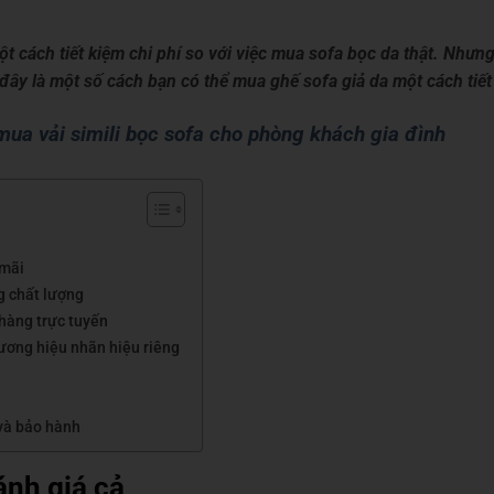
ột cách tiết kiệm chi phí so với việc mua sofa bọc da thật. Như
ây là một số cách bạn có thể mua ghế sofa giả da một cách tiết 
ua vải simili bọc sofa cho phòng khách gia đình
 mãi
g chất lượng
 hàng trực tuyến
ương hiệu nhãn hiệu riêng
 và bảo hành
ánh giá cả