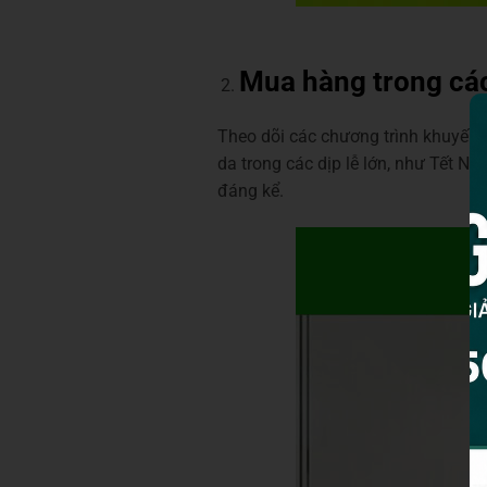
Mua hàng trong cá
Theo dõi các chương trình khuyến m
da trong các dịp lễ lớn, như Tết N
đáng kể.