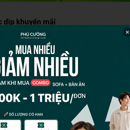
c dịp khuyến mãi
ãi và giảm giá từ các cửa hàng nội thất là một cách tiết kiệm 
guyên Đán, Quốc Khánh, Black Friday, Cyber Monday. Có thể giú