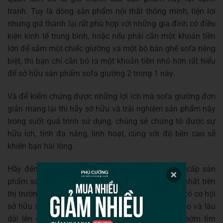
tranh. Tuy là dòng sản phẩm nội thất thông minh, tiện lợi
nhưng giá thành lại rất phù hợp với những gia đình có điều
kiện kinh tế trung bình, hoặc nếu phải cần một khoản tiền
lớn để sắm một chiếc giường và một bộ bàn ghế sofa riêng
biệt, thì bạn chỉ cần bỏ ra một khoản tiền nhỏ hơn rất hiểu
để sở hữu sản phẩm sofa giường 2 trong 1 này.
Và để kiểm chứng được những lợi ích mà sofa giường đơn
giản mang lại thì hãy sở hữu và trải nghiệm sản phẩm này
trong suốt quá trình sử dụng, chúng sẽ chứng tỏ được sự
hữu ích, tính đa năng, linh hoạt, cùng với độ bền cao sẽ
khiến bạn hài lòng.
Hãy đến với
Nội Thất Phú Cường
để được cung cấp sản
phẩm sofa giường tốt nhất, với mẫu mã hiện đại nhất trên
thị trường Việt Nam và thế giới. Ngoài ra, bạn còn có cơ hội
sở hữu chế độ chăm sóc, bảo hành chất lượng cao và lâu
dài lên đến 10 năm của Phú Cường. Chúc bạn sớm tìm