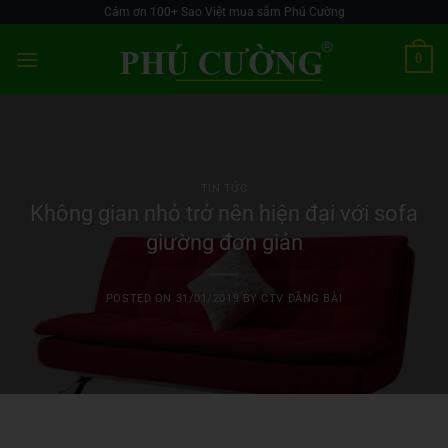
Skip
Cảm ơn 100+ Sao Việt mua sắm Phú Cường
to
0
content
TIN TỨC
Không gian nhỏ trở nên hiện đại với sofa
giường đơn giản
POSTED ON
31/01/2019
BY
CTV ĐĂNG BÀI