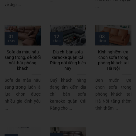
...
vẻ đẹp ...
...
01
12
03
Th12
Th10
Th10
Sofa da màu nâu
Địa chỉ bán sofa
Kinh nghiệm lựa
sang trọng, dễ phối
karaoke quận Cái
chọn sofa trong
nội thất phòng
Răng nổi tiếng hiện
phòng khách tại
khách
nay
Hà Nội
Sofa da màu nâu
Quý khách hàng
Bạn muốn lựa
sang trọng luôn là
đang tìm kiếm địa
chọn sofa trong
lựa chọn được
chỉ bán sofa
phòng khách tại
nhiều gia đình yêu
karaoke quận Cái
Hà Nội tăng thêm
...
Răng cho ...
tính thẩm ...