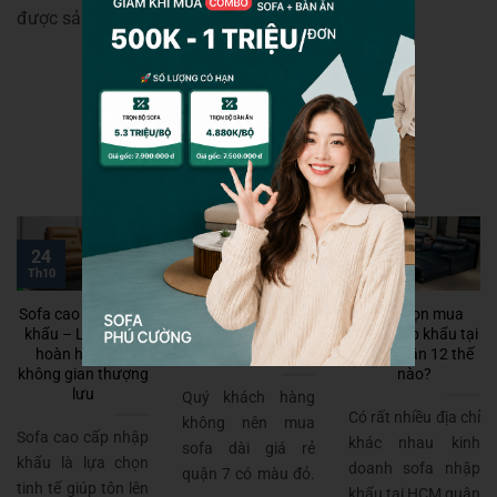
được sản phẩm ưng ý nhất và phù hợp nhất!
17
24
17
Th7
Th10
Th7
Sofa cao cấp nhập
Vì sao không nên
Nên chọn mua
khẩu – Lựa chọn
mua sofa dài giá rẻ
sofa nhập khẩu tại
hoàn hảo cho
quận 7 màu đỏ?
HCM quận 12 thế
không gian thượng
nào?
lưu
Quý khách hàng
Có rất nhiều địa chỉ
không nên mua
Sofa cao cấp nhập
khác nhau kinh
sofa dài giá rẻ
khẩu là lựa chọn
doanh sofa nhập
quận 7 có màu đỏ.
tinh tế giúp tôn lên
khẩu tại HCM quận