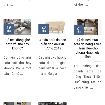
thất ...
lời khen ...
19
20
21
Th4
Th6
Th1
Có nên dùng ghế
3 mẫu sofa da đơn
Lý do nên mua
sofa vải thô hay
giản đón đầu xu
sofa đa năng Thừa
không?
hướng 2019
Thiên Huế cho
phòng khách gia
đình
Có nên dùng ghế
Cập nhật xu hướng
sofa vải thô hay
sofa da đơn giản
Thị trường kinh
không? Đó là một
năm 2019 là cách
doanh sofa đa
câu hỏi mà ...
mà nhiều gia ...
năng Thừa Thiên
Huế cũng rất đa
dạng khiến ...