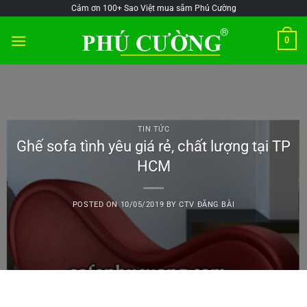
Skip
@!-/#Chào
@!-/#Chào
Cảm ơn 100+ Sao Việt mua sắm Phú Cường
to
mỪng1
mỪng1
0
content
TIN TỨC
Ghế sofa tình yêu giá rẻ, chất lượng tại TP
HCM
POSTED ON
10/05/2019
BY
CTV ĐĂNG BÀI