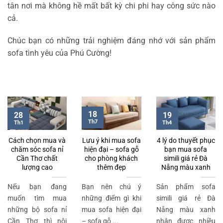
tân nơi mà không hề mất bất kỳ chi phi hay công sức nào
cả.
Chúc bạn có những trải nghiệm đáng nhớ với sản phẩm
sofa tình yêu của Phú Cường!
18
28
19
Th7
Th1
Th4
Cách chọn mua và
Lưu ý khi mua sofa
4 lý do thuyết phục
chăm sóc sofa nỉ
hiện đại – sofa gỗ
bạn mua sofa
Cần Thơ chất
cho phòng khách
simili giá rẻ Đà
lượng cao
thêm đẹp
Nẵng màu xanh
Nếu bạn đang
Bạn nên chú ý
Sản phẩm sofa
muốn tìm mua
những điểm gì khi
simili giá rẻ Đà
những bộ sofa nỉ
mua sofa hiện đại
Nẵng màu xanh
Cần Thơ thì nội
– sofa gỗ ...
nhận được nhiều