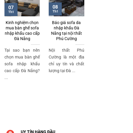
08
07
Th1
Th1
Kinh nghiệm chọn
Báo giá sofa da
mua bàn ghế sofa
nhập khẩu Đà
nhập khẩu cao cấp
Nẵng tại nội thất
Đà Nẵng
Phú Cường
Tại sao bạn nên
Nội thất Phú
chọn mua bàn ghế
Cường là một địa
sofa nhập khẩu
chỉ uy tín và chất
cao cấp Đà Nẵng?
lượng tại Đà ...
...
UY TÍN HÀNG ĐẦU