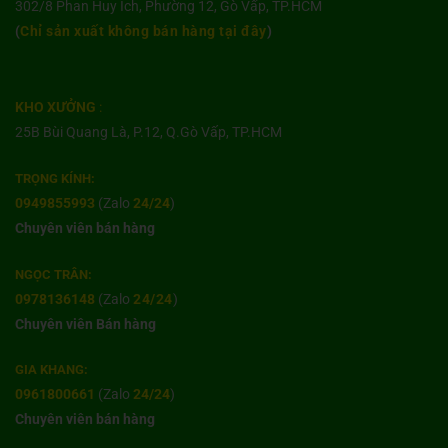
302/8 Phan Huy Ích, Phường 12, Gò Vấp, TP.HCM
(
Chỉ sản xuất không bán hàng tại đây
)
KHO XƯỞNG
:
25B Bùi Quang Là, P.12, Q.Gò Vấp, TP.HCM
TRỌNG KÍNH:
0949855993
(Zalo
24/24
)
Chuyên viên bán hàng
NGỌC TRÂN:
0978136148
(Zalo
24/24
)
Chuyên viên Bán hàng
GIA KHANG:
0961800661
(Zalo
24/24
)
Chuyên viên bán hàng