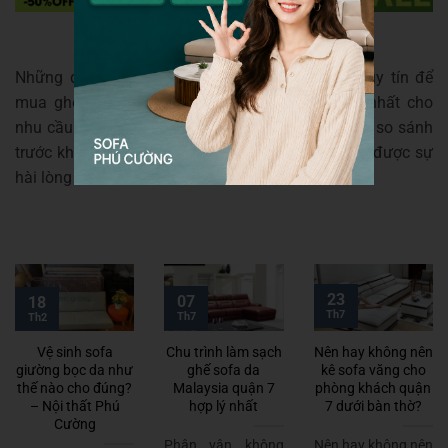
Những điểm trên sẽ giúp bạn lựa chọn địa chỉ uy tín để
mua ghế sofa simili chất lượng và phục vụ tốt nhất cho
nhu cầu của bạn. Hãy dành thời gian tìm hiểu và so sánh
trước khi quyết định mua. Để đảm bảo bạn nhận được sự
hài lòng cao nhất.
23
07
18
Th7
Th7
Th2
Vệ sinh sofa
Chu trình làm sạch
Nên hay không nên
giường bọc da như
ghế sofa da
kê sofa văng cho
thế nào cho đúng?
Malaysia quận 7
phòng khách quận
– Nội thất Phú
hợp lý nhất
7 dưới bàn thờ?
Cường
Phân vân không
Nên hay không nên