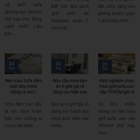
Vệ sinh sofa
biết nên làm sạch
đặt sofa văng cho
giường bọc da như
ghế sofa da
phòng khách quận
thế nào cho đúng
Malaysia quận 7
7 dưới bàn thờ? ...
cách nhất? Liệu
như thế ...
bạn ...
24
26
31
Th9
Th3
Th3
Nên mua Sofa đệm
Nhu cầu mua bàn
Kinh nghiệm chọn
mút dày chính
ăn 6 ghế giá rẻ
mua ghế sofa cao
hãng ra sao?
tăng cao hiện nay
cấp TPHCM giá rẻ
Sofa đệm mút dày
Bàn ăn 6 ghế giá rẻ
Có khá nhiều
là lựa chọn hoàn
đang trở thành lựa
thông tin nên mua
hảo cho những ai
chọn phổ biến của
ghế sofa cao cấp
muốn tìm kiếm ...
nhiều ...
TPHCM thế này,
như ...