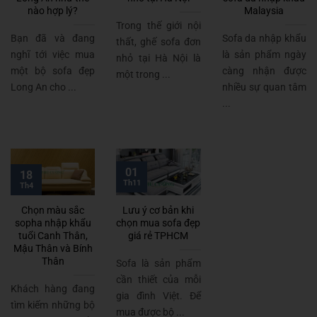
nào hợp lý?
Malaysia
Trong thế giới nội
Bạn đã và đang
Sofa da nhập khẩu
thất, ghế sofa đơn
nghĩ tới việc mua
là sản phẩm ngày
nhỏ tại Hà Nội là
một bộ sofa đẹp
càng nhận được
một trong ...
Long An cho ...
nhiều sự quan tâm
...
01
18
Th11
Th4
Chọn màu sắc
Lưu ý cơ bản khi
sopha nhập khẩu
chọn mua sofa đẹp
tuổi Canh Thân,
giá rẻ TPHCM
Mậu Thân và Bính
Thân
Sofa là sản phẩm
cần thiết của mỗi
Khách hàng đang
gia đình Việt. Để
tìm kiếm những bộ
mua được bộ ...