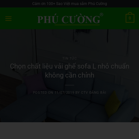
Skip
Cảm ơn 100+ Sao Việt mua sắm Phú Cường
to
0
content
TIN TỨC
Chọn chất liệu vải ghế sofa L nhỏ chuẩn
không cần chỉnh
POSTED ON
11/07/2019
BY
CTV ĐĂNG BÀI