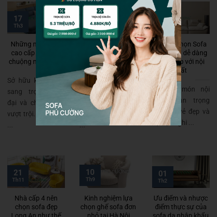
16
17
04
Th12
Th3
Th2
Những mẫu sofa
Đánh giá chất
3 cách chọn Sofa
cao cấp được ưa
lượng của vải sofa
Malaysia dễ dàng
chuộng nhất 2018
cỏ may
phối hợp với nội
thất
Sở hữu kiểu dáng
Số lượng các gia
Sofa là món nội
sang trọng, hiện
đình Việt sử dụng
thất quan trọng
đại và chất lượng
sofa ngày càng
tạo nên vẻ đẹp và
vượt trội. Các mẫu
tăng, bên cạnh đó
sự tiện nghi ...
...
...
10
21
01
Th9
Th11
Th2
Nhà cấp 4 nên
Kinh nghiệm lựa
Ưu điểm và nhược
chọn sofa đẹp
chọn ghế sofa đơn
điểm thực sự của
Long An như thế
nhỏ tại Hà Nội
sofa da nhập khẩu