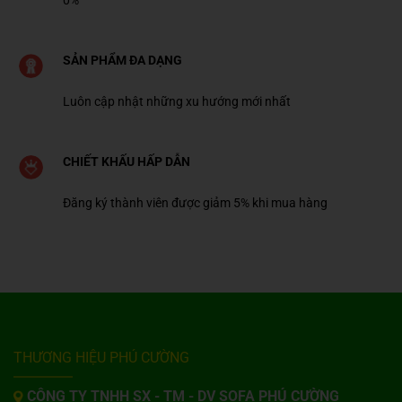
0%
SẢN PHẨM ĐA DẠNG
Luôn cập nhật những xu hướng mới nhất
CHIẾT KHẤU HẤP DẪN
Đăng ký thành viên được giảm 5% khi mua hàng
THƯƠNG HIỆU PHÚ CƯỜNG
CÔNG TY TNHH SX - TM - DV SOFA PHÚ CƯỜNG