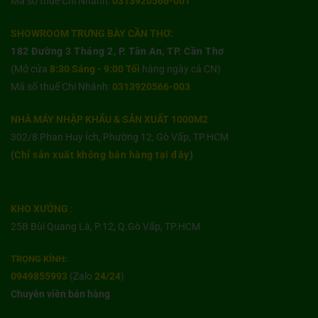
Mã số thuế Chi Nhánh:
0313920566-001
SHOWROOM TRƯNG BÀY CẦN THƠ:
182 Đường 3 Tháng 2, P. Tân An, TP. Cần Thơ
(Mở cửa
8:30 Sáng - 9:00 Tối
hàng ngày cả CN)
Mã số thuế Chi Nhánh:
0313920566-003
NHÀ MÁY NHẬP KHẨU & SẢN XUẤT 1000M2
302/8 Phan Huy Ích, Phường 12, Gò Vấp, TP.HCM
(
Chỉ sản xuất không bán hàng tại đây
)
KHO XƯỞNG
:
25B Bùi Quang Là, P.12, Q.Gò Vấp, TP.HCM
TRỌNG KÍNH:
0949855993
(Zalo
24/24
)
Chuyên viên bán hàng