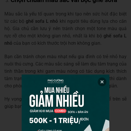
Màu sắc là yếu tố quan trọng khi tạo nên sức hút đặc biệt
từ các bộ
ghế sofa L nhỏ
khi người tiêu dùng lựa cho căn
hộ. Gia chủ cần lưu ý nên tránh chọn một tone màu quá
rực rỡ cho một không gian nhỏ, nhất là khi bộ
ghế sofa L
nhỏ
của bạn có kích thước trội hơn không gian.
Bạn cần tránh chọn màu nhạt nếu gia đình có trẻ nhỏ hay
nuôi thú cưng. Các màu sắc sáng sẽ làm dịu tâm trạng của
tinh thần trong khi gam màu nóng có tác dụng kích thích
tâm trạng tại phòng ăn, màu trung tính, màu lạnh thì dành
cho phòng ngủ, phòng khách dễ tạo cảm giác thư giản.
Hy vọng với những chia sẻ từ Phú Cường được kể trên sẽ
giúp bạn có được lựa chọn dễ dàng hơn rất nhiều!