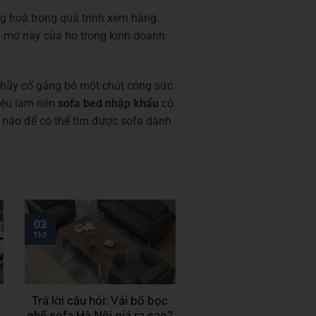
g hoá trong quá trình xem hàng.
p mờ này của họ trong kinh doanh
hãy cố gắng bỏ một chút công sức
liệu làm nên
sofa bed nhập khẩu
có
 nào để có thể tìm được sofa dành
03
Th3
a
Trả lời câu hỏi: Vải bố bọc
ghế sofa Hà Nội giá ra sao?