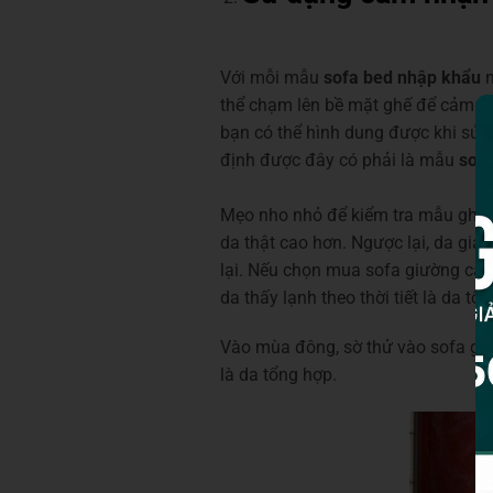
Với mỗi mẫu
sofa bed nhập khẩu
m
thể chạm lên bề mặt ghế để cảm n
bạn có thể hình dung được khi sử 
định được đây có phải là mẫu
sof
Mẹo nho nhỏ để kiểm tra mẫu ghế nh
da thật cao hơn. Ngược lại, da giả 
lại. Nếu chọn mua sofa giường cao
da thấy lạnh theo thời tiết là da tổ
Vào mùa đông, sờ thử vào sofa giườ
là da tổng hợp.