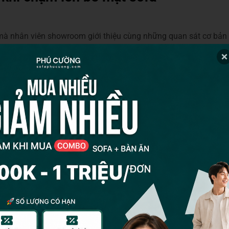
à nhân viên showroom giới thiệu cùng những quan sát cơ bản 
hận chính xác hơn sản phẩm mình cần mua. Bằng cảm nhận độ 
dụng sofa nhập khẩu này có thoải mái và phù hợp với mình khô
a bed nhập khẩu
chính hãng không.
ập khẩu từ da chính là ấn tay xuống bề mặt sofa, nếu vết lõm lâ
khi nhấn xuống sẽ có vết lõm ở nguyên vị trí vì lớp hạt vật chất
 cấp nhập khẩu vào mùa đông thì sờ thử vào sofa, bề mặt không
ng hợp.
ng cao cấp nhập khẩu, bề mặt không cảm thấy lạnh thì đấy là da