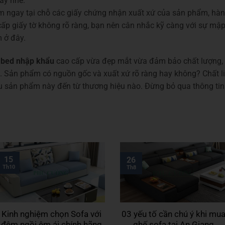
ày nhé.
 ngay tại chỗ các giấy chứng nhận xuất xứ của sản phẩm, hàn
p giấy tờ không rõ ràng, bạn nên cân nhắc kỹ càng với sự mậ
 ở đây.
 bed nhập khẩu
cao cấp vừa đẹp mắt vừa đảm bảo chất lượng, 
hé. Sản phẩm có nguồn gốc và xuất xứ rõ ràng hay không? Chất 
ệu sản phẩm này đến từ thương hiệu nào. Đừng bỏ qua thông tin
15
26
Th10
Th8
Kinh nghiệm chọn Sofa với
03 yếu tố cần chú ý khi mu
đệm ngồi êm ái chính hãng
ghế sofa tại An Giang