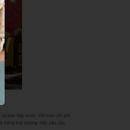
cả bàn tiếp nước. Với mức chi phí
nh hãng hay không. Hãy yêu cầu