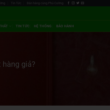
ường
Tin Tức
Bán hàng cùng Phú Cường
 THẤT
TIN TỨC
HỆ THỐNG
BẢO HÀNH
 hàng giả?