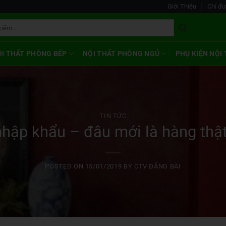
Giới Thiệu
Chỉ đ
ỘI THẤT PHÒNG BẾP
NỘI THẤT PHÒNG NGỦ
PHỤ KIỆN NỘI
TIN TỨC
nhập khẩu – đâu mới là hàng thật
POSTED ON
15/01/2019
BY
CTV ĐĂNG BÀI