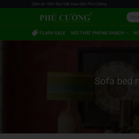
Skip
Cảm ơn 100+ Sao Việt mua sắm Phú Cường
to
Tìm
content
kiếm:
FLASH SALE
NỘI THẤT PHÒNG KHÁCH
N
Sofa bed 