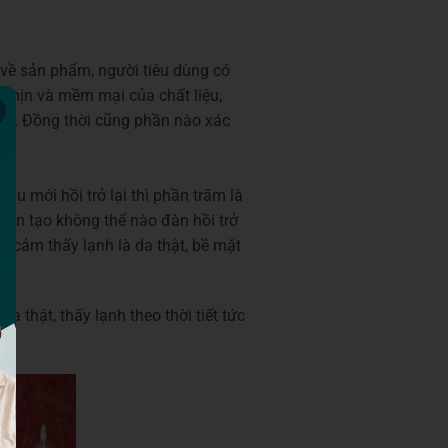
về sản phẩm, người tiêu dùng có
mịn và mềm mại của chất liệu,
ng. Đồng thời cũng phần nào xác
u mới hồi trở lại thì phần trăm là
 nhân tạo không thể nào đàn hồi trở
 cảm thấy lạnh là da thật, bề mặt
 thật, thấy lạnh theo thời tiết tức