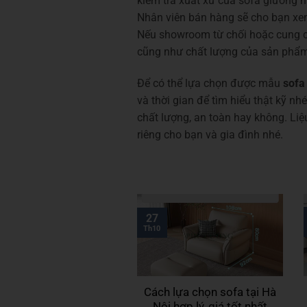
kiểm tra xuất xứ của sofa giường n
Nhân viên bán hàng sẽ cho bạn xem
Nếu showroom từ chối hoặc cung cấ
cũng như chất lượng của sản phẩm
Để có thể lựa chọn được mẫu
sofa
và thời gian để tìm hiểu thật kỹ n
chất lượng, an toàn hay không. Li
riêng cho bạn và gia đình nhé.
27
Th10
Cách lựa chọn sofa tại Hà
Nội hợp lý, giá tốt nhất