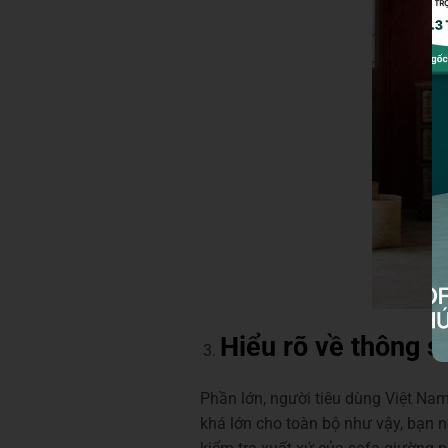
Hiểu rõ về thông 
Phần lớn, người tiêu dùng Việt Na
khá lớn cho toàn bộ như vậy, bạn 