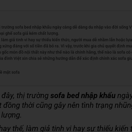
 trường sofa bed nhập khẩu ngày càng dễ dàng du nhập vào đời sống Vi
oại ghế sofa giả kém chất lượng.
 làm giả tinh vi hay sự thiếu kiến thức, người mua dễ nhầm lẫn hoặc l
ứng đáng với số tiền đã bỏ ra. Vì vậy, trước khi gia chủ quyết định m
 gốc món đồ nội thất này như thế nào là chính hãng, thế nào là sofa có c
ia đình Việt xin chia sẻ những hướng dẫn để xác định chính xác sofa g
ề mặt sofa
đây, thị trường
sofa bed nhập khẩu
ngày
 đồng thời cũng gây nên tình trạng nhũn
 lượng.
y thế, làm giả tinh vi hay sự thiếu kiến