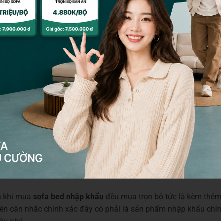
số sản phẩm
m khi mua
sofa bed nhập khẩu
đều mua trọn bộ tức là kèm thêm 
nên cân nhắc chính xác đây có phải là sản phẩm nhập khẩu chí