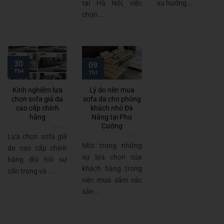
tại Hà Nội, việc
xu hướng ...
chọn ...
30
09
Th4
Th1
Kinh nghiệm lựa
Lý do nên mua
chọn sofa giả da
sofa da cho phòng
cao cấp chính
khách nhỏ Đà
hãng
Nẵng tại Phú
Cường
Lựa chọn sofa giả
Một trong những
da cao cấp chính
sự lựa chọn của
hãng đòi hỏi sự
khách hàng trong
cẩn trọng và ...
việc mua sắm các
sản ...