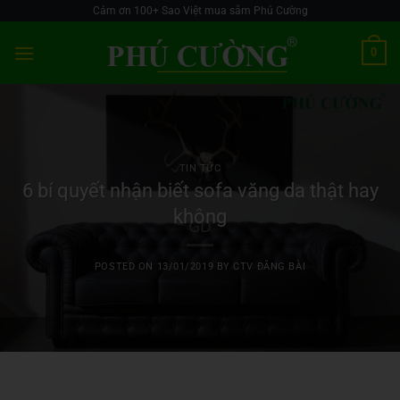
Skip
Cảm ơn 100+ Sao Việt mua sắm Phú Cường
to
0
content
TIN TỨC
6 bí quyết nhận biết sofa văng da thật hay
không
POSTED ON
13/01/2019
BY
CTV ĐĂNG BÀI