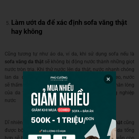
Làm ướt da để xác định sofa văng thật
hay không
Cũng tương tự như áo da, ví da, khi sử dụng sofa nếu là
sofa văng da thật
sẽ không bị động nước thành những giọt
nước tròn trịa. Khi thử nước lên da thật, nước nhanh chóng
lan da các vùng lân cận và dần biến mất. Tiếp theo, nước
sẽ thấm dần vào bên trong sản phẩm qua các lỗ chân lông
của da thật. Với các mẫu da tổng hợp, da công nghiệp
nước
Dĩ nhiên, sự khác biệt của da giả và
sofa văng da thật
cũng
được bộc lộ sau một thời gian sử dụng. Các loại da tổng
hợp sẽ bị nổ da và bong gần hết trong khi da thật vẫn còn