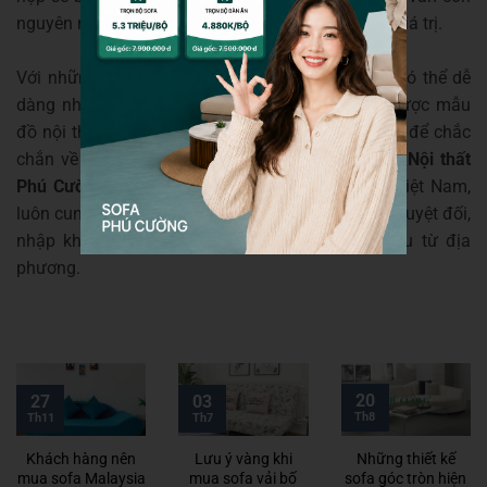
nguyên như mới, dùng càng lâu càng bóng và có giá trị.
Với những cách nhận biết trên hy vọng các bạn có thể dễ
dàng nhận biết được
sofa văng da thật
để có được mẫu
đồ nội thất hoàn hảo nhất cho gia đình. Ngoài ra, để chắc
chắn về chất lượng sofa, các bạn có thể đến với
Nội thất
Phú Cường
– showroom nội thất lớn hàng đầu Việt Nam,
luôn cung cấp những món đồ nội thất chất lượng tuyệt đối,
nhập khẩu chính hãng hoặc sản xuất chính hiệu từ địa
phương.
20
27
03
Th8
Th11
Th7
Khách hàng nên
Lưu ý vàng khi
Những thiết kế
mua sofa Malaysia
mua sofa vải bố
sofa góc tròn hiện