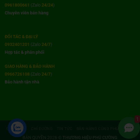
0961800661
(Zalo
24/24
)
Chuyên viên bán hàng
ĐỐI TÁC & ĐẠI LÝ
0932401201
(Zalo
24/7
)
Hợp tác & phân phối
GIAO HÀNG & BẢO HÀNH
0966726108
(Zalo
24/7
)
Bảo hành tận nhà
1
GIỚI THIỆU
CHỈ ĐƯỜNG
TIN TỨC
BÁN HÀNG CÙNG PHÚ CƯỜNG
BẢN QUYỀN 2026 ©
THƯƠNG HIỆU PHÚ CƯỜNG