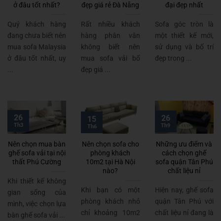
ở đâu tốt nhất?
đẹp giá rẻ Đà Nẵng
đại đẹp nhất
Quý khách hàng
Rất nhiều khách
Sofa góc tròn là
đang chưa biết nên
hàng phân vân
một thiết kế mới,
mua sofa Malaysia
không biết nên
sử dụng và bố trí
ở đâu tốt nhất, uy
mua sofa vải bố
đẹp trong ...
...
đẹp giá ...
26
26
15
Th3
Th9
Th6
Nên chọn mua bàn
Nên chọn sofa cho
Những ưu điểm và
ghế sofa vải tại nội
phòng khách
cách chọn ghế
thất Phú Cường
10m2 tại Hà Nội
sofa quận Tân Phú
nào?
chất liệu nỉ
Khi thiết kế không
Khi bạn có một
Hiện nay, ghế sofa
gian sống của
phòng khách nhỏ
quận Tân Phú với
mình, việc chọn lựa
chỉ khoảng 10m2
chất liệu nỉ đang là
bàn ghế sofa vải ...