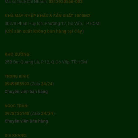
Mã số thuế Chi Nhánh:
0313920566-003
NHÀ MÁY NHẬP KHẨU & SẢN XUẤT 1000M2
302/8 Phan Huy Ích, Phường 12, Gò Vấp, TP.HCM
(
Chỉ sản xuất không bán hàng tại đây
)
KHO XƯỞNG
:
25B Bùi Quang Là, P.12, Q.Gò Vấp, TP.HCM
TRỌNG KÍNH:
0949855993
(Zalo
24/24
)
Chuyên viên bán hàng
NGỌC TRÂN:
0978136148
(Zalo
24/24
)
Chuyên viên Bán hàng
GIA KHANG: