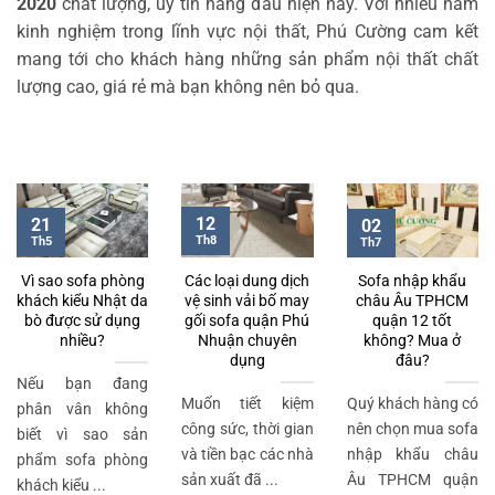
2020
chất lượng, uy tín hàng đầu hiện nay. Với nhiều năm
kinh nghiệm trong lĩnh vực nội thất, Phú Cường cam kết
mang tới cho khách hàng những sản phẩm nội thất chất
lượng cao, giá rẻ mà bạn không nên bỏ qua.
12
21
02
Th8
Th5
Th7
Vì sao sofa phòng
Các loại dung dịch
Sofa nhập khẩu
khách kiểu Nhật da
vệ sinh vải bố may
châu Âu TPHCM
bò được sử dụng
gối sofa quận Phú
quận 12 tốt
nhiều?
Nhuận chuyên
không? Mua ở
dụng
đâu?
Nếu bạn đang
Muốn tiết kiệm
Quý khách hàng có
phân vân không
công sức, thời gian
nên chọn mua sofa
biết vì sao sản
và tiền bạc các nhà
nhập khẩu châu
phẩm sofa phòng
sản xuất đã ...
Âu TPHCM quận
khách kiểu ...