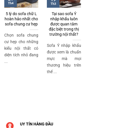
Th4
Th3
5 lý do sofa chữ L
Tại sao sofa Ý
hoàn hảo nhất cho
nhập khẩu luôn
sofa chung cư hẹp
được quan tâm
đặc biệt trong thị
trường nội thất?
Chọn sofa chung
cư hẹp cho những
Sofa Ý nhập khẩu
kiểu nội thất có
được xem là chuẩn
diện tích nhỏ đang
mực mà mọi
...
thương hiệu trên
thế ...
UY TÍN HÀNG ĐẦU