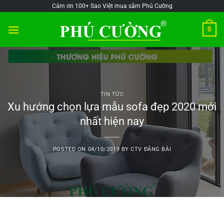
Skip
@!-/#Chào
@!-/#Chào
Cảm ơn 100+ Sao Việt mua sắm Phú Cường
to
mỪng1
mỪng1
0
content
TIN TỨC
Xu hướng chọn lựa mẫu sofa đẹp 2020 mới
nhất hiện nay
POSTED ON
04/10/2019
BY
CTV ĐĂNG BÀI