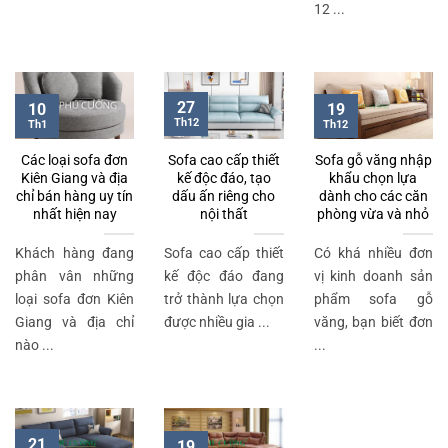
12 ...
27
10
19
Th12
Th1
Th12
Các loại sofa đơn
Sofa cao cấp thiết
Sofa gỗ văng nhập
Kiên Giang và địa
kế độc đáo, tạo
khẩu chọn lựa
chỉ bán hàng uy tín
dấu ấn riêng cho
dành cho các căn
nhất hiện nay
nội thất
phòng vừa và nhỏ
Khách hàng đang
Sofa cao cấp thiết
Có khá nhiều đơn
phân vân những
kế độc đáo đang
vị kinh doanh sản
loại sofa đơn Kiên
trở thành lựa chọn
phẩm sofa gỗ
Giang và địa chỉ
được nhiều gia ...
văng, bạn biết đơn
nào ...
...
21
19