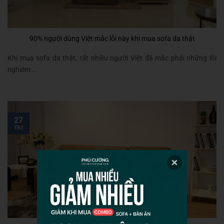
90% người dùng Việt mắc lỗi này khi mua sofa da thật
Khi mua sofa da thật, rất nhiều người Việt đã mắc phải những lỗi
nghiêm ...
27
Th1