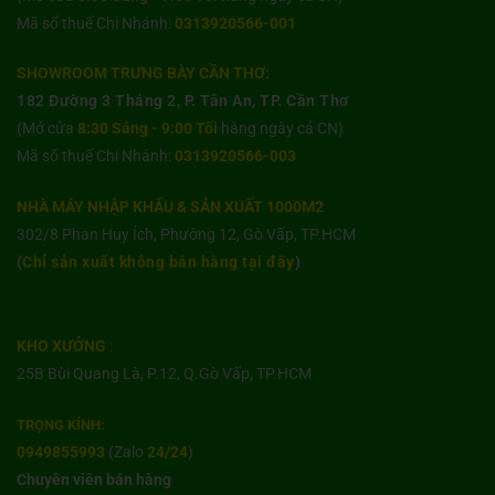
Mã số thuế Chi Nhánh:
0313920566-001
SHOWROOM TRƯNG BÀY CẦN THƠ:
182 Đường 3 Tháng 2, P. Tân An, TP. Cần Thơ
(Mở cửa
8:30 Sáng - 9:00 Tối
hàng ngày cả CN)
Mã số thuế Chi Nhánh:
0313920566-003
NHÀ MÁY NHẬP KHẨU & SẢN XUẤT 1000M2
302/8 Phan Huy Ích, Phường 12, Gò Vấp, TP.HCM
(
Chỉ sản xuất không bán hàng tại đây
)
KHO XƯỞNG
:
25B Bùi Quang Là, P.12, Q.Gò Vấp, TP.HCM
TRỌNG KÍNH:
0949855993
(Zalo
24/24
)
Chuyên viên bán hàng