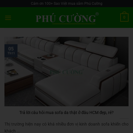
Skip
Cảm ơn 100+ Sao Việt mua sắm Phú Cường
to
0
content
05
Th11
Trả lời câu hỏi mua sofa da thật ở đâu HCM đẹp, rẻ?
Thị trường hiện nay có khá nhiều đơn vị kinh doanh sofa khiến cho
khách ...