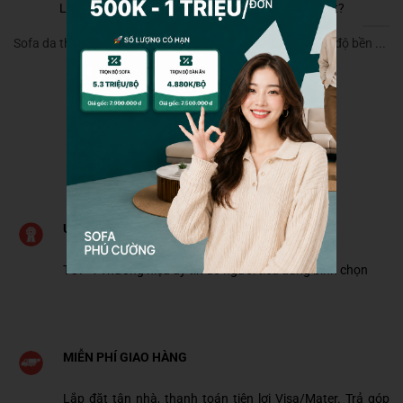
Làm sao để nhận biết và sử dụng ghế sofa da thật?
Sofa da thật được đánh giá là sản phẩm chất lượng và có độ bền ...
UY TÍN HÀNG ĐẦU
TOP 4 Thương hiệu uy tín do người tiêu dùng bình chọn
MIỄN PHÍ GIAO HÀNG
Lắp đặt tận nhà, thanh toán tiện lợi Visa/Mater. Trả góp