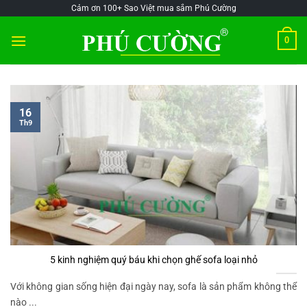
Skip
@!-/#Chào
@!-/#Chào
Cảm ơn 100+ Sao Việt mua sắm Phú Cường
to
mỪng1
mỪng1
0
content
16
Th9
5 kinh nghiệm quý báu khi chọn ghế sofa loại nhỏ
Với không gian sống hiện đại ngày nay, sofa là sản phẩm không thể
nào ...