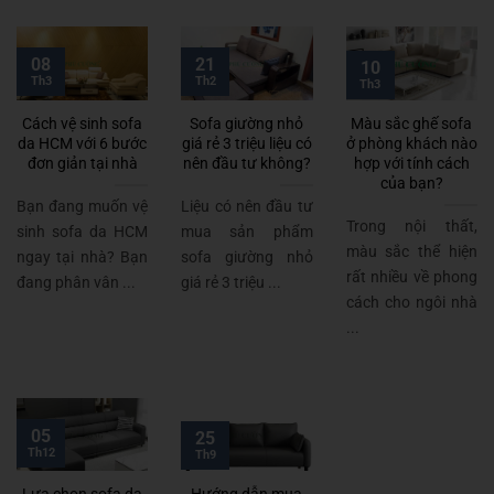
08
21
10
Th3
Th2
Th3
Cách vệ sinh sofa
Sofa giường nhỏ
Màu sắc ghế sofa
da HCM với 6 bước
giá rẻ 3 triệu liệu có
ở phòng khách nào
đơn giản tại nhà
nên đầu tư không?
hợp với tính cách
của bạn?
Bạn đang muốn vệ
Liệu có nên đầu tư
Trong nội thất,
sinh sofa da HCM
mua sản phẩm
màu sắc thể hiện
ngay tại nhà? Bạn
sofa giường nhỏ
rất nhiều về phong
đang phân vân ...
giá rẻ 3 triệu ...
cách cho ngôi nhà
...
05
25
Th12
Th9