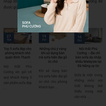
nhập khẩu quý khách liên hệ với Nội thất Phú Cường để
được giải đáp tận tình, chi tiết.
19
27
16
Th7
Th4
Th3
Top 5 sofa đẹp cho
Những chú ý vàng
Nội thất Phú
phòng khách nhỏ
khi sử dụng bàn
Cường – địa chỉ
quận Bình Thạnh
trà sofa hiện đại gỗ
bán sofa da nhập
óc chó
khẩu Malaysia tại
Đà Nẵng uy tín
Nội thất Phú
Khi sử dụng bàn
Cường xin gửi tới
Sofa là một trong
trà sofa hiện đại gỗ
quý khách hàng 5
những món nội
óc chó cho phòng
sản phẩm sofa đẹp
thất không thể
khách bạn ...
...
thiếu trong mỗi
căn nhà. ...