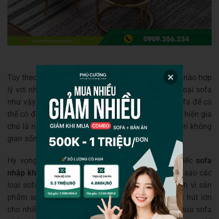
Tùy theo gia chủ thích chọn lựa mẫu sofa như thế nào hợp
lý với nhu cầu và sở thích của mình thì chọn lựa loại sofa
như vậy. Theo đó cần có cách bố trí và sắp xếp sofa để có
thể có được không gian sống hoàn hảo. Từ đó thể hiện gia
chủ là người có gu thẩm mỹ cao trong việc trang trí không
gian sống của mình tốt nhất.
Hy vọng rằng với những ưu điểm của những chiếc
sofa
nhập khẩu từ Malaysia
quý khách hàng sẽ biết vì sao các
loại sofa nhập khẩu có giá tiền đắt đến vậy. Chính vì sản
phẩm sofa nhập khẩu đắt cho nên tạo được sức hút lớn
cho nhiều khách hàng. Nếu có bất cứ thắc mắc mua sofa