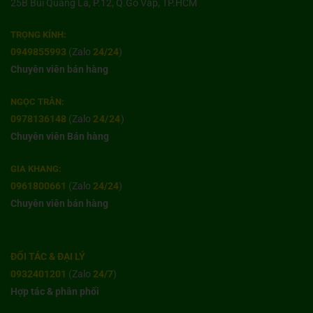
25B Bùi Quang Là, P.12, Q.Gò Vấp, TP.HCM
TRỌNG KÍNH:
0949855993
(Zalo
24/24
)
Chuyên viên bán hàng
NGỌC TRÂN:
0978136148
(Zalo
24/24
)
Chuyên viên Bán hàng
GIA KHANG:
0961800661
(Zalo
24/24
)
Chuyên viên bán hàng
ĐỐI TÁC & ĐẠI LÝ
0932401201
(Zalo
24/7
)
Hợp tác & phân phối