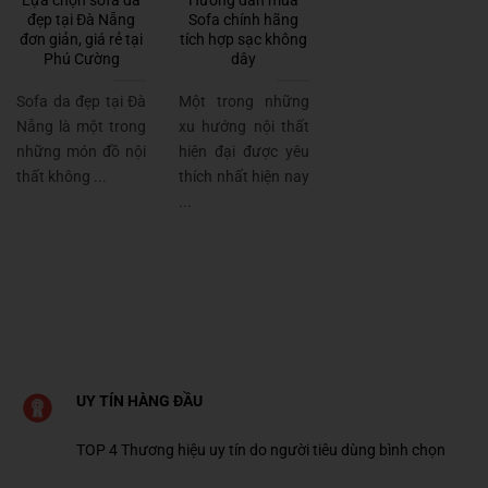
Lựa chọn sofa da
Hướng dẫn mua
đẹp tại Đà Nẵng
Sofa chính hãng
đơn giản, giá rẻ tại
tích hợp sạc không
Phú Cường
dây
Sofa da đẹp tại Đà
Một trong những
Nẵng là một trong
xu hướng nội thất
những món đồ nội
hiện đại được yêu
thất không ...
thích nhất hiện nay
...
UY TÍN HÀNG ĐẦU
TOP 4 Thương hiệu uy tín do người tiêu dùng bình chọn