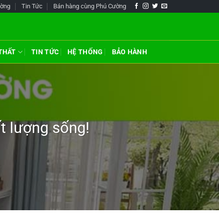
ường
Tin Tức
Bán hàng cùng Phú Cường
 THẤT
TIN TỨC
HỆ THỐNG
BẢO HÀNH
t lượng sống!