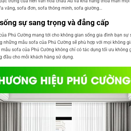
ặc trưng của nền văn hóa châu Âu và khả năng thỏa mãn mọi n
fa văng, sofa đơn, sofa thông minh, sofa giường…
sống sự sang trọng và đẳng cấp
ủa Phú Cường mang tới cho không gian sống gia đình bạn sự 
rằng những mẫu sofa của Phú Cường sẽ phù hợp với mọi không 
g mẫu sofa của Phú Cường không chỉ có tác dụng tối ưu không 
ng đầu cho mỗi khách hàng sử dụng.