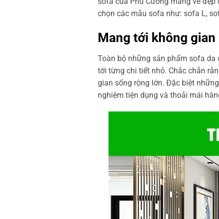
sofa của Phú Cường mang vẻ đẹp đ
chọn các mẫu sofa như: sofa L, so
Mang tới không gian 
Toàn bộ những sản phẩm sofa da c
tới từng chi tiết nhỏ. Chắc chắn 
gian sống rộng lớn. Đặc biệt nhữn
nghiệm tiện dụng và thoải mái hà