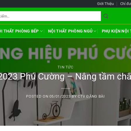
Giới Thiệu
Chỉ đ
ỘI THẤT PHÒNG BẾP
NỘI THẤT PHÒNG NGỦ
PHỤ KIỆN NỘI
TIN TỨC
2023 Phú Cường – Nâng tầm chấ
POSTED ON
05/01/2023
BY
CTV ĐĂNG BÀI