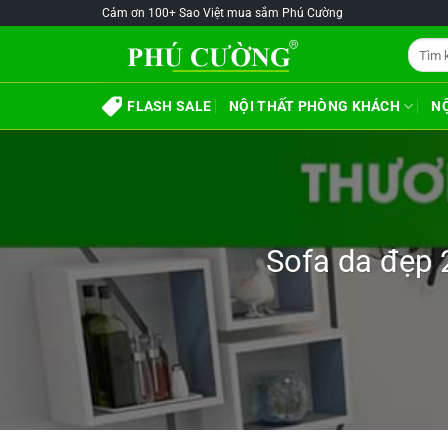
Skip
@!-/#Chào
@!-/#Chào
Cảm ơn 100+ Sao Việt mua sắm Phú Cường
to
mỪng1
mỪng1
Tìm
content
kiếm:
FLASH SALE
NỘI THẤT PHÒNG KHÁCH
N
Sofa da đẹp 