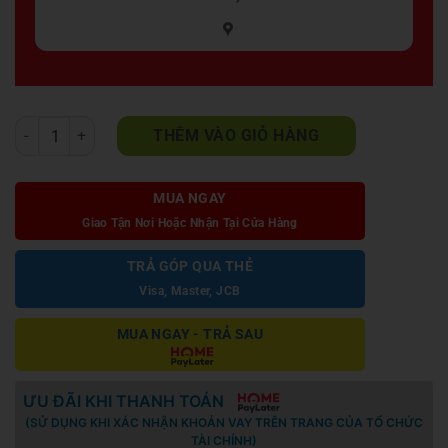
Bàn đá nhập 1031 số lượng
THÊM VÀO GIỎ HÀNG
MUA NGAY
Giao Tận Nơi Hoặc Nhận Tại Cửa Hàng
TRẢ GÓP QUA THẺ
Visa, Master, JCB
MUA NGAY - TRẢ SAU
ƯU ĐÃI KHI THANH TOÁN
(SỬ DỤNG KHI XÁC NHẬN KHOẢN VAY TRÊN TRANG CỦA TỔ CHỨC
TÀI CHÍNH)