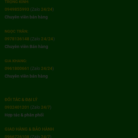
TRỌNG KÍNH:
0949855993
(Zalo
24/24
)
Chuyên viên bán hàng
NGỌC TRÂN:
0978136148
(Zalo
24/24
)
Chuyên viên Bán hàng
GIA KHANG:
0961800661
(Zalo
24/24
)
Chuyên viên bán hàng
ĐỐI TÁC & ĐẠI LÝ
0932401201
(Zalo
24/7
)
Hợp tác & phân phối
GIAO HÀNG & BẢO HÀNH
0966726108
(Zalo
24/7
)