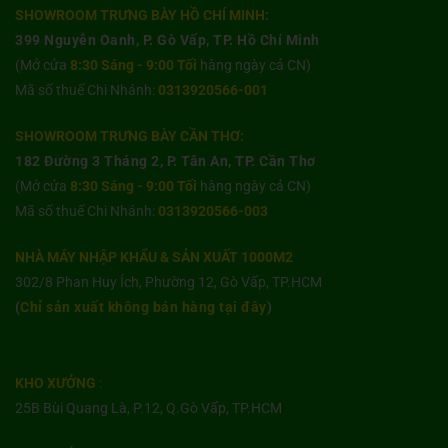
SHOWROOM TRƯNG BÀY HỒ CHÍ MINH:
399 Nguyễn Oanh, P. Gò Vấp, TP. Hồ Chí Minh
(Mở cửa
8:30 Sáng - 9:00 Tối
hàng ngày cả CN)
Mã số thuế Chi Nhánh:
0313920566-001
SHOWROOM TRƯNG BÀY CẦN THƠ:
182 Đường 3 Tháng 2, P. Tân An, TP. Cần Thơ
(Mở cửa
8:30 Sáng - 9:00 Tối
hàng ngày cả CN)
Mã số thuế Chi Nhánh:
0313920566-003
NHÀ MÁY NHẬP KHẨU & SẢN XUẤT 1000M2
302/8 Phan Huy Ích, Phường 12, Gò Vấp, TP.HCM
(
Chỉ sản xuất không bán hàng tại đây
)
KHO XƯỞNG
:
25B Bùi Quang Là, P.12, Q.Gò Vấp, TP.HCM