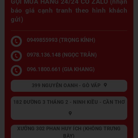
GỌI MUA HÀNG 24/24 CÓ ZALO (nhận
báo giá cạnh tranh theo hình khách
gửi)
0949855993 (TRỌNG KÍNH)
0978.136.148 (NGỌC TRÂN)
096.1800.661 (GIA KHANG)
399 NGUYỄN OANH - GÒ VẤP
182 ĐƯỜNG 3 THÁNG 2 - NINH KIỀU - CẦN THƠ
XƯỞNG 302 PHAN HUY ÍCH (KHÔNG TRƯNG
BÀY)