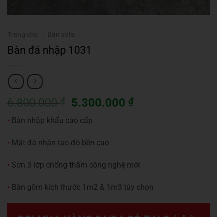
Trang chủ
/
Bàn sofa
Bàn đá nhập 1031
Giá
Giá
6.800.000
₫
5.300.000
₫
gốc
hiện
•
Bàn nhập khẩu cao cấp
là:
tại
6.800.000 ₫.
là:
•
Mặt đá nhân tạo độ bền cao
5.300.000 ₫.
•
Sơn 3 lớp chống thấm công nghệ mới
•
Bàn gồm kích thước 1m2 & 1m3 tùy chọn