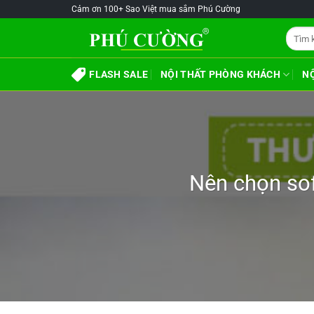
Skip
@!-/#Chào
@!-/#Chào
Cảm ơn 100+ Sao Việt mua sắm Phú Cường
to
mỪng1
mỪng1
Tìm
content
kiếm:
FLASH SALE
NỘI THẤT PHÒNG KHÁCH
N
Nên chọn sof