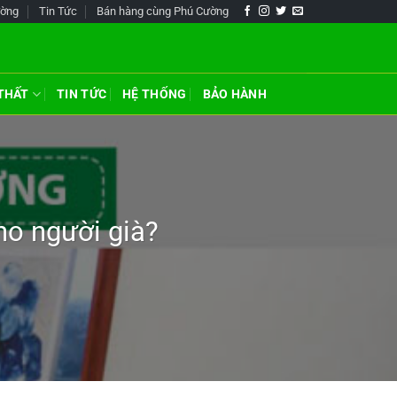
ường
Tin Tức
Bán hàng cùng Phú Cường
 THẤT
TIN TỨC
HỆ THỐNG
BẢO HÀNH
ho người già?