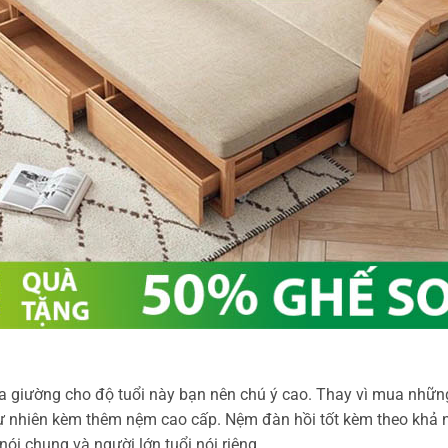
 giường cho độ tuổi này bạn nên chú ý cao. Thay vì mua những 
ự nhiên kèm thêm nệm cao cấp. Nệm đàn hồi tốt kèm theo khả nă
i chung và người lớn tuổi nói riêng.