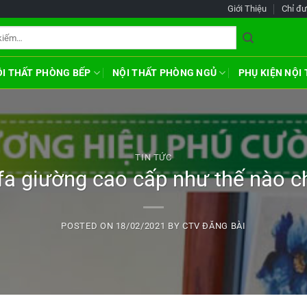
Giới Thiệu
Chỉ đ
ỘI THẤT PHÒNG BẾP
NỘI THẤT PHÒNG NGỦ
PHỤ KIỆN NỘI
TIN TỨC
a giường cao cấp như thế nào c
POSTED ON
18/02/2021
BY
CTV ĐĂNG BÀI