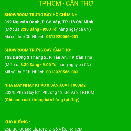
TP.HCM - CẦN THƠ
SHOWROOM TRƯNG BÀY HỒ CHÍ MINH:
399 Nguyễn Oanh, P. Gò Vấp, TP. Hồ Chí Minh
(Mở cửa
8:30 Sáng - 9:00 Tối
hàng ngày cả CN)
Mã số thuế Chi Nhánh:
0313920566-001
SHOWROOM TRƯNG BÀY CẦN THƠ:
182 Đường 3 Tháng 2, P. Tân An, TP. Cần Thơ
(Mở cửa
8:30 Sáng - 9:00 Tối
hàng ngày cả CN)
Mã số thuế Chi Nhánh:
0313920566-003
NHÀ MÁY NHẬP KHẨU & SẢN XUẤT 1000M2
302/8 Phan Huy Ích, Phường 12, Gò Vấp, TP.HCM
(
Chỉ sản xuất không bán hàng tại đây
)
KHO XƯỞNG
:
25B Bùi Quang Là, P.12, Q.Gò Vấp, TP.HCM