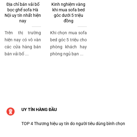
Địa chỉ bán vải bố
Kinh nghiệm vàng
bọc ghế sofa Hà
khi mua sofa bed
Nội uy tín nhất hiện
góc dưới 5 triệu
nay
đồng
Trên thị trường
Khi chọn mua sofa
hiện nay có vô vàn
bed góc 5 triệu cho
các cửa hàng bán
phòng khách hay
bán vải bố ...
phòng ngủ bạn ...
UY TÍN HÀNG ĐẦU
TOP 4 Thương hiệu uy tín do người tiêu dùng bình chọn