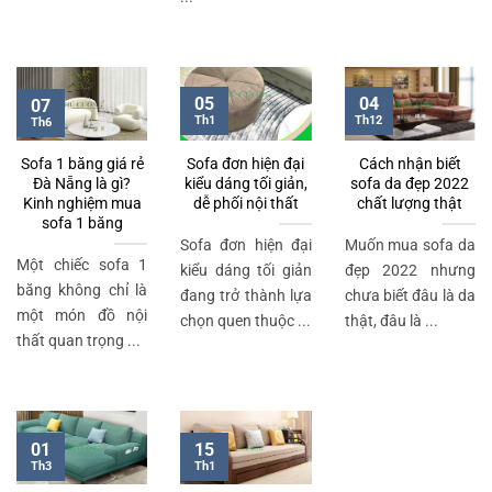
05
04
07
Th1
Th12
Th6
Sofa 1 băng giá rẻ
Sofa đơn hiện đại
Cách nhận biết
Đà Nẵng là gì?
kiểu dáng tối giản,
sofa da đẹp 2022
Kinh nghiệm mua
dễ phối nội thất
chất lượng thật
sofa 1 băng
Sofa đơn hiện đại
Muốn mua sofa da
Một chiếc sofa 1
kiểu dáng tối giản
đẹp 2022 nhưng
băng không chỉ là
đang trở thành lựa
chưa biết đâu là da
một món đồ nội
chọn quen thuộc ...
thật, đâu là ...
thất quan trọng ...
01
15
Th3
Th1