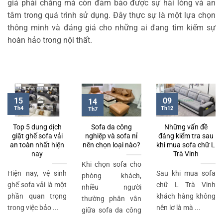
giá phải chăng mà còn đảm bảo được sự hài lòng và an
tâm trong quá trình sử dụng. Đây thực sự là một lựa chọn
thông minh và đáng giá cho những ai đang tìm kiếm sự
hoàn hảo trong nội thất.
15
09
14
Th4
Th12
Th7
Top 5 dung dịch
Sofa da công
Những vấn đề
giặt ghế sofa vải
nghiệp và sofa nỉ
đáng kiểm tra sau
an toàn nhất hiện
nên chọn loại nào?
khi mua sofa chữ L
nay
Trà Vinh
Khi chọn sofa cho
Hiện nay, vệ sinh
Sau khi mua sofa
phòng khách,
ghế sofa vải là một
chữ L Trà Vinh
nhiều người
phần quan trọng
khách hàng không
thường phân vân
trong việc bảo ...
nên lơ là mà ...
giữa sofa da công
...