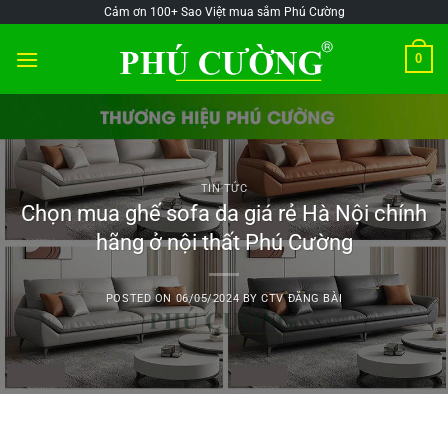
Skip
@!-/#Chào
@!-/#Chào
Cảm ơn 100+ Sao Việt mua sắm Phú Cường
to
mỪng1
mỪng1
0
content
TIN TỨC
Chọn mua ghế sofa da giá rẻ Hà Nội chính
hãng ở nội thất Phú Cường
POSTED ON
06/05/2024
BY
CTV ĐĂNG BÀI