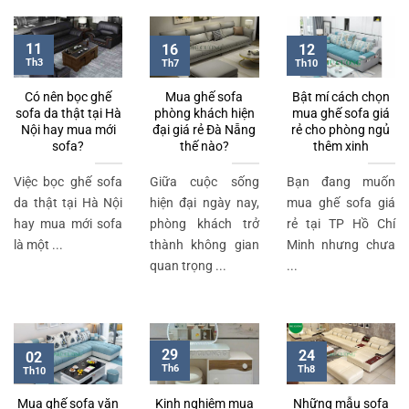
11
16
12
Th3
Th7
Th10
Có nên bọc ghế
Mua ghế sofa
Bật mí cách chọn
sofa da thật tại Hà
phòng khách hiện
mua ghế sofa giá
Nội hay mua mới
đại giá rẻ Đà Nẵng
rẻ cho phòng ngủ
sofa?
thế nào?
thêm xinh
Việc bọc ghế sofa
Giữa cuộc sống
Bạn đang muốn
da thật tại Hà Nội
hiện đại ngày nay,
mua ghế sofa giá
hay mua mới sofa
phòng khách trở
rẻ tại TP Hồ Chí
là một ...
thành không gian
Minh nhưng chưa
quan trọng ...
...
29
24
02
Th6
Th8
Th10
Mua ghế sofa văn
Kinh nghiệm mua
Những mẫu sofa