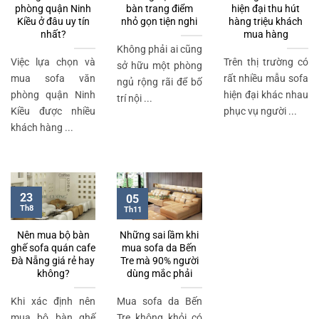
phòng quận Ninh
bàn trang điểm
hiện đại thu hút
Kiều ở đâu uy tín
nhỏ gọn tiện nghi
hàng triệu khách
nhất?
mua hàng
Không phải ai cũng
Việc lựa chọn và
Trên thị trường có
sở hữu một phòng
mua sofa văn
rất nhiều mẫu sofa
ngủ rộng rãi để bố
phòng quận Ninh
hiện đại khác nhau
trí nội ...
Kiều được nhiều
phục vụ người ...
khách hàng ...
23
05
Th8
Th11
Nên mua bộ bàn
Những sai lầm khi
ghế sofa quán cafe
mua sofa da Bến
Đà Nẵng giá rẻ hay
Tre mà 90% người
không?
dùng mắc phải
Khi xác định nên
Mua sofa da Bến
mua bộ bàn ghế
Tre không khỏi có