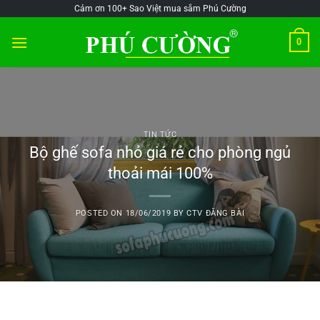
Skip
@!-/#Chào
@!-/#Chào
Cảm ơn 100+ Sao Việt mua sắm Phú Cường
to
mỪng1
mỪng1
0
content
TIN TỨC
Bộ ghế sofa nhỏ giá rẻ cho phòng ngủ
thoải mái 100%
POSTED ON
18/06/2019
BY
CTV ĐĂNG BÀI