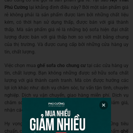
Phú Cường
lại khẳng định điều này? Bởi một sản phẩm giá
rẻ không phải là sản phẩm được làm bởi những chất liệu
kém, có thời hạn sử dụng thấp, được bán với giá thành
thấp. Mà sản phẩm giá rẻ là những bộ sofa hiện đại chất
lượng được bán với giá thấp hơn so với mặt bằng chung
của thị trường. Và được cung cấp bởi những cửa hàng uy
tín, chất lượng.
Việc chọn mua
ghế sofa cho chung cư
tại các cửa hàng uy
tín, chất lượng. Bạn không những được sở hữu sofa chất
lượng với giá thành cạnh tranh. Mà còn được hưởng các
lợi ích khác như: dịch vụ chăm sóc, tư vấn tận tình, chuyên
nghiệp. Dịch vụ vận chuyển, giao hàng miễn phí. Dịch vụ
chăm sóc bảo hành chất lượng. Và các cơ hội giảm giá,
nhận các quà tặng khác…
Hy vọng với những chia sẻ này, bạn đã có những tiêu
chuẩn, cách chọn lựa riêng của mình về một sản phẩm
ghế