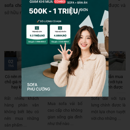
sofa cho chung cư
chất lượng. Chúc bạn sớm tìm được và
sở hữu một sản phẩm như ý!
29
13
02
Th10
Th3
Th5
Có nên mua sofa 3
Những điều cần
Hướng dẫn mua
chỗ giá rẻ Đà Nẵng
biết khi chọn mua
Sofa dài với tựa
hay không?
sofa vải bố cao
lưng chỉnh được
cấp cho gia đình
Rất nhiều khách
Sofa dài với tựa
Mua sofa vải bố
hàng phân vân
lưng chỉnh được là
cao cấp cho không
không biết liệu có
một lựa chọn tuyệt
gian sống gia đình
nên mua những
vời cho những ...
như thế nào ...
sản phẩm ...