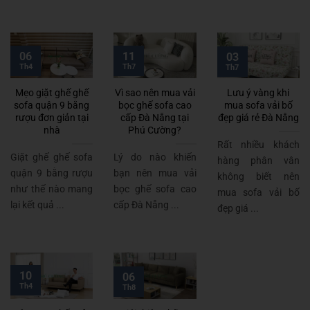
06
11
03
Th4
Th7
Th7
Mẹo giặt ghế ghế
Vì sao nên mua vải
Lưu ý vàng khi
sofa quận 9 bằng
bọc ghế sofa cao
mua sofa vải bố
rượu đơn giản tại
cấp Đà Nẵng tại
đẹp giá rẻ Đà Nẵng
nhà
Phú Cường?
Rất nhiều khách
Giặt ghế ghế sofa
Lý do nào khiến
hàng phân vân
quận 9 bằng rượu
bạn nên mua vải
không biết nên
như thế nào mang
bọc ghế sofa cao
mua sofa vải bố
lại kết quả ...
cấp Đà Nẵng ...
đẹp giá ...
10
06
Th4
Th8