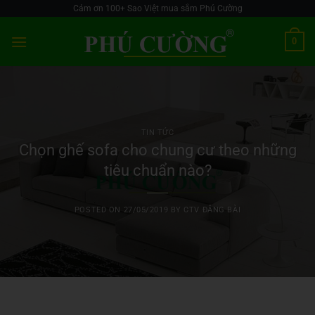
Skip
Cảm ơn 100+ Sao Việt mua sắm Phú Cường
to
0
content
TIN TỨC
Chọn ghế sofa cho chung cư theo những
tiêu chuẩn nào?
POSTED ON
27/05/2019
BY
CTV ĐĂNG BÀI