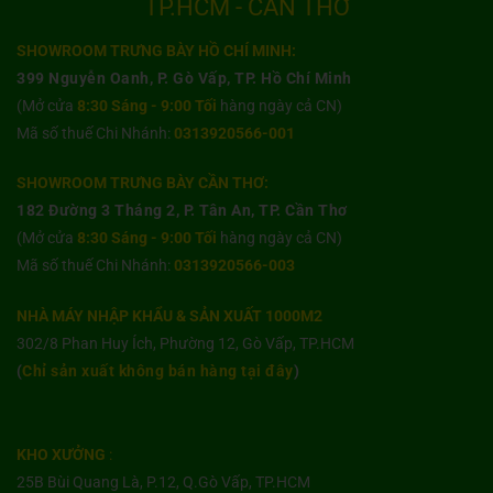
TP.HCM - CẦN THƠ
SHOWROOM TRƯNG BÀY HỒ CHÍ MINH:
399 Nguyễn Oanh, P. Gò Vấp, TP. Hồ Chí Minh
(Mở cửa
8:30 Sáng - 9:00 Tối
hàng ngày cả CN)
Mã số thuế Chi Nhánh:
0313920566-001
SHOWROOM TRƯNG BÀY CẦN THƠ:
182 Đường 3 Tháng 2, P. Tân An, TP. Cần Thơ
(Mở cửa
8:30 Sáng - 9:00 Tối
hàng ngày cả CN)
Mã số thuế Chi Nhánh:
0313920566-003
NHÀ MÁY NHẬP KHẨU & SẢN XUẤT 1000M2
302/8 Phan Huy Ích, Phường 12, Gò Vấp, TP.HCM
(
Chỉ sản xuất không bán hàng tại đây
)
KHO XƯỞNG
:
25B Bùi Quang Là, P.12, Q.Gò Vấp, TP.HCM