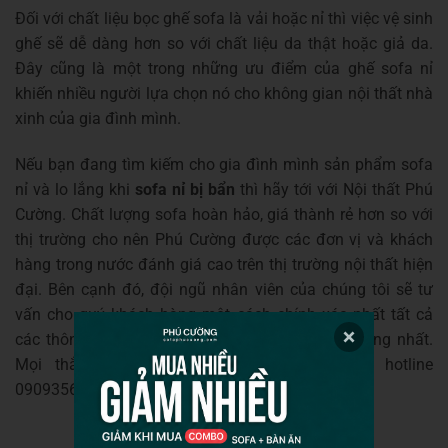
Đối với chất liệu bọc ghế sofa là vải hoặc nỉ thì việc vệ sinh
ghế sẽ dễ dàng hơn so với chất liệu da thật hoặc giả da.
Đây cũng là một trong những ưu điểm của ghế sofa nỉ
khiến nhiều người lựa chọn nó cho không gian nội thất nhà
xinh của gia đình mình.
Nếu bạn đang tìm kiếm cho gia đình mình sản phẩm sofa
nỉ và lo lắng khi
sofa nỉ bị bẩn
thì hãy tới với Nội thất Phú
Cường. Chất lượng sofa hoàn hảo, giá thành rẻ hơn so với
thị trường cho nên Phú Cường được các đơn vị và khách
hàng trong nước đánh giá cao trên thị trường nội thất hiện
đại. Bên cạnh đó, đội ngũ nhân viên của chúng tôi sẽ tư
vấn cho quý khách hàng một cách chính xác nhất tất cả
các thông tin liên quan tới sofa hoàn hảo, dễ dàng nhất.
Mọi thắc mắc quý khách liên hệ ngay số hotline
0909356234 để biết thêm chi tiết.