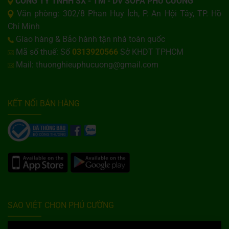
CÔNG TY TNHH SX - TM - DV SOFA PHÚ CƯỜNG
Văn phòng: 302/8 Phan Huy Ích, P. An Hội Tây, TP. Hồ
Chí Minh
Giao hàng & Bảo hành tận nhà toàn quốc
Mã số thuế: Số
0313920566
Sở KHDT TPHCM
Mail: thuonghieuphucuong@gmail.com
KẾT NỐI BÁN HÀNG
SAO VIỆT CHỌN PHÚ CƯỜNG