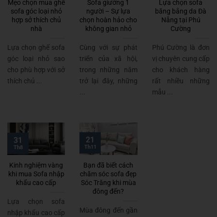
Mẹo chọn mua ghế
Sofa giường 1
Lựa chọn sofa
sofa góc loại nhỏ
người – Sự lựa
băng bằng da Đà
hợp sở thích chủ
chọn hoàn hảo cho
Nẵng tại Phú
nhà
không gian nhỏ
Cường
Lựa chọn ghế sofa
Cùng với sự phát
Phú Cường là đơn
góc loại nhỏ sao
triển của xã hội,
vị chuyên cung cấp
cho phù hợp với sở
trong những năm
cho khách hàng
thích chủ ...
trở lại đây, những
rất nhiều những
...
mẫu ...
21
31
Th11
Th8
Kinh nghiệm vàng
Bạn đã biết cách
khi mua Sofa nhập
chăm sóc sofa đẹp
khẩu cao cấp
Sóc Trăng khi mùa
đông đến?
Lựa chọn sofa
Mùa đông đến gần
nhập khẩu cao cấp