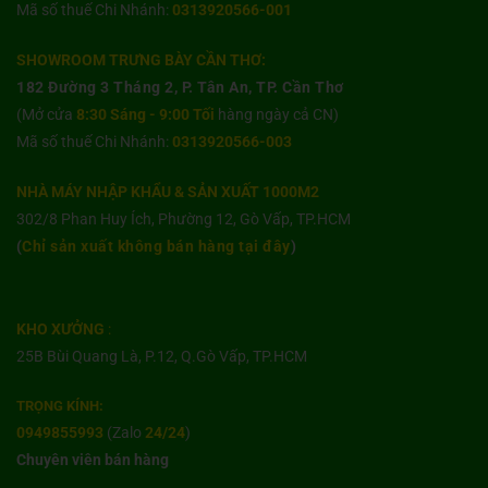
Mã số thuế Chi Nhánh:
0313920566-001
SHOWROOM TRƯNG BÀY CẦN THƠ:
182 Đường 3 Tháng 2, P. Tân An, TP. Cần Thơ
(Mở cửa
8:30 Sáng - 9:00 Tối
hàng ngày cả CN)
Mã số thuế Chi Nhánh:
0313920566-003
NHÀ MÁY NHẬP KHẨU & SẢN XUẤT 1000M2
302/8 Phan Huy Ích, Phường 12, Gò Vấp, TP.HCM
(
Chỉ sản xuất không bán hàng tại đây
)
KHO XƯỞNG
:
25B Bùi Quang Là, P.12, Q.Gò Vấp, TP.HCM
TRỌNG KÍNH:
0949855993
(Zalo
24/24
)
Chuyên viên bán hàng