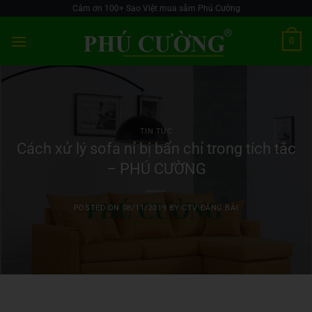
Skip
Cảm ơn 100+ Sao Việt mua sắm Phú Cường
to
0
content
TIN TỨC
Cách xử lý sofa nỉ bị bẩn chỉ trong tích tắc
– PHÚ CƯỜNG
POSTED ON
08/11/2019
BY
CTV ĐĂNG BÀI