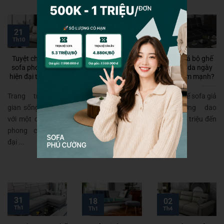
31
21
30
Th5
Th10
Th6
Tuyệt chiêu mua
Ghế sofa da thật
Vì sao giá bộ ghế
sofa phong cách
nhập khẩu là gì?
sofa giả da ngày
hiện đại tại Hà Nội
Chọn lựa như thế
càng giảm mạnh?
nào hợp lý nhất?
Trang trí không
Giá bộ ghế sofa giả
Ghế sofa da thật
gian sống của bạn
da thường dao
nhập khẩu là một
với một chiếc sofa
động từ 5 triệu đến
trong những sản
phong cách hiện
20 triệu ...
phẩm được khá
đại ...
nhiều ...
31
18
02
Th1
Th1
Th4