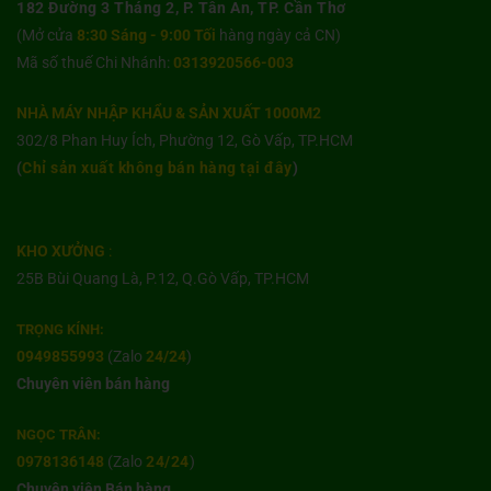
182 Đường 3 Tháng 2, P. Tân An, TP. Cần Thơ
(Mở cửa
8:30 Sáng - 9:00 Tối
hàng ngày cả CN)
Mã số thuế Chi Nhánh:
0313920566-003
NHÀ MÁY NHẬP KHẨU & SẢN XUẤT 1000M2
302/8 Phan Huy Ích, Phường 12, Gò Vấp, TP.HCM
(
Chỉ sản xuất không bán hàng tại đây
)
KHO XƯỞNG
:
25B Bùi Quang Là, P.12, Q.Gò Vấp, TP.HCM
TRỌNG KÍNH:
0949855993
(Zalo
24/24
)
Chuyên viên bán hàng
NGỌC TRÂN:
0978136148
(Zalo
24/24
)
Chuyên viên Bán hàng