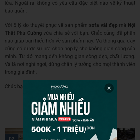
lửa. Ngoài ra không có yêu cầu đặc biệt nào về kỹ thuật
bảo quản.
Với 5 lý do thuyết phục về sản phẩm
sofa vải đẹp
mà
Nội
Thất Phú Cường
vừa chia sẻ với bạn. Chắc cũng đã phần
nào giúp bạn hiểu hơn về sản phẩm này. Và thông qua đây
cũng có được sự lựa chọn hợp lý cho không gian sống của
mình. Từ đó mang đến không gian sống đẹp, chất lượng.
Và là nơi nghỉ ngơi, dừng chân lý tưởng cho mọi thành viên
trong gia đình.
Chúc bạn sớm tìm được sản phẩm như ý!
10
02
31