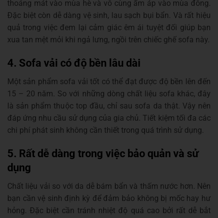
thoáng mát vào mùa hè và vô cùng ấm áp vào mùa đông.
Đặc biệt còn dễ dàng vệ sinh, lau sạch bụi bẩn. Và rất hiệu
quả trong việc đem lại cảm giác êm ái tuyệt đối giúp bạn
xua tan mệt mỏi khi ngả lưng, ngồi trên chiếc ghế sofa này.
4. Sofa vải có độ bền lâu dài
Một sản phẩm sofa vải tốt có thể đạt được độ bền lên đến
15 – 20 năm. So với những dòng chất liệu sofa khác, đây
là sản phẩm thuộc top đầu, chỉ sau sofa da thật. Vậy nên
đáp ứng nhu cầu sử dụng của gia chủ. Tiết kiệm tối đa các
chi phí phát sinh không cần thiết trong quá trình sử dụng.
5. Rất dễ dàng trong việc bảo quản và sử
dụng
Chất liệu vải so với da dễ bám bẩn và thấm nước hơn. Nên
bạn cần vệ sinh định kỳ để đảm bảo không bị mốc hay hư
hỏng. Đặc biệt cần tránh nhiệt độ quá cao bởi rất dễ bắt