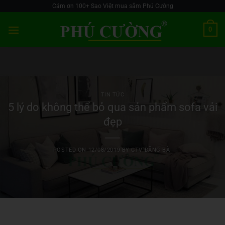
Skip
Cảm ơn 100+ Sao Việt mua sắm Phú Cường
to
0
content
TIN TỨC
5 lý do không thể bỏ qua sản phẩm sofa vải
đẹp
POSTED ON
12/08/2019
BY
CTV ĐĂNG BÀI