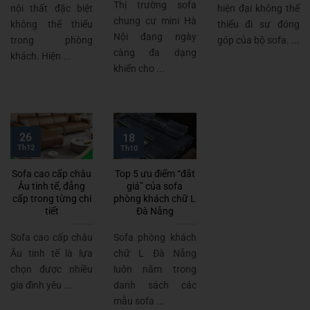
Thị trường sofa
nội thất đặc biệt
hiện đại không thể
chung cư mini Hà
không thể thiếu
thiếu đi sự đóng
Nội đang ngày
trong phòng
góp của bộ sofa. ...
càng đa dạng
khách. Hiện ...
khiến cho ...
26
18
Th12
Th10
Sofa cao cấp châu
Top 5 ưu điểm “đắt
Âu tinh tế, đẳng
giá” của sofa
cấp trong từng chi
phòng khách chữ L
tiết
Đà Nẵng
Sofa cao cấp châu
Sofa phòng khách
Âu tinh tế là lựa
chữ L Đà Nẵng
chọn được nhiều
luôn nằm trong
gia đình yêu ...
danh sách các
mẫu sofa ...