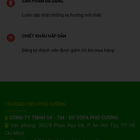
SẢN PHẨM ĐA DẠNG
Luôn cập nhật những xu hướng mới nhất
CHIẾT KHẤU HẤP DẪN
Đăng ký thành viên được giảm 5% khi mua hàng
THƯƠNG HIỆU PHÚ CƯỜNG
CÔNG TY TNHH SX - TM - DV SOFA PHÚ CƯỜNG
Văn phòng: 302/8 Phan Huy Ích, P. An Hội Tây, TP. Hồ
Chí Minh