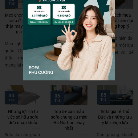
Th8
Th5
Th3
Mẹo chọn màu ghế
Địa chỉ bán sofa
Bật mí cách mua
sofa ở quận 12
cao cấp phòng
bộ sofa gỗ hiện đại
thật may mắn cho
khách chất lượng
Đà Nẵng hợp lý
gia chủ
cao giá rẻ
Bộ sofa gỗ hiện đại
Mua ghế sofa ở
Số lượng các cơ sở
Đà Nẵng là một lựa
quận 12 sao cho
bán sofa cao cấp
chọn tuyệt vời để
thật may mắn,
phòng khách giá
tạo ...
mang lại tài lộc ...
rẻ, chất lượng ...
05
30
06
Th5
Th6
Th1
Những lợi ích từ
Top 5+ các mẫu
Sofa giá rẻ Thủ
việc sở hữu sofa
sofa chung cư mini
Đức và những lưu
đơn nhập khẩu
Hà Nội bán chạy
ý khi chọn lựa
nhất
Sofa là sản phẩm
Căn phòng khách