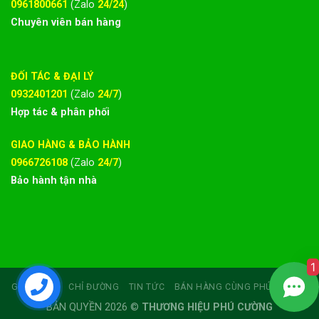
0961800661
(Zalo
24/24
)
Chuyên viên bán hàng
ĐỐI TÁC & ĐẠI LÝ
0932401201
(Zalo
24/7
)
Hợp tác & phân phối
GIAO HÀNG & BẢO HÀNH
0966726108
(Zalo
24/7
)
Bảo hành tận nhà
1
GIỚI THIỆU
CHỈ ĐƯỜNG
TIN TỨC
BÁN HÀNG CÙNG PHÚ CƯỜNG
BẢN QUYỀN 2026 ©
THƯƠNG HIỆU PHÚ CƯỜNG