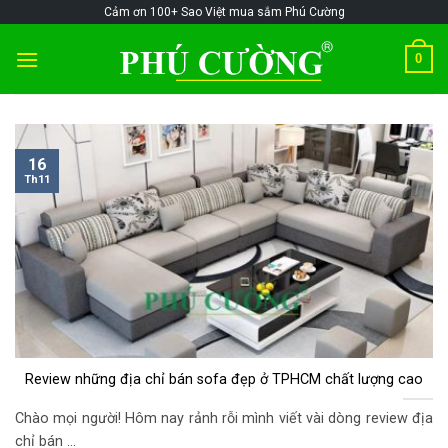
Skip
@!-/#Chào
Cảm ơn 100+ Sao Việt mua sắm Phú Cường
@!-/#Chào
to
mỪng1
mỪng1
0
content
16
Th11
Review những địa chỉ bán sofa đẹp ở TPHCM chất lượng cao
Chào mọi người! Hôm nay rảnh rỗi mình viết vài dòng review địa
chỉ bán ...