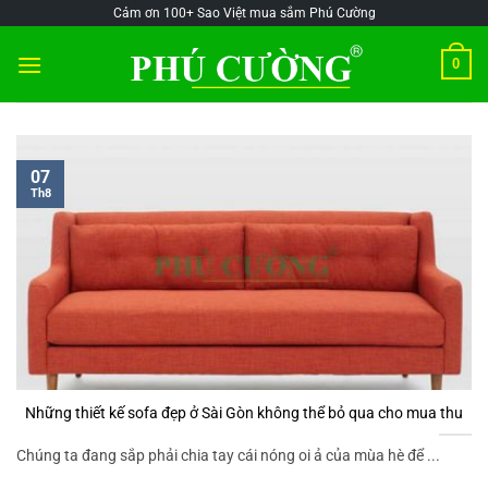
Skip
@!-/#Chào
@!-/#Chào
Cảm ơn 100+ Sao Việt mua sắm Phú Cường
to
mỪng1
mỪng1
0
content
07
Th8
Những thiết kế sofa đẹp ở Sài Gòn không thể bỏ qua cho mua thu
Chúng ta đang sắp phải chia tay cái nóng oi ả của mùa hè để ...