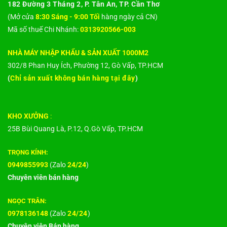
182 Đường 3 Tháng 2, P. Tân An, TP. Cần Thơ
(Mở cửa
8:30 Sáng - 9:00 Tối
hàng ngày cả CN)
Mã số thuế Chi Nhánh:
0313920566-003
NHÀ MÁY NHẬP KHẨU & SẢN XUẤT 1000M2
302/8 Phan Huy Ích, Phường 12, Gò Vấp, TP.HCM
(
Chỉ sản xuất không bán hàng tại đây
)
KHO XƯỞNG
:
25B Bùi Quang Là, P.12, Q.Gò Vấp, TP.HCM
TRỌNG KÍNH:
0949855993
(Zalo
24/24
)
Chuyên viên bán hàng
NGỌC TRÂN:
0978136148
(Zalo
24/24
)
Chuyên viên Bán hàng