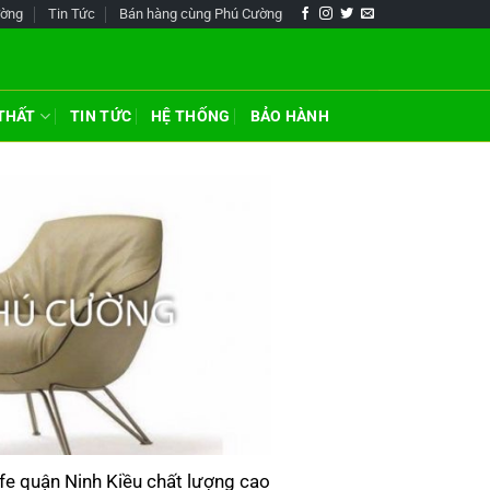
ường
Tin Tức
Bán hàng cùng Phú Cường
 THẤT
TIN TỨC
HỆ THỐNG
BẢO HÀNH
fe quận Ninh Kiều chất lượng cao