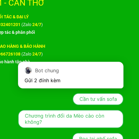
 - CẦN THƠ
I TÁC & ĐẠI LÝ
932401201
(Zalo
24/7
)
p tác & phân phối
IAO HÀNG & BẢO HÀNH
966726108
(Zalo
24/7
)
o hành tận nhà
Bot chung
Gửi 2 đính kèm
Cần tư vấn sofa
Chương trình đổi da Mèo cào còn
không?
Bọc lại ghế sofa