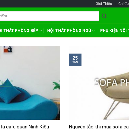
Giới Thiệu
Chỉ đ
ỘI THẤT PHÒNG BẾP
NỘI THẤT PHÒNG NGỦ
PHỤ KIỆN NỘI
25
Th9
fa cafe quận Ninh Kiều
Nguyên tắc khi mua sofa ca