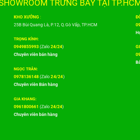
SHOWROOM TRƯNG BÀY TẠI TP.HCM
KHO XƯỞNG
:
ĐỐ
25B Bùi Quang Là, P.12, Q.Gò Vấp, TP.HCM
0
Hợ
TRỌNG KÍNH:
0949855993
(Zalo
24/24
)
G
Chuyên viên bán hàng
0
Bả
NGỌC TRÂN:
0978136148
(Zalo
24/24
)
Chuyên viên Bán hàng
GIA KHANG:
0961800661
(Zalo
24/24
)
Chuyên viên bán hàng