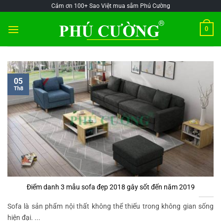
Skip
@!-/#Chào
@!-/#Chào
Cảm ơn 100+ Sao Việt mua sắm Phú Cường
to
mỪng1
mỪng1
0
content
05
Th8
Điểm danh 3 mẫu sofa đẹp 2018 gây sốt đến năm 2019
Sofa là sản phẩm nội thất không thể thiếu trong không gian sống
hiện đại. ...