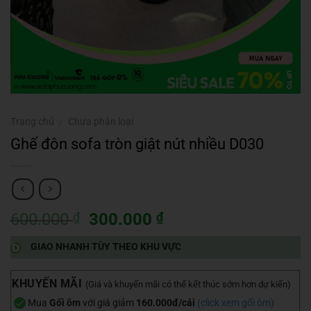
Trang chủ
/
Chưa phân loại
Ghế đôn sofa tròn giật nút nhiều D030
Giá
Giá
600.000
₫
300.000
₫
gốc
hiện
GIAO NHANH TÙY THEO KHU VỰC
là:
tại
600.000 ₫.
là:
300.000 ₫.
KHUYẾN MÃI
(Giá và khuyến mãi có thể kết thúc sớm hơn dự kiến)
Mua
Gối ôm
với giá giảm
160.000đ/cái
(
click xem gối ôm
)