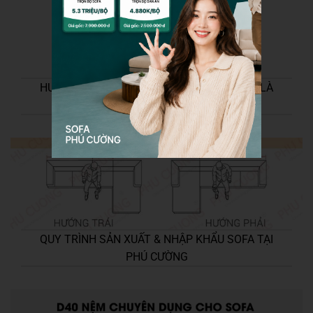
HƯỚNG DẪN CHỌN HƯỚNG TRÁI/PHẢI NẾU LÀ
SOFA GÓC
QUY TRÌNH SẢN XUẤT & NHẬP KHẨU SOFA TẠI
PHÚ CƯỜNG