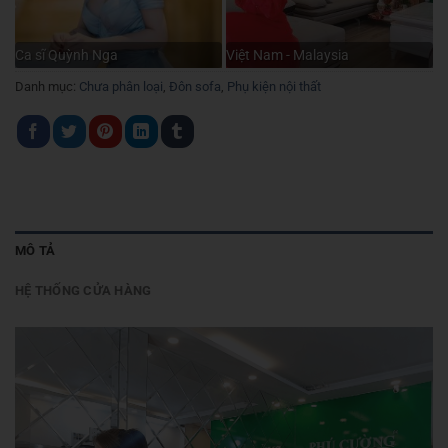
Ca sĩ Quỳnh Nga
Việt Nam - Malaysia
Danh mục:
Chưa phân loại
,
Đôn sofa
,
Phụ kiện nội thất
MÔ TẢ
HỆ THỐNG CỬA HÀNG