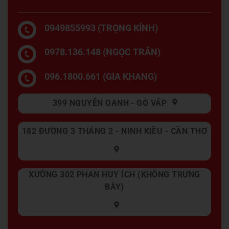
0949855993 (TRỌNG KÍNH)
0978.136.148 (NGỌC TRÂN)
096.1800.661 (GIA KHANG)
399 NGUYỄN OANH - GÒ VẤP
182 ĐƯỜNG 3 THÁNG 2 - NINH KIỀU - CẦN THƠ
XƯỞNG 302 PHAN HUY ÍCH (KHÔNG TRƯNG
BÀY)