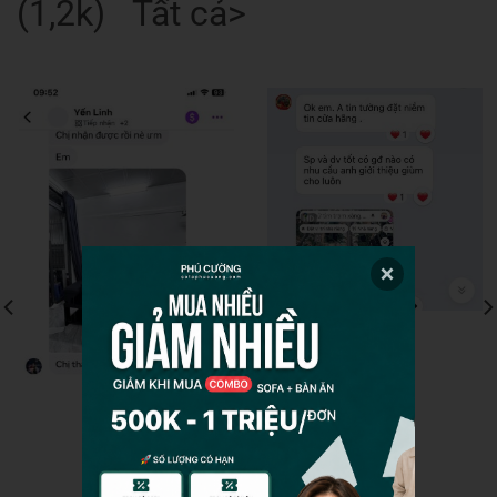
(1,2k) Tất cả>