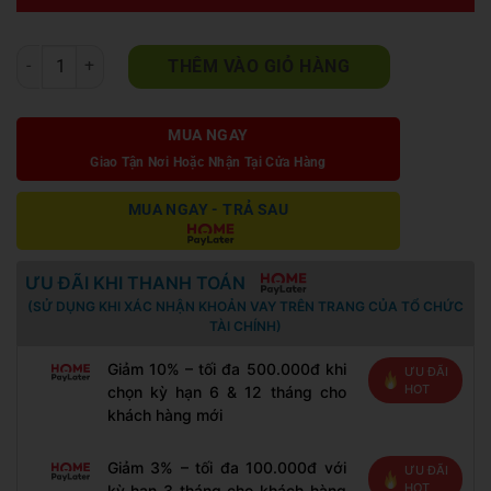
Ghế đôn sofa tròn giật nút nhiều D030 số lượng
THÊM VÀO GIỎ HÀNG
MUA NGAY
Giao Tận Nơi Hoặc Nhận Tại Cửa Hàng
MUA NGAY - TRẢ SAU
ƯU ĐÃI KHI THANH TOÁN
(SỬ DỤNG KHI XÁC NHẬN KHOẢN VAY TRÊN TRANG CỦA TỔ CHỨC
TÀI CHÍNH)
Giảm 10% – tối đa 500.000đ khi
ƯU ĐÃI
HOT
chọn kỳ hạn 6 & 12 tháng cho
khách hàng mới
Giảm 3% – tối đa 100.000đ với
ƯU ĐÃI
HOT
kỳ hạn 3 tháng cho khách hàng