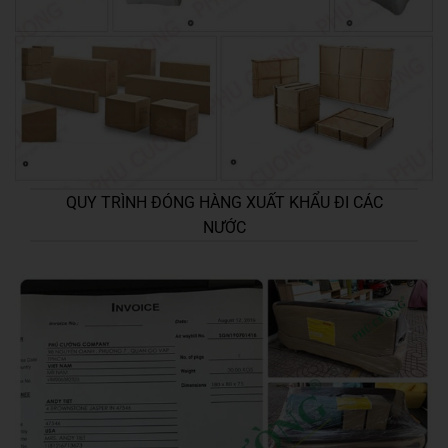
QUY TRÌNH ĐÓNG HÀNG XUẤT KHẨU ĐI CÁC
NƯỚC