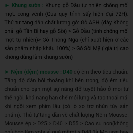
►
Khung sườn :
Khung gỗ Dầu tự nhiên chống mối
mọt, cong vênh (Qua quy trình sấy hiện đại 72H).
Thứ tự tăng dần chất lượng gỗ: Gỗ ASH (đây Không
phải gỗ Tần Bì hay gỗ Sồi) > Gỗ Dầu (tính chống mối
mọt tự nhiên)> Gỗ Thông Nga (chỉ xuất hiện ở các
sản phẩm nhập khẩu 100%) > Gỗ Sồi Mỹ ( giá trị cao
không dùng làm khung sườn)
►
Nệm (đệm) mousse :
D40
độ êm theo tiêu chuẩn.
Tăng độ đàn hồi thoáng khí bên trong, độ êm tiêu
chuẩn cho bạn một sự nâng đỡ tuyệt hảo ở mọi tư
thế ngồi, khả năng hạn chế mỏi lưng và tạo thoải mái
khi ngồi xem phim lâu (có lò xo trợ nhún tùy sản
phẩm). Thứ tự tăng dần về chất lượng Nệm Mousse:
Mousse ép > D25 > D40 > D55 > Cao su non(không
phù hợp làm sofa vì quá mềm) > D48 (là Mousse hay