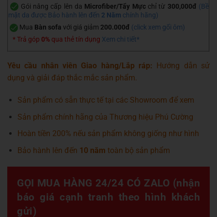
Gói nâng cấp lên da
Microfiber/Tẩy Mực
chỉ từ
300,000đ
(Bề
mặt da được Bảo hành lên đến
2 Năm
chính hãng)
Mua
Bàn sofa
với giá giảm
200.000đ
(
click xem gối ôm
)
* Trả góp
0%
qua thẻ tín dụng
Xem chi tiết*
Yêu cầu nhân viên Giao hàng/Lắp ráp:
Hướng dẫn sử
dụng và giải đáp thắc mắc sản phẩm.
Sản phẩm có sẵn thực tế tại các Showroom để xem
Sản phẩm chính hãng của Thương hiệu Phú Cường
Hoàn tiền 200% nếu sản phẩm không giống như hình
Bảo hành lên đến
10 năm
toàn bộ sản phẩm
GỌI MUA HÀNG 24/24 CÓ ZALO (nhận
báo giá cạnh tranh theo hình khách
gửi)