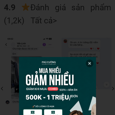
4.9
Đánh giá sản phẩm
(1,2k) Tất cả>