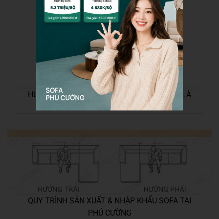
HƯỚNG DẪN CHỌN HƯỚNG TRÁI/PHẢI NẾU LÀ
SOFA GÓC
QUY TRÌNH SẢN XUẤT & NHẬP KHẨU SOFA TẠI
PHÚ CƯỜNG