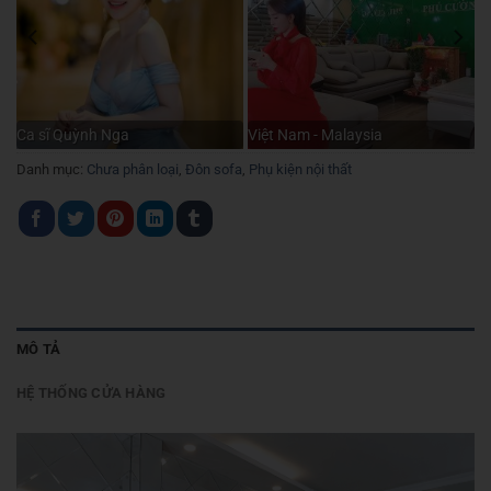
Ca sĩ Quỳnh Nga
Việt Nam - Malaysia
Danh mục:
Chưa phân loại
,
Đôn sofa
,
Phụ kiện nội thất
MÔ TẢ
HỆ THỐNG CỬA HÀNG