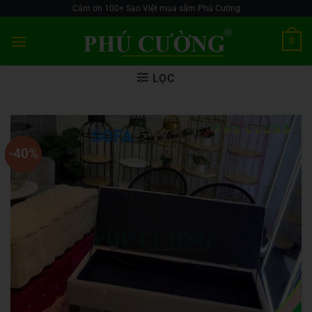
Skip
Cảm ơn 100+ Sao Việt mua sắm Phú Cường
to
0
content
LỌC
-40%