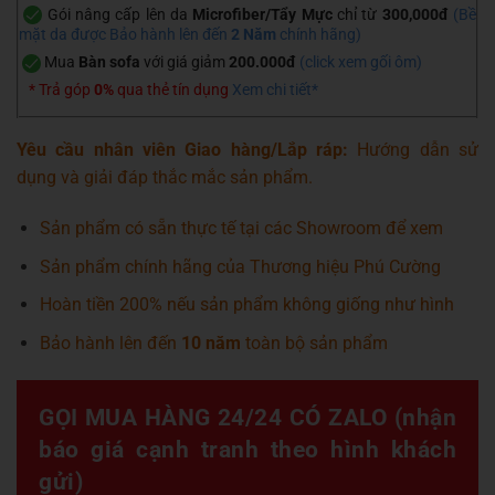
Gói nâng cấp lên da
Microfiber/Tẩy Mực
chỉ từ
300,000đ
(Bề
mặt da được Bảo hành lên đến
2 Năm
chính hãng)
Mua
Bàn sofa
với giá giảm
200.000đ
(
click xem gối ôm
)
* Trả góp
0%
qua thẻ tín dụng
Xem chi tiết*
Yêu cầu nhân viên Giao hàng/Lắp ráp:
Hướng dẫn sử
dụng và giải đáp thắc mắc sản phẩm.
Sản phẩm có sẵn thực tế tại các Showroom để xem
Sản phẩm chính hãng của Thương hiệu Phú Cường
Hoàn tiền 200% nếu sản phẩm không giống như hình
Bảo hành lên đến
10 năm
toàn bộ sản phẩm
GỌI MUA HÀNG 24/24 CÓ ZALO (nhận
báo giá cạnh tranh theo hình khách
gửi)