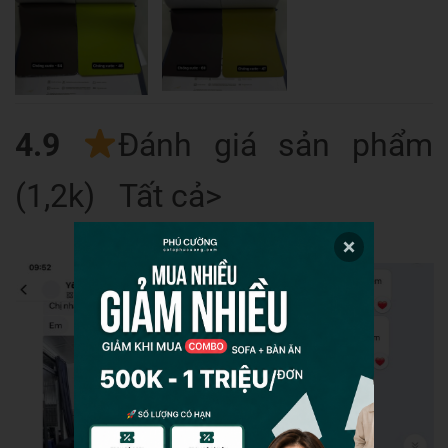
4.9
Đánh giá sản phẩm
(1,2k) Tất cả>