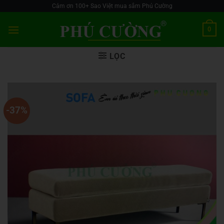
Skip
Cảm ơn 100+ Sao Việt mua sắm Phú Cường
to
0
content
LỌC
-37%