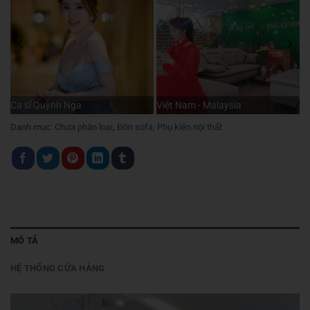
Ca sĩ Quỳnh Nga
Việt Nam - Malaysia
Danh mục:
Chưa phân loại
,
Đôn sofa
,
Phụ kiện nội thất
MÔ TẢ
HỆ THỐNG CỬA HÀNG