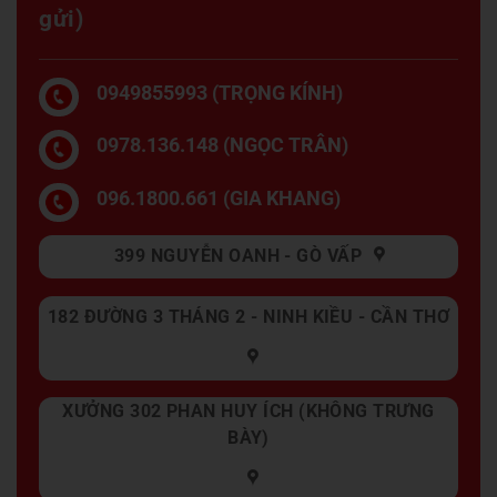
gửi)
0949855993 (TRỌNG KÍNH)
0978.136.148 (NGỌC TRÂN)
096.1800.661 (GIA KHANG)
399 NGUYỄN OANH - GÒ VẤP
182 ĐƯỜNG 3 THÁNG 2 - NINH KIỀU - CẦN THƠ
XƯỞNG 302 PHAN HUY ÍCH (KHÔNG TRƯNG
BÀY)