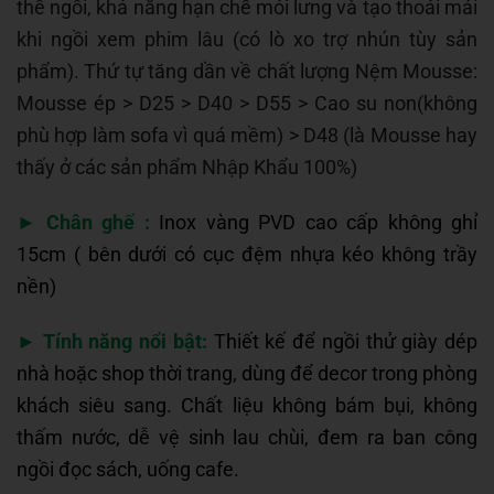
thế ngồi, khả năng hạn chế mỏi lưng và tạo thoải mái
khi ngồi xem phim lâu (có lò xo trợ nhún tùy sản
phẩm). Thứ tự tăng dần về chất lượng Nệm Mousse:
Mousse ép > D25 > D40 > D55 > Cao su non(không
phù hợp làm sofa vì quá mềm) > D48 (là Mousse hay
thấy ở các sản phẩm Nhập Khẩu 100%)
►
Chân ghế :
Inox vàng PVD cao cấp không ghỉ
15cm ( bên dưới có cục đệm nhựa kéo không trầy
nền)
►
Tính năng nổi bật:
Thiết kế để ngồi thử giày dép
nhà hoặc shop thời trang, dùng để decor trong phòng
khách siêu sang. Chất liệu không bám bụi, không
thấm nước, dễ vệ sinh lau chùi, đem ra ban công
ngồi đọc sách, uống cafe.