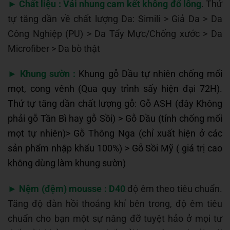
►
Chất liệu : Vải nhung cam kết không đổ lông
. Thứ
tự tăng dần về chất lượng Da: Simili > Giả Da > Da
Công Nghiệp (PU) > Da Tẩy Mực/Chống xước > Da
Microfiber > Da bò thật
►
Khung sườn :
Khung gỗ Dầu tự nhiên chống mối
mọt, cong vênh (Qua quy trình sấy hiện đại 72H).
Thứ tự tăng dần chất lượng gỗ: Gỗ ASH (đây Không
phải gỗ Tần Bì hay gỗ Sồi) > Gỗ Dầu (tính chống mối
mọt tự nhiên)> Gỗ Thông Nga (chỉ xuất hiện ở các
sản phẩm nhập khẩu 100%) > Gỗ Sồi Mỹ ( giá trị cao
không dùng làm khung sườn)
►
Nệm (đệm) mousse :
D40
độ êm theo tiêu chuẩn.
Tăng độ đàn hồi thoáng khí bên trong, độ êm tiêu
chuẩn cho bạn một sự nâng đỡ tuyệt hảo ở mọi tư