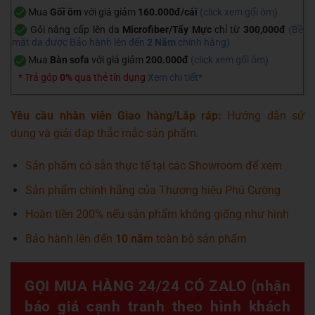
Mua
Gối ôm
với giá giảm
160.000đ/cái
(
click xem gối ôm
)
Gói nâng cấp lên da
Microfiber/Tẩy Mực
chỉ từ
300,000đ
(Bề
mặt da được Bảo hành lên đến
2 Năm
chính hãng)
Mua
Bàn sofa
với giá giảm
200.000đ
(
click xem gối ôm
)
* Trả góp
0%
qua thẻ tín dụng
Xem chi tiết*
Yêu cầu nhân viên Giao hàng/Lắp ráp:
Hướng dẫn sử
dụng và giải đáp thắc mắc sản phẩm.
Sản phẩm có sẵn thực tế tại các Showroom để xem
Sản phẩm chính hãng của Thương hiệu Phú Cường
Hoàn tiền 200% nếu sản phẩm không giống như hình
Bảo hành lên đến
10 năm
toàn bộ sản phẩm
GỌI MUA HÀNG 24/24 CÓ ZALO (nhận
báo giá cạnh tranh theo hình khách