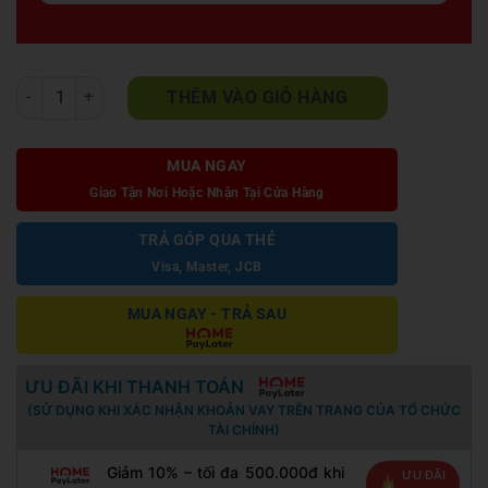
Ghế đôn sofa Chữ Nhật chân cao ngồi tháo giày D009 số lượng
THÊM VÀO GIỎ HÀNG
MUA NGAY
Giao Tận Nơi Hoặc Nhận Tại Cửa Hàng
TRẢ GÓP QUA THẺ
Visa, Master, JCB
MUA NGAY - TRẢ SAU
ƯU ĐÃI KHI THANH TOÁN
(SỬ DỤNG KHI XÁC NHẬN KHOẢN VAY TRÊN TRANG CỦA TỔ CHỨC
TÀI CHÍNH)
Giảm 10% – tối đa 500.000đ khi
ƯU ĐÃI