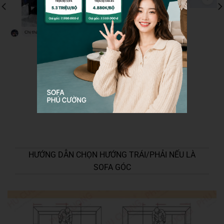
HƯỚNG DẪN CHỌN HƯỚNG TRÁI/PHẢI NẾU LÀ
SOFA GÓC