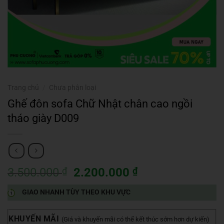
Trang chủ
/
Chưa phân loại
Ghế đôn sofa Chữ Nhật chân cao ngồi
tháo giày D009
Giá
Giá
3.500.000
₫
2.200.000
₫
gốc
hiện
GIAO NHANH TÙY THEO KHU VỰC
là:
tại
3.500.000 ₫.
là:
2.200.000 ₫.
KHUYẾN MÃI
(Giá và khuyến mãi có thể kết thúc sớm hơn dự kiến)