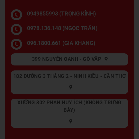
0949855993 (TRỌNG KÍNH)
0978.136.148 (NGỌC TRÂN)
096.1800.661 (GIA KHANG)
399 NGUYỄN OANH - GÒ VẤP
182 ĐƯỜNG 3 THÁNG 2 - NINH KIỀU - CẦN THƠ
XƯỞNG 302 PHAN HUY ÍCH (KHÔNG TRƯNG
BÀY)