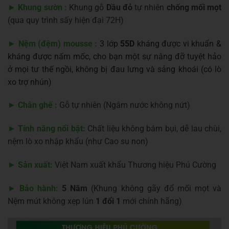
►
Khung sườn :
Khung gỗ
Dầu đỏ
tự nhiên
chống mối mọt
(qua quy trình sấy hiện đại 72H)
►
Nệm (đệm) mousse :
3 lớp
55D
kháng được vi khuẩn &
kháng được nấm mốc, cho bạn một sự nâng đỡ tuyệt hảo
ở mọi tư thế ngồi, không bị đau lưng và sảng khoái (có lò
xo trợ nhún)
►
Chân ghế :
Gỗ tự nhiên (Ngâm nước không nứt)
►
Tính năng nổi bật:
Chất liệu không bám bụi, dễ lau chùi,
nệm lò xo nhập khẩu (như Cao su non)
►
Sản xuất:
Việt Nam xuất khẩu Thương hiệu Phú Cường
►
Bảo hành:
5 Năm
(Khung không gãy đổ mối mọt và
Nệm mút không xẹp lún
1 đổi 1
mới chính hãng)