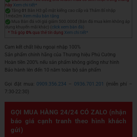
này
Xem chi tiết*
Tặng
01
Bàn H3 gỗ mặt kiếng cao cấp và Thảm Bỉ nhập
1m6x2m
Xem mẫu bàn tặng
Mua Bàn đá với giá giảm 500.000đ (Bàn đá mua kèm không áp
dụng khuyến mãi khác) (
click xem bàn đá
)
* Trả góp
0%
qua thẻ tín dụng
Xem chi tiết*
Cam kết chất liệu ngoại nhập 100%
Sản phẩm chính hãng của Thương hiệu Phú Cường
Hoàn tiền 200% nếu sản phẩm không giống như hình
Bảo hành lên đến 10 năm toàn bộ sản phẩm
Gọi đặt mua:
0909.356.234
–
0936.701.201
(miễn phí –
7:30-22:30)
GỌI MUA HÀNG 24/24 CÓ ZALO (nhận
báo giá cạnh tranh theo hình khách
gửi)