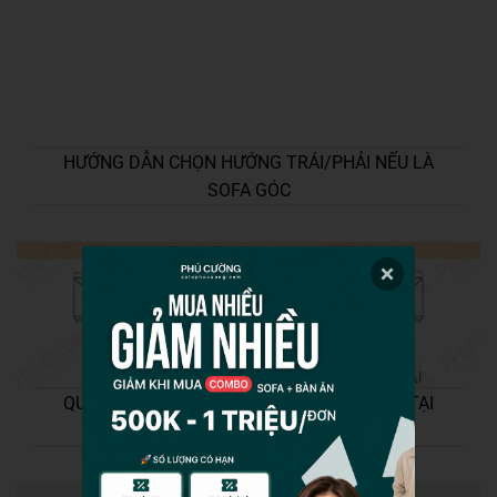
HƯỚNG DẪN CHỌN HƯỚNG TRÁI/PHẢI NẾU LÀ
SOFA GÓC
QUY TRÌNH SẢN XUẤT & NHẬP KHẨU SOFA TẠI
PHÚ CƯỜNG