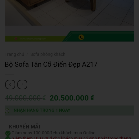
Trang chủ
/
Sofa phòng khách
Bộ Sofa Tân Cổ Điển Đẹp A217
Giá
Giá
49.000.000
₫
20.500.000
₫
gốc
hiện
NHẬN HÀNG TRONG 1 NGÀY
là:
tại
49.000.000 ₫.
là:
20.500.000 ₫
KHUYẾN MÃI
Giảm ngay 100.000đ cho khách mua Online
Giảm thêm 100.000₫ cho khách mua có sinh nhật trong tháng