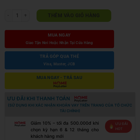
Bộ Sofa Tân Cổ Điển Đẹp A217 số lượng
THÊM VÀO GIỎ HÀNG
MUA NGAY
Giao Tận Nơi Hoặc Nhận Tại Cửa Hàng
TRẢ GÓP QUA THẺ
Visa, Master, JCB
MUA NGAY - TRẢ SAU
ƯU ĐÃI KHI THANH TOÁN
(SỬ DỤNG KHI XÁC NHẬN KHOẢN VAY TRÊN TRANG CỦA TỔ CHỨC
TÀI CHÍNH)
Giảm 10% – tối đa 500.000đ khi
ƯU ĐÃI
HOT
chọn kỳ hạn 6 & 12 tháng cho
khách hàng mới