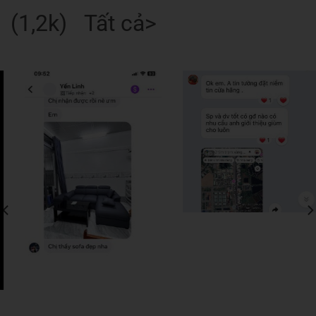
(1,2k) Tất cả>