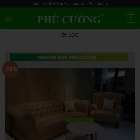
Skip
Cảm ơn 100+ Sao Việt mua sắm Phú Cường
to
0
content
LỌC
-58%