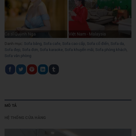
Ca sĩ Quỳnh Nga
Việt Nam - Malaysia
Danh mục:
Sofa băng
,
Sofa cafe
,
Sofa cao cấp
,
Sofa cổ điển
,
Sofa da
,
Sofa đẹp
,
Sofa đơn
,
Sofa karaoke
,
Sofa khuyến mãi
,
Sofa phòng khách
,
Sofa văn phòng
MÔ TẢ
HỆ THỐNG CỬA HÀNG