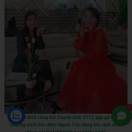
1
QUỲNH NGA cùng đài Truyên hình VTC2 gặp gỡ trong
ZALO
chương trình Góc Nhìn Người Tiêu dùng tôn vinh nhãn