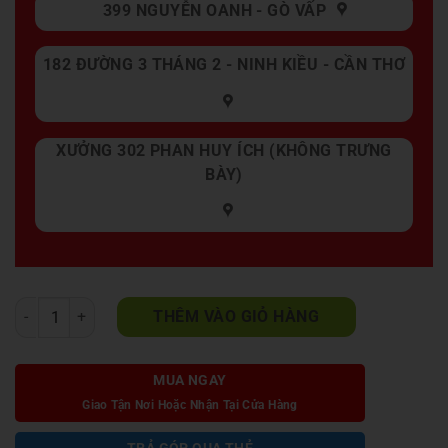
399 NGUYỄN OANH - GÒ VẤP
182 ĐƯỜNG 3 THÁNG 2 - NINH KIỀU - CẦN THƠ
XƯỞNG 302 PHAN HUY ÍCH (KHÔNG TRƯNG
BÀY)
Bộ bàn ăn 6 ghế xám đậm BA037 số lượng
THÊM VÀO GIỎ HÀNG
MUA NGAY
Giao Tận Nơi Hoặc Nhận Tại Cửa Hàng
TRẢ GÓP QUA THẺ