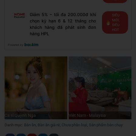
Giảm 5% – tối đa 200.000đ khi
SIÊU
MỚI,
chọn kỳ hạn 6 & 12 tháng cho
SIÊU
khách hàng đã phát sinh đơn
HOT
hàng HPL
Powered by
Ca sĩ Quỳnh Nga
Việt Nam - Malaysia
Danh mục:
Bàn ăn
,
Bàn ăn giá rẻ
,
Chưa phân loại
,
Sản phẩm bán chạy