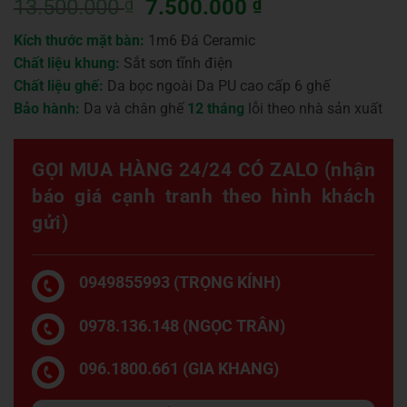
Giá
Giá
13.500.000
₫
7.500.000
₫
gốc
hiện
Kích thước mặt bàn:
1m6 Đá Ceramic
là:
tại
Chất liệu khung:
Sắt sơn tĩnh điện
13.500.000 ₫.
là:
Chất liệu ghế:
Da bọc ngoài Da PU cao cấp 6 ghế
7.500.000 ₫.
Bảo hành:
Da và chân ghế
12 tháng
lỗi theo nhà sản xuất
GỌI MUA HÀNG 24/24 CÓ ZALO (nhận
báo giá cạnh tranh theo hình khách
gửi)
0949855993 (TRỌNG KÍNH)
0978.136.148 (NGỌC TRÂN)
096.1800.661 (GIA KHANG)