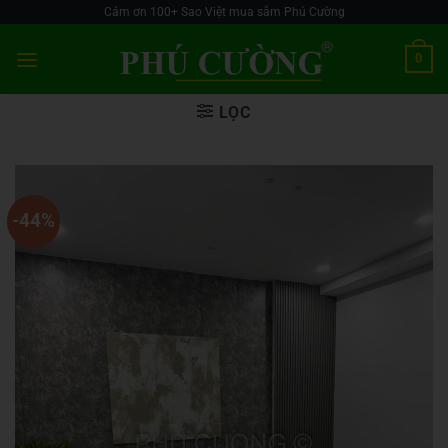
Skip
Cảm ơn 100+ Sao Việt mua sắm Phú Cường
to
0
content
LỌC
-44%