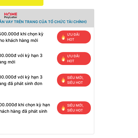
ẢN VAY TRÊN TRANG CỦA TỔ CHỨC TÀI CHÍNH)
 500.000đ khi chọn kỳ
ƯU ĐÃI
HOT
cho khách hàng mới
00.000đ với kỳ hạn 3
ƯU ĐÃI
HOT
àng mới
00.000đ với kỳ hạn 3
SIÊU MỚI,
SIÊU HOT
àng đã phát sinh đơn
200.000đ khi chọn kỳ hạn
SIÊU MỚI,
SIÊU HOT
hách hàng đã phát sinh