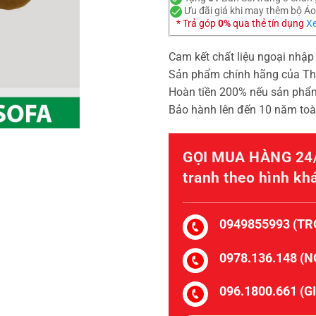
Ưu đãi giá khi may thêm bộ Á
* Trả góp
0%
qua thẻ tín dụng
Xe
Cam kết chất liệu ngoại nhậ
Sản phẩm chính hãng của T
Hoàn tiền 200% nếu sản phẩ
Bảo hành lên đến 10 năm to
GỌI MUA HÀNG 24/
tranh theo hình kh
0949855993 (TR
0978.136.148 (
096.1800.661 (