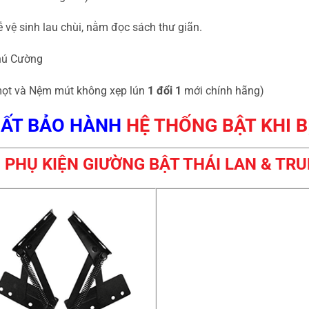
 vệ sinh lau chùi, nằm đọc sách thư giãn.
hú Cường
ọt và Nệm mút không xẹp lún
1 đổi 1
mới chính hãng)
ẤT BẢO HÀNH
HỆ THỐNG BẬT KHI 
 PHỤ KIỆN GIƯỜNG BẬT THÁI LAN & TR