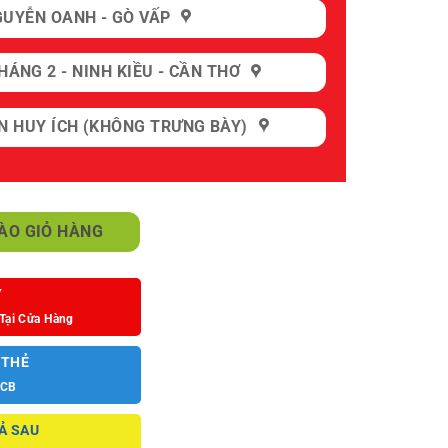
GUYỄN OANH - GÒ VẤP
HÁNG 2 - NINH KIỀU - CẦN THƠ
N HUY ÍCH (KHÔNG TRƯNG BÀY)
ng
ÀO GIỎ HÀNG
Y
Tại Cửa Hàng
 THẺ
JCB
Ả SAU