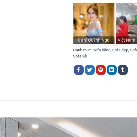
Ca sĩ Quỳnh Nga
Việt Nam 
Danh mục:
Sofa băng
,
Sofa đẹp
,
Sofa
Sofa vải