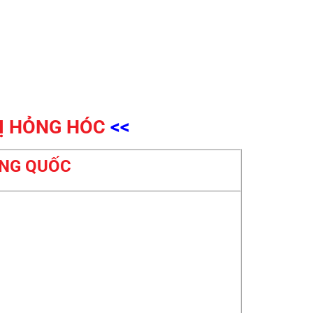
BỊ HỎNG HÓC
<<
UNG QUỐC