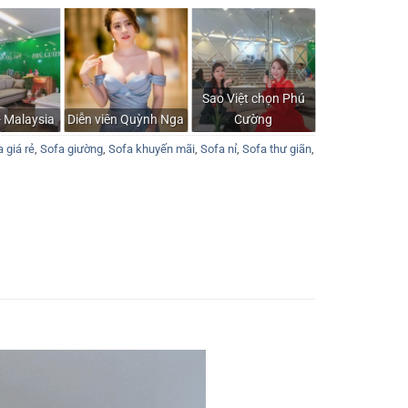
Sao Việt chọn Phú
- Malaysia
Diễn viên Quỳnh Nga
Cường
 giá rẻ
,
Sofa giường
,
Sofa khuyến mãi
,
Sofa nỉ
,
Sofa thư giãn
,