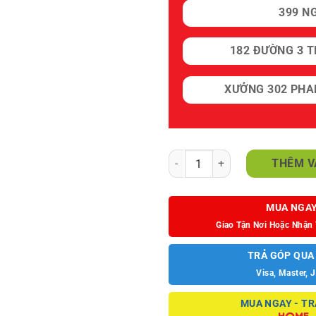
399 N
182 ĐƯỜNG 3 T
XƯỞNG 302 PHA
Băng Sofa Thư Giãn A221 số lượ
THÊM V
MUA NGA
Giao Tận Nơi Hoặc Nhận 
TRẢ GÓP QUA
Visa, Master, 
MUA NGAY - TR