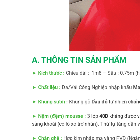
A. THÔNG TIN SẢN PHẨM
►
Kích thước :
Chiều dài : 1m8 – Sâu : 0.75m (h
►
Chất liệu :
Da/Vải Công Nghiệp nhập khẩu
Ma
►
Khung sườn :
Khung gỗ
Dầu đỏ
tự nhiên
chốn
►
Nệm (đệm) mousse :
3 lớp
40D
kháng được vi
sảng khoái (có lò xo trợ nhún). Thứ tự tăng dầ
►
Chân ghế :
Hợp kim nhập mạ vàng PVD (Ngâm