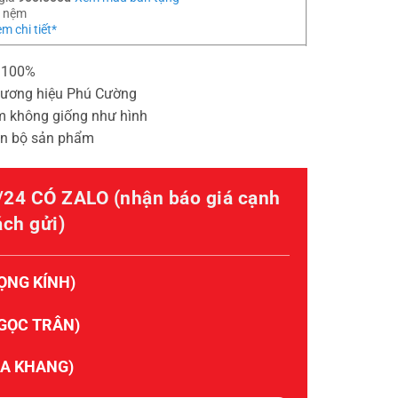
o nệm
m chi tiết*
p 100%
hương hiệu Phú Cường
m không giống như hình
àn bộ sản phẩm
24 CÓ ZALO (nhận báo giá cạnh
ách gửi)
ỌNG KÍNH)
NGỌC TRÂN)
GIA KHANG)