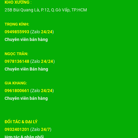
KHO XƯỞNG
:
25B Bùi Quang Là, P.12, Q.Gò Vấp, TP.HCM
TRỌNG KÍNH:
0949855993
(Zalo
24/24
)
Chuyên viên bán hàng
NGỌC TRÂN:
0978136148
(Zalo
24/24
)
Chuyên viên Bán hàng
GIA KHANG:
0961800661
(Zalo
24/24
)
Chuyên viên bán hàng
ĐỐI TÁC & ĐẠI LÝ
0932401201
(Zalo
24/7
)
Hợp tác & phân phối