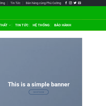
ường
Tin Tức
Bán hàng cùng Phú Cường
 THẤT
TIN TỨC
HỆ THỐNG
BẢO HÀNH
This is a simple banner
SHOP NOW