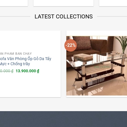
LATEST COLLECTIONS
-22%
ẢN PHẨM BÁN CHẠY
Sofa Văn Phòng Ốp Gỗ Da Tẩy
Mực + Chống trầy
Giá
Giá
00.000
₫
13.900.000
₫
gốc
hiện
là:
tại
25.000.000 ₫.
là:
13.900.000 ₫.