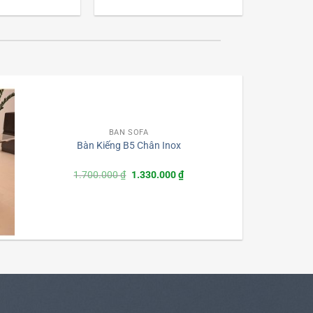
BÀN SOFA
Bàn Kiếng B5 Chân Inox
Giá
Giá
1.700.000
₫
1.330.000
₫
gốc
hiện
là:
tại
1.700.000 ₫.
là:
1.330.000 ₫.