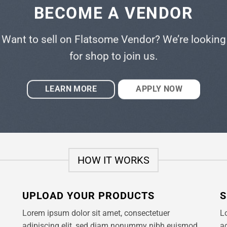
BECOME A VENDOR
Want to sell on Flatsome Vendor? We’re looking
for shop to join us.
LEARN MORE
APPLY NOW
HOW IT WORKS
UPLOAD YOUR PRODUCTS
S
Lorem ipsum dolor sit amet, consectetuer
L
adipiscing elit, sed diam nonummy nibh euismod
a