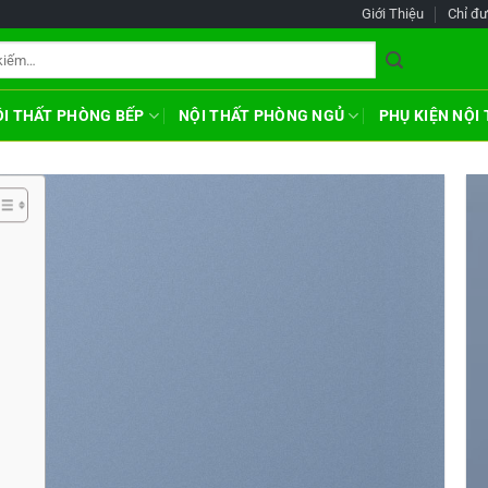
Giới Thiệu
Chỉ đ
ỘI THẤT PHÒNG BẾP
NỘI THẤT PHÒNG NGỦ
PHỤ KIỆN NỘI