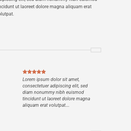
incidunt ut laoreet dolore magna aliquam erat
lutpat.
Lorem ipsum dolor sit amet,
Lo
consectetuer adipiscing elit, sed
con
diam nonummy nibh euismod
di
tincidunt ut laoreet dolore magna
ti
aliquam erat volutpat….
al