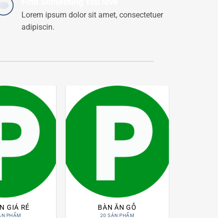
Find Something You love
Lorem ipsum dolor sit amet, consectetuer
adipiscin.
N GIÁ RẺ
BÀN ĂN GỖ
ẢN PHẨM
20 SẢN PHẨM