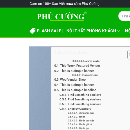
Skip
@!-/#Chào
@!-/#Chào
Cảm ơn 100+ Sao Việt mua sắm Phú Cường
to
mỪng1
mỪng1
Tìm
content
kiếm:
FLASH SALE
NỘI THẤT PHÒNG KHÁCH
N
Table of Contents
Featured Vendor
This Week Featured Vendor
This is a simple banner
Featured Vendor
Woo Vendor Shop
This is a simple banner
This is a simple headline
Find Something You love
Find Something You love
Find Something You love
Shop By Category
Chưa phân loại
Bàn ăn
Bàn ăn cao cấp
Bàn ăn giá rẻ
Bàn ăn gỗ