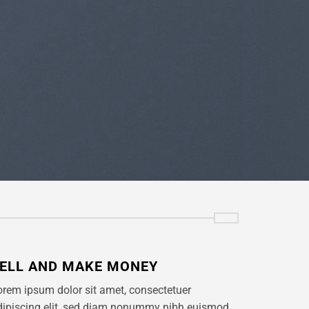
ELL AND MAKE MONEY
orem ipsum dolor sit amet, consectetuer
dipiscing elit, sed diam nonummy nibh euismod