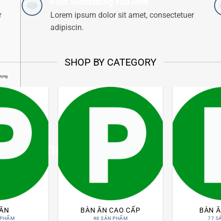
Find Something You love
r
Lorem ipsum dolor sit amet, consectetuer
adipiscin.
SHOP BY CATEGORY
lượng
 ngủ
ện nay
 mua
a?
red Vendor
dipiscing elit.
 ĂN
BÀN ĂN CAO CẤP
BÀN Ă
 PHẨM
48 SẢN PHẨM
77 S