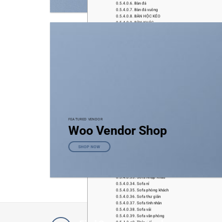
Bàn đá
Bàn đá vuông
BÀN HỘC KÉO
BÀN KHÁC
Bàn sofa
BÀN TẶNG
Bàn trang điểm
Chai vệ sinh sofa
Đôn sofa
Giường Ngủ
Phụ kiện nội thất
Sản phẩm bán chạy
Sofa băng
Sofa cafe
Sofa cao cấp
Sofa chữ L
Sofa cổ điển
Sofa da
Sofa Decor – Thiết kế
FEATURED VENDOR
Sofa đẹp
Woo Vendor Shop
Sofa đơn
Sofa giá rẻ
Sofa giường
SHOP NOW
Sofa Gỗ Sồi
Sofa góc
Sofa karaoke
Sofa khuyến mãi
Sofa Nhập Khẩu
Sofa nỉ
Sofa phòng khách
Sofa thư giãn
Sofa tình nhân
Sofa vải
Sofa văn phòng