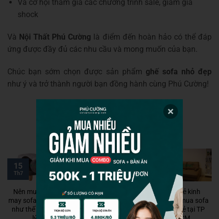
Và cơ hội tham gia các chương trình sale, giảm giá
shock
Và
Nội Thất Phú Cường
là điểm đến hoàn hảo có thể đáp
ứng được đầy đủ các nhu cầu và mong muốn của bạn.
Chúc bạn sớm chọn được sản phẩm
ghế sofa nhỏ đẹp
như ý và trở thành người bạn đồng hành cùng Phú Cường!
15
08
20
Th7
Th11
Th2
Nên mua vải bố
Phú Cường – kho
Chia sẻ kinh
may sofa Đà Nẵng
sofa nhập khẩu Hà
nghiệm mua sofa
như thế nào hợp
Nội chính hãng
da giá rẻ tại TP
lý?
HCM