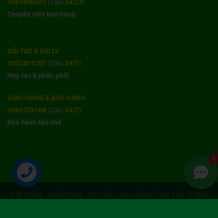
0961800661
(Zalo
24/24
)
Chuyên viên bán hàng
ĐỐI TÁC & ĐẠI LÝ
0932401201
(Zalo
24/7
)
Hợp tác & phân phối
GIAO HÀNG & BẢO HÀNH
0966726108
(Zalo
24/7
)
Bảo hành tận nhà
1
GIỚI THIỆU
CHỈ ĐƯỜNG
TIN TỨC
BÁN HÀNG CÙNG PHÚ CƯỜNG
BẢN QUYỀN 2026 ©
THƯƠNG HIỆU PHÚ CƯỜNG