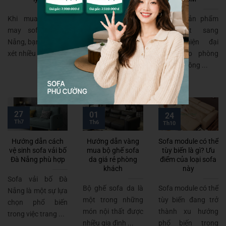
Phú Cường là một
Khi mua vải bố
Nói để sản phẩm
trong những kho
may sofa ở Đà
nội thất sang
sofa nhập khẩu Hà
Nẵng, bạn cần xem
trọng, hiện đại
Nội chính hãng nổi
xét nhiều yếu ...
dành cho phòng
...
khách, không ...
27
01
24
Th7
Th6
Th10
Hướng dẫn cách
Hướng dẫn vàng
Sofa module có thể
vệ sinh sofa vải bố
mua bộ ghế sofa
tùy biến là gì? Ưu
Đà Nẵng phù hợp
da giá rẻ phòng
điểm của loại sofa
khách
này
Sofa vải bố Đà
Bộ ghế sofa da là
Sofa module có thể
Nẵng là một sự lựa
một trong những
tùy biến đang trở
chọn phổ biến
món nội thất được
thành xu hướng
trong việc trang ...
nhiều gia đình ...
phổ biến trong