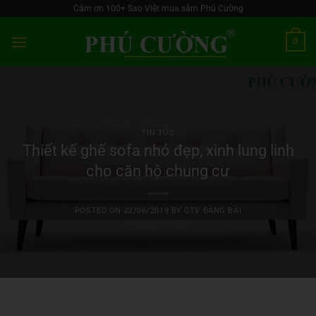
Skip
Cảm ơn 100+ Sao Việt mua sắm Phú Cường
to
0
content
TIN TỨC
Thiết kế ghế sofa nhỏ đẹp, xinh lung linh
cho căn hộ chung cư
POSTED ON
22/06/2019
BY
CTV ĐĂNG BÀI