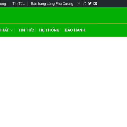
ường
Tin Tức
Bán hàng cùng Phú Cường
 THẤT
TIN TỨC
HỆ THỐNG
BẢO HÀNH