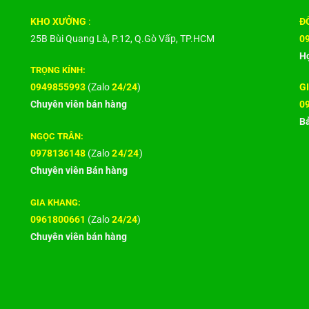
KHO XƯỞNG
:
ĐỐ
25B Bùi Quang Là, P.12, Q.Gò Vấp, TP.HCM
0
Hợ
TRỌNG KÍNH:
0949855993
(Zalo
24/24
)
G
Chuyên viên bán hàng
0
Bả
NGỌC TRÂN:
0978136148
(Zalo
24/24
)
Chuyên viên Bán hàng
GIA KHANG:
0961800661
(Zalo
24/24
)
Chuyên viên bán hàng