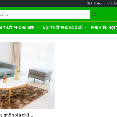
Giới Thiệu
Chỉ đ
ỘI THẤT PHÒNG BẾP
NỘI THẤT PHÒNG NGỦ
PHỤ KIỆN NỘI
ủa ghế sofa chữ L