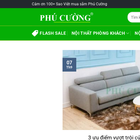
Skip
@!-/#Chào
@!-/#Chào
Cảm ơn 100+ Sao Việt mua sắm Phú Cường
to
mỪng1
mỪng1
Tìm
content
kiếm:
FLASH SALE
NỘI THẤT PHÒNG KHÁCH
N
07
Th9
3 ưu điểm vượt trội c