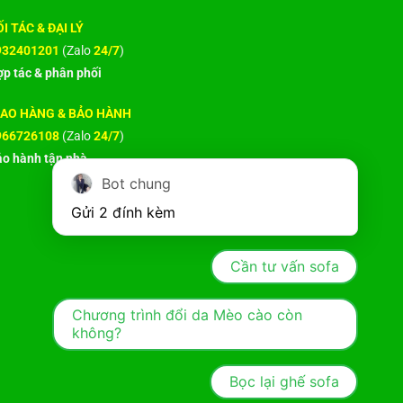
I TÁC & ĐẠI LÝ
932401201
(Zalo
24/7
)
p tác & phân phối
IAO HÀNG & BẢO HÀNH
966726108
(Zalo
24/7
)
o hành tận nhà
Bot chung
Gửi 2 đính kèm
Cần tư vấn sofa
Chương trình đổi da Mèo cào còn
không?
Bọc lại ghế sofa