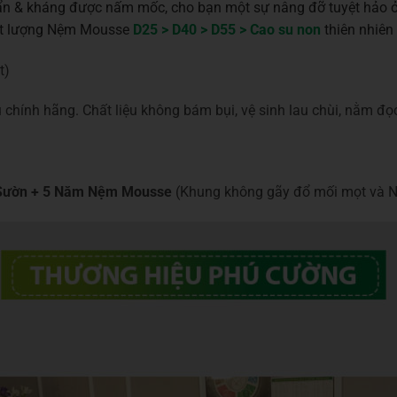
n & kháng được nấm mốc, cho bạn một sự nâng đỡ tuyệt hảo ở m
chất lượng Nệm Mousse
D25 > D40 > D55 > Cao su non
thiên nhiên 
t)
 chính hãng. Chất liệu không bám bụi, vệ sinh lau chùi, nằm đọ
 Sườn + 5 Năm Nệm Mousse
(Khung không gãy đổ mối mọt và 