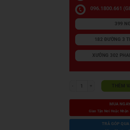
096.1800.661 (
399 N
182 ĐƯỜNG 3 T
XƯỞNG 302 PHA
Sofa Malaysia Nhập Khẩu NK222
THÊM V
MUA NGA
Giao Tận Nơi Hoặc Nhận 
TRẢ GÓP QUA