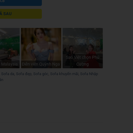
JCB
Ả SAU
Sao Việt chọn Phú
- Malaysia
Diễn viên Quỳnh Nga
Cường
,
Sofa da
,
Sofa đẹp
,
Sofa góc
,
Sofa khuyến mãi
,
Sofa Nhập
ãn