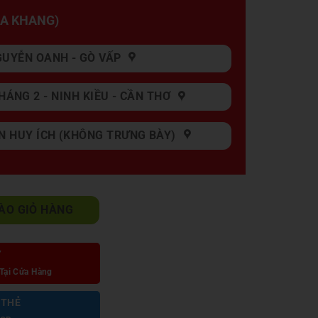
GIA KHANG)
GUYỄN OANH - GÒ VẤP
HÁNG 2 - NINH KIỀU - CẦN THƠ
N HUY ÍCH (KHÔNG TRƯNG BÀY)
 số lượng
ÀO GIỎ HÀNG
Y
Tại Cửa Hàng
 THẺ