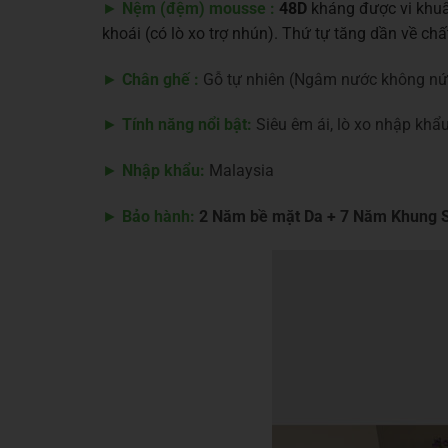
►
Nệm (đệm) mousse :
48D
kháng được vi khuẩ
khoái (có lò xo trợ nhún). Thứ tự tăng dần về 
►
Chân ghế :
Gỗ tự nhiên (Ngâm nước không nứ
►
Tính năng nổi bật:
Siêu êm ái, lò xo nhập khẩu
►
Nhập khẩu:
Malaysia
►
Bảo hành:
2 Năm bề mặt Da + 7 Năm Khung