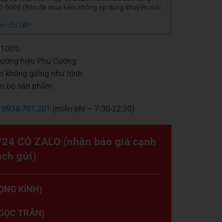
00.000đ (Bàn đá mua kèm không áp dụng khuyến mãi
m chi tiết*
p 100%
hương hiệu Phú Cường
m không giống như hình
àn bộ sản phẩm
–
0936.701.201
(miễn phí – 7:30-22:30)
24 CÓ ZALO (nhận báo giá cạnh
ách gửi)
ỌNG KÍNH)
NGỌC TRÂN)