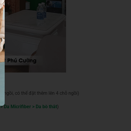
ngồi, có thể đặt thêm lên 4 chỗ ngồi)
> Da Micrifiber > Da bò thât
)