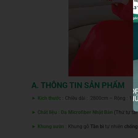
A. THÔNG TIN SẢN PHẨM
►
Kích thước :
Chiều dài : 2800cm – Rộng : 1800
►
Chất liệu : Da Microfiber Nhật Bản
(
Thứ tự tă
►
Khung sườn :
Khung gỗ
Tần bì
tự nhiên
chống