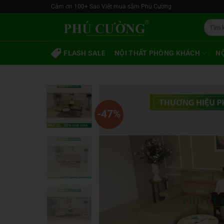
Skip
Cảm ơn 100+ Sao Việt mua sắm Phú Cường
to
Tìm
content
kiếm:
FLASH SALE
NỘI THẤT PHÒNG KHÁCH
N
-47%