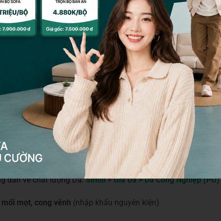
cm – Sâu : 1000cm (Lưu ý: Hàng nhập khẩu Malaysia chỉ 3 chỗ 
ng dần về chất lượng Da:
Simili > Giả Da > Da Công Nghiệp (PU) 
 mối mọt, cong vênh
(nhập khẩu nguyên kiện)