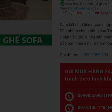
Mua Bàn khác với giá giảm 5
khác) (
click xem bàn đá
)
* Trả góp
0%
qua thẻ tín dụng
Xe
Cam kết chất liệu ngoại nhậ
Sản phẩm chính hãng của T
Hoàn tiền 200% nếu sản phẩ
Bảo hành lên đến 10 năm to
Gọi đặt mua:
0909.356.234
GỌI MUA HÀNG 24/
tranh theo hình kh
0949855993 (TR
0978.136.148 (