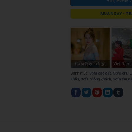
Visa, Master, 
MUA NGAY - TR
Ca sĩ Quỳnh Nga
Việt Nam 
Danh mục:
Sofa cao cấp
,
Sofa chữ L
Khẩu
,
Sofa phòng khách
,
Sofa thư gi