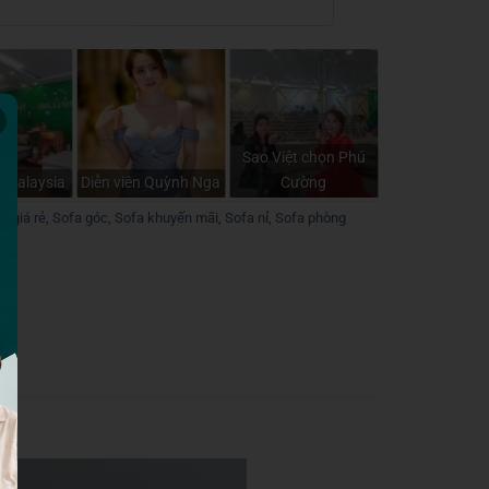
Sao Việt chọn Phú
- Malaysia
Diễn viên Quỳnh Nga
Cường
a giá rẻ
,
Sofa góc
,
Sofa khuyến mãi
,
Sofa nỉ
,
Sofa phòng