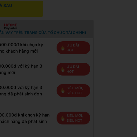
Ả SAU
ẢN VAY TRÊN TRANG CỦA TỔ CHỨC TÀI CHÍNH)
 500.000đ khi chọn kỳ
ƯU ĐÃI
HOT
cho khách hàng mới
00.000đ với kỳ hạn 3
ƯU ĐÃI
HOT
àng mới
00.000đ với kỳ hạn 3
SIÊU MỚI,
SIÊU HOT
àng đã phát sinh đơn
200.000đ khi chọn kỳ hạn
SIÊU MỚI,
SIÊU HOT
hách hàng đã phát sinh