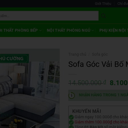
Giới Thiệu
Chỉ đ
ỘI THẤT PHÒNG BẾP
NỘI THẤT PHÒNG NGỦ
PHỤ KIỆN NỘI
Trang chủ
/
Sofa góc
Sofa Góc Vải Bố 
Giá
14.500.000
₫
8.10
gốc
là:
NHẬN HÀNG TRONG 1 NG
14.50
KHUYẾN MÃI
Giảm ngay 100.000đ cho khác
Giảm thêm 100.000₫ cho khác
Tặng
01 Bàn H3
gỗ mặt kiếng