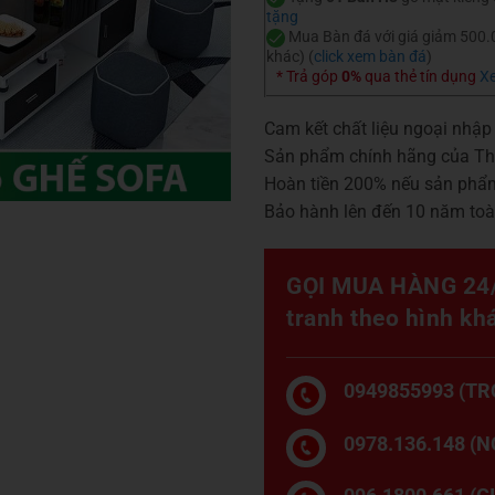
tặng
Mua Bàn đá với giá giảm 500
khác) (
click xem bàn đá
)
* Trả góp
0%
qua thẻ tín dụng
Xe
Cam kết chất liệu ngoại nhậ
Sản phẩm chính hãng của T
Hoàn tiền 200% nếu sản phẩ
Bảo hành lên đến 10 năm to
GỌI MUA HÀNG 24/
tranh theo hình kh
0949855993 (TR
0978.136.148 (