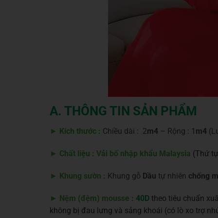
A. THÔNG TIN SẢN PHẨM
►
Kích thước :
Chiều dài : 2
m4
– Rộng : 1
m4
(Lu
►
Chất liệu : Vải bố nhập khẩu Malaysia
(
Thứ tự
►
Khung sườn :
Khung gỗ
Dầu
tự nhiên
chống m
►
Nệm (đệm) mousse :
40D
theo tiêu chuẩn xu
không bị đau lưng và sảng khoái (có lò xo trợ 