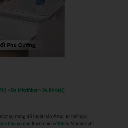
PU) > Da Micrifiber > Da bò thật
)
ột sự nâng đỡ tuyệt hảo ở mọi tư thế ngồi,
55 > Cao su non
thiên nhiên (
48D
là Mousse chỉ