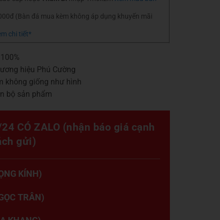
.000đ (Bàn đá mua kèm không áp dụng khuyến mãi
m chi tiết*
p 100%
hương hiệu Phú Cường
m không giống như hình
àn bộ sản phẩm
24 CÓ ZALO (nhận báo giá cạnh
ách gửi)
ỌNG KÍNH)
NGỌC TRÂN)