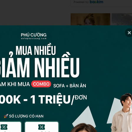
Powered by
Ca sĩ Quỳnh Nga
Việt Nam 
Danh mục:
Sofa chữ L
,
Sofa đẹp
,
Sof
khách
,
Sofa thư giãn
,
Sofa vải