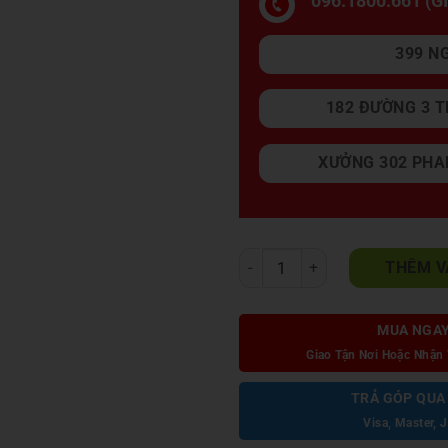
096.1800.661 (
399 N
182 ĐƯỜNG 3 T
XƯỞNG 302 PHA
Sofa Góc Vải Bố Malaysia Đầu Bậ
THÊM V
MUA NGA
Giao Tận Nơi Hoặc Nhận 
TRẢ GÓP QUA
Visa, Master, 