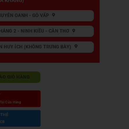
GIA KHANG)
GUYỄN OANH - GÒ VẤP
HÁNG 2 - NINH KIỀU - CẦN THƠ
N HUY ÍCH (KHÔNG TRƯNG BÀY)
t A316 số lượng
ÀO GIỎ HÀNG
Y
Tại Cửa Hàng
 THẺ
JCB