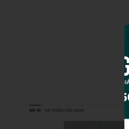
MÔ TẢ
HỆ THỐNG CỬA HÀNG