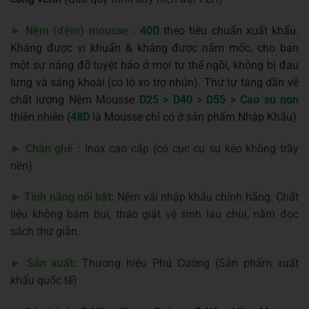
►
Nệm (đệm) mousse :
40D
theo tiêu chuẩn xuất khẩu.
Kháng được vi khuẩn & kháng được nấm mốc, cho bạn
một sự nâng đỡ tuyệt hảo ở mọi tư thế ngồi, không bị đau
lưng và sảng khoái (có lò xo trợ nhún). Thứ tự tăng dần về
chất lượng Nệm Mousse
D25 > D40 > D55 > Cao su non
thiên nhiên (
48D
là Mousse chỉ có ở sản phẩm Nhập Khẩu)
►
Chân ghế :
Inox cao cấp (có cục cu su kéo không trầy
nền)
►
Tính năng nổi bật:
Nệm vải nhập khẩu chính hãng. Chất
liệu không bám bụi, tháo giặt vệ sinh lau chùi, nằm đọc
sách thư giãn.
►
Sản xuất:
Thương hiệu Phú Cường (Sản phẩm xuất
khẩu quốc tế)