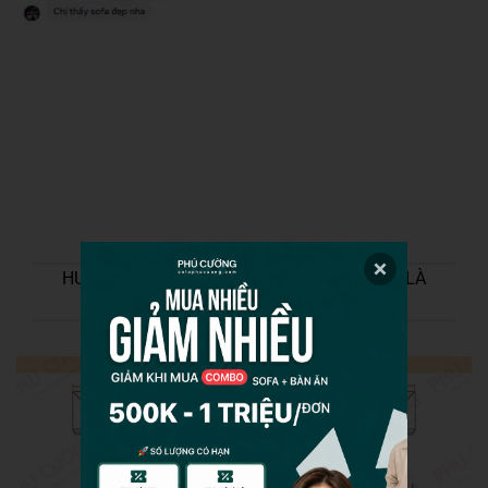
HƯỚNG DẪN CHỌN HƯỚNG TRÁI/PHẢI NẾU LÀ
SOFA GÓC