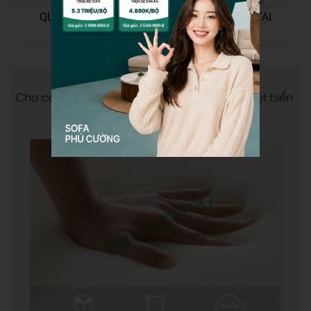
QUY TRÌNH SẢN XUẤT & NHẬP KHẨU SOFA TẠI
PHÚ CƯỜNG