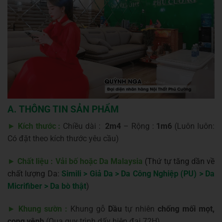
A. THÔNG TIN SẢN PHẨM
►
Kích thước :
Chiều dài :
2m4
– Rộng :
1m6
(Luôn luôn:
Có đặt theo kích thước yêu cầu)
►
Chất liệu : Vải bố hoặc Da Malaysia
(
Thứ tự tăng dần về
chất lượng Da:
Simili > Giả Da > Da Công Nghiệp (PU) > Da
Micrifiber > Da bò thật
)
►
Khung sườn :
Khung gỗ
Dầu
tự nhiên
chống mối mọt,
cong vênh
(Qua quy trình dấy hiện đại 72H)