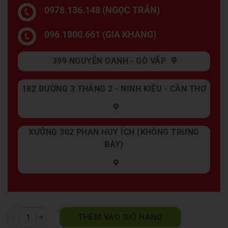
0978.136.148 (NGỌC TRÂN)
096.1800.661 (GIA KHANG)
399 NGUYỄN OANH - GÒ VẤP
182 ĐƯỜNG 3 THÁNG 2 - NINH KIỀU - CẦN THƠ
XƯỞNG 302 PHAN HUY ÍCH (KHÔNG TRƯNG
BÀY)
Sofa Chung Cư A367 số lượng
THÊM VÀO GIỎ HÀNG