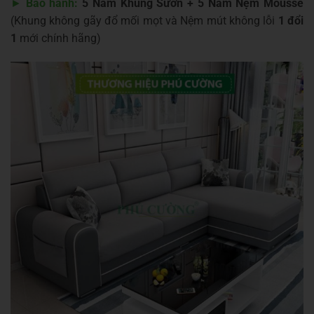
►
Bảo hành:
5 Năm Khung Sườn + 5 Năm Nệm Mousse
(Khung không gãy đổ mối mọt và Nệm mút không lỗi
1 đổi
1
mới chính hãng)