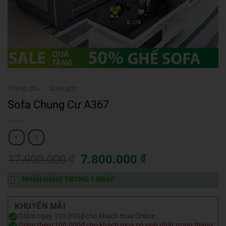
Trang chủ
/
Sofa góc
Sofa Chung Cư A367
Giá
Giá
17.900.000
₫
7.800.000
₫
gốc
hiện
NHẬN HÀNG TRONG 1 NGÀY
là:
tại
17.900.000 ₫.
là:
7.800.000 ₫.
KHUYẾN MÃI
Giảm ngay 100.000đ cho khách mua Online
Giảm thêm 100.000₫ cho khách mua có sinh nhật trong tháng