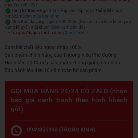
này
Xem chi tiết*
Tặng
01 Bàn H3
gỗ mặt kiếng cao cấp hoặc
Thảm Bỉ
nhập
1m6x2m
Xem mẫu bàn tặng
Mua Bàn đá với giá giảm 500.000đ (Bàn đá mua kèm không áp
dụng khuyến mãi khác) (
click xem bàn đá
)
* Trả góp
0%
qua thẻ tín dụng
Xem chi tiết*
Cam kết chất liệu ngoại nhập 100%
Sản phẩm chính hãng của Thương hiệu Phú Cường
Hoàn tiền 200% nếu sản phẩm không giống như hình
Bảo hành lên đến 10 năm toàn bộ sản phẩm
GỌI MUA HÀNG 24/24 CÓ ZALO (nhận
báo giá cạnh tranh theo hình khách
gửi)
0949855993 (TRỌNG KÍNH)