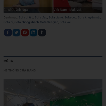
Ca sĩ Quỳnh Nga
Việt Nam - Malaysia
Danh mục:
Sofa chữ L
,
Sofa đẹp
,
Sofa giá rẻ
,
Sofa góc
,
Sofa khuyến mãi
,
Sofa nỉ
,
Sofa phòng khách
,
Sofa thư giãn
,
Sofa vải
MÔ TẢ
HỆ THỐNG CỬA HÀNG