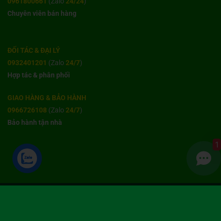
0961800661
(Zalo
24/24
)
Chuyên viên bán hàng
ĐỐI TÁC & ĐẠI LÝ
0932401201
(Zalo
24/7
)
Hợp tác & phân phối
GIAO HÀNG & BẢO HÀNH
0966726108
(Zalo
24/7
)
Bảo hành tận nhà
1
GIỚI THIỆU
CHỈ ĐƯỜNG
TIN TỨC
BÁN HÀNG CÙNG PHÚ CƯỜNG
BẢN QUYỀN 2026 ©
THƯƠNG HIỆU PHÚ CƯỜNG