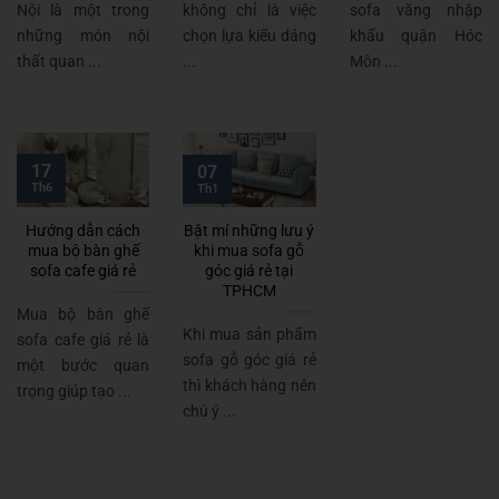
Nội là một trong
không chỉ là việc
sofa văng nhập
những món nội
chọn lựa kiểu dáng
khẩu quận Hóc
thất quan ...
...
Môn ...
17
07
Th6
Th1
Hướng dẫn cách
Bật mí những lưu ý
mua bộ bàn ghế
khi mua sofa gỗ
sofa cafe giá rẻ
góc giá rẻ tại
TPHCM
Mua bộ bàn ghế
Khi mua sản phẩm
sofa cafe giá rẻ là
sofa gỗ góc giá rẻ
một bước quan
thì khách hàng nên
trọng giúp tạo ...
chú ý ...