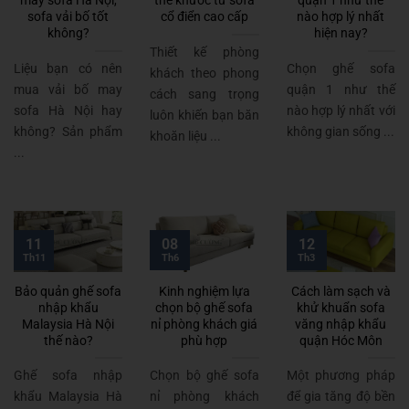
may sofa Hà Nội,
thể khước từ sofa
quận 1 như thế
sofa vải bố tốt
cổ điển cao cấp
nào hợp lý nhất
không?
hiện nay?
Thiết kế phòng
Liệu bạn có nên
Chọn ghế sofa
khách theo phong
mua vải bố may
quận 1 như thế
cách sang trọng
sofa Hà Nội hay
nào hợp lý nhất với
luôn khiến bạn băn
không? Sản phẩm
không gian sống ...
khoăn liệu ...
...
11
08
12
Th11
Th6
Th3
Bảo quản ghế sofa
Kinh nghiệm lựa
Cách làm sạch và
nhập khẩu
chọn bộ ghế sofa
khử khuẩn sofa
Malaysia Hà Nội
nỉ phòng khách giá
văng nhập khẩu
thế nào?
phù hợp
quận Hóc Môn
Ghế sofa nhập
Chọn bộ ghế sofa
Một phương pháp
khẩu Malaysia Hà
nỉ phòng khách
để gia tăng độ bền