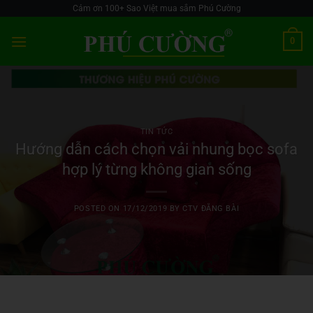
Skip
Cảm ơn 100+ Sao Việt mua sắm Phú Cường
to
0
content
TIN TỨC
Hướng dẫn cách chọn vải nhung bọc sofa
hợp lý từng không gian sống
POSTED ON
17/12/2019
BY
CTV ĐĂNG BÀI