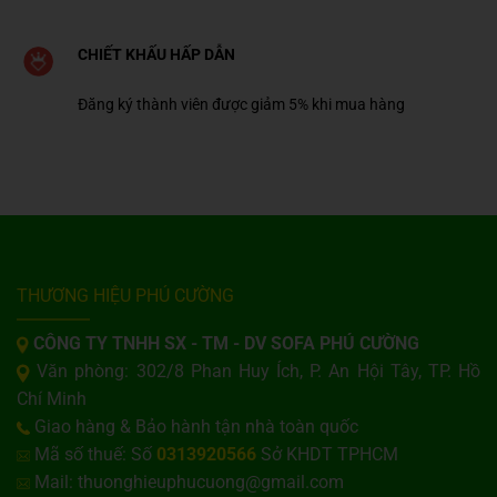
CHIẾT KHẤU HẤP DẪN
Đăng ký thành viên được giảm 5% khi mua hàng
THƯƠNG HIỆU PHÚ CƯỜNG
CÔNG TY TNHH SX - TM - DV SOFA PHÚ CƯỜNG
Văn phòng: 302/8 Phan Huy Ích, P. An Hội Tây, TP. Hồ
Chí Minh
Giao hàng & Bảo hành tận nhà toàn quốc
Mã số thuế: Số
0313920566
Sở KHDT TPHCM
Mail: thuonghieuphucuong@gmail.com