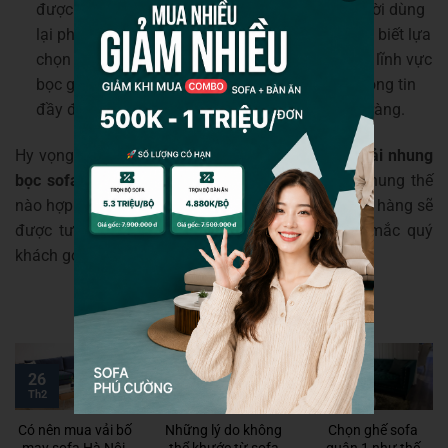
được một thời gian nhung sẽ bong ra khiến người dùng
lại phải “ém ém” chỗ nãy chỗ kia… Cho nên phải biết lựa
chọn đơn vị uy tín nhất và có kinh nghiệm trong lĩnh vực
bọc ghế sofa. Đó là những doanh nghiệp với thông tin
đầy đủ và có cửa hàng buôn bán với địa chỉ rõ ràng.
Hy vọng rằng với những kinh nghiệm chọn mua
vải nhung
bọc sofa
như trên khách hàng sẽ biết chọn vải nhung thế
nào hợp lý. Đến với Nội thất Phú Cường quý khách hàng sẽ
được tư vấn nhiệt tình hơn, mọi thông tin thắc mắc quý
khách gọi 0909356234 để biết thêm chi tiết.
16
30
26
Th4
Th1
Th2
Có nên mua vải bố
Những lý do không
Chọn ghế sofa