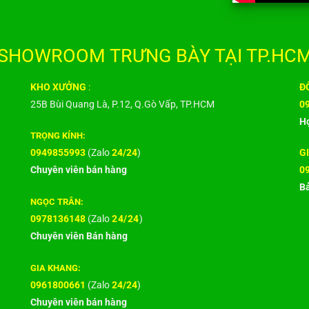
SHOWROOM TRƯNG BÀY TẠI TP.HCM
KHO XƯỞNG
:
ĐỐ
25B Bùi Quang Là, P.12, Q.Gò Vấp, TP.HCM
0
Hợ
TRỌNG KÍNH:
0949855993
(Zalo
24/24
)
G
Chuyên viên bán hàng
0
Bả
NGỌC TRÂN:
0978136148
(Zalo
24/24
)
Chuyên viên Bán hàng
GIA KHANG:
0961800661
(Zalo
24/24
)
Chuyên viên bán hàng