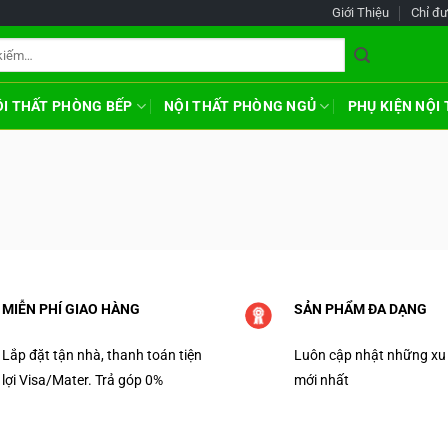
Giới Thiệu
Chỉ đ
ỘI THẤT PHÒNG BẾP
NỘI THẤT PHÒNG NGỦ
PHỤ KIỆN NỘI
MIỄN PHÍ GIAO HÀNG
SẢN PHẨM ĐA DẠNG
Lắp đặt tận nhà, thanh toán tiện
Luôn cập nhật những xu
lợi Visa/Mater. Trả góp 0%
mới nhất