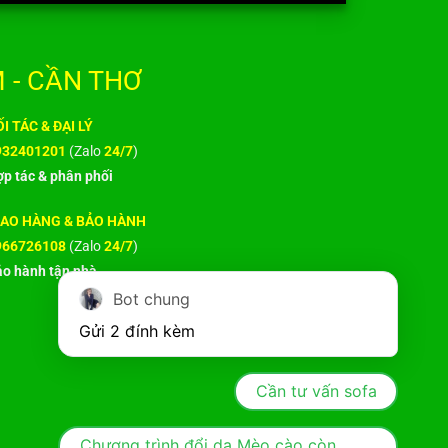
 - CẦN THƠ
I TÁC & ĐẠI LÝ
932401201
(Zalo
24/7
)
p tác & phân phối
IAO HÀNG & BẢO HÀNH
966726108
(Zalo
24/7
)
o hành tận nhà
Bot chung
Gửi 2 đính kèm
Cần tư vấn sofa
Chương trình đổi da Mèo cào còn