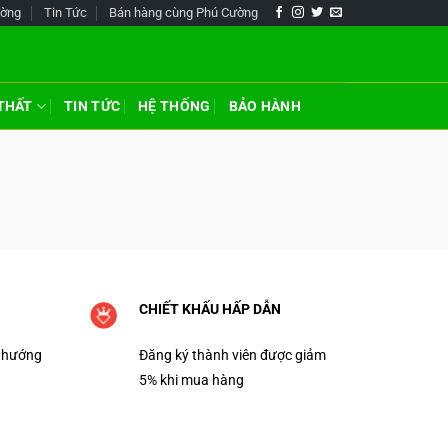
ường
Tin Tức
Bán hàng cùng Phú Cường
 THẤT
TIN TỨC
HỆ THỐNG
BẢO HÀNH
CHIẾT KHẤU HẤP DẪN
 hướng
Đăng ký thành viên được giảm
5% khi mua hàng