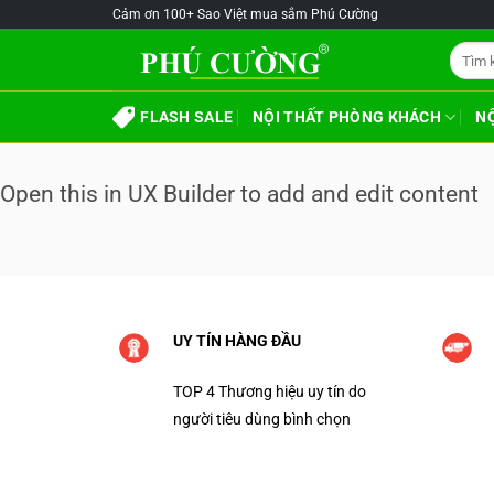
Skip
@!-/#Chào
@!-/#Chào
Cảm ơn 100+ Sao Việt mua sắm Phú Cường
to
mỪng1
mỪng1
Tìm
content
kiếm:
FLASH SALE
NỘI THẤT PHÒNG KHÁCH
N
Open this in UX Builder to add and edit content
UY TÍN HÀNG ĐẦU
TOP 4 Thương hiệu uy tín do
người tiêu dùng bình chọn